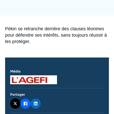
Se connecter
Nous soutenir
Accroche
Pékin se retranche derrière des clauses léonines
pour défendre ses intérêts, sans toujours réussir à
les protéger.
Média
Logo
Partager