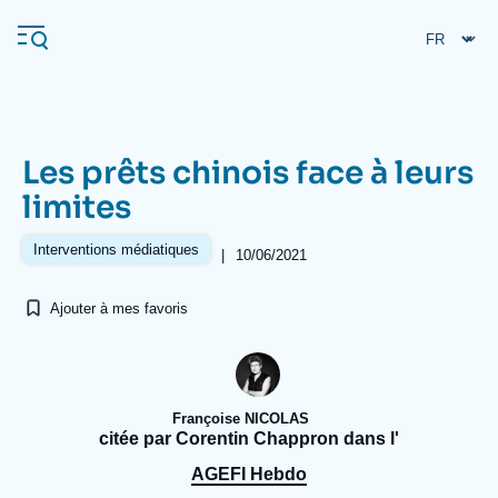
Aller
Panneau de gestion des cookies
au
contenu
principal
Les prêts chinois face à leurs
Navigation
limites
principale
L'Ifri
Interventions médiatiques
|
10/06/2021
Ajouter à mes favoris
Analyses
À propos de l'Ifri
Recherches fréquentes
Événements
L'Ifri en bref
Proche-Orient
Françoise NICOLAS
citée par Corentin Chappron dans l'
AGEFI Hebdo