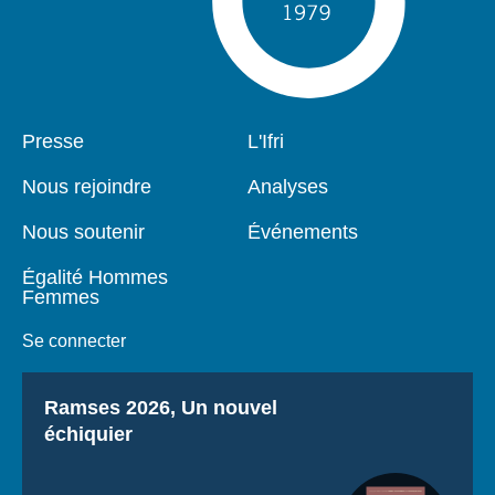
Pied
Presse
Navigation
L'Ifri
de
principale
page
Nous rejoindre
Analyses
Nous soutenir
Événements
Égalité Hommes
Femmes
Se connecter
Titre
Ramses 2026, Un nouvel
échiquier