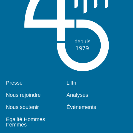
Pied
Presse
Navigation
L'Ifri
de
principale
page
Nous rejoindre
Analyses
Nous soutenir
Événements
Égalité Hommes
Femmes