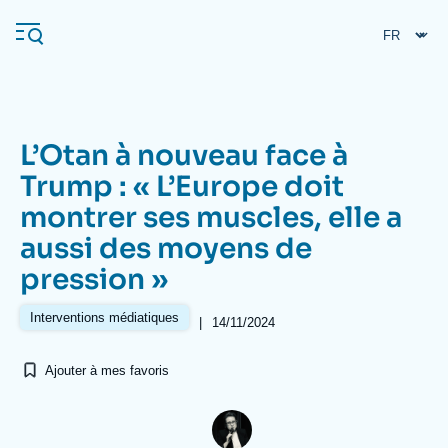
Aller
Panneau de gestion des cookies
au
contenu
principal
L’Otan à nouveau face à
Navigation
Trump : « L’Europe doit
principale
montrer ses muscles, elle a
L'Ifri
aussi des moyens de
pression »
Analyses
À propos de l'Ifri
Recherches fréquentes
Interventions médiatiques
|
14/11/2024
Événements
L'Ifri en bref
Proche-Orient
Ajouter à mes favoris