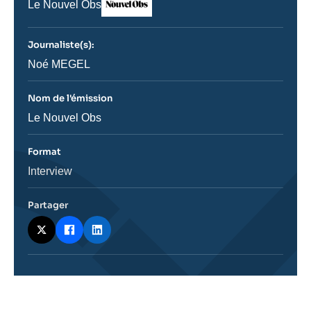
Nom
Le Nouvel Obs
du
journal,
revue
Journaliste(s):
ou
émission
Journaliste
Noé MEGEL
Nom de l'émission
Nom
Le Nouvel Obs
de
l'émission
Format
Catégorie
Interview
journalistique
Partager