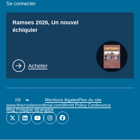
Se connecter
Titre
Ramses 2026, Un nouvel
échiquier
Lien
Acheter
Mentions légales
Plan du site
www.thierrydemontbrial.com
World Policy Conference
Blog Politique étrangère