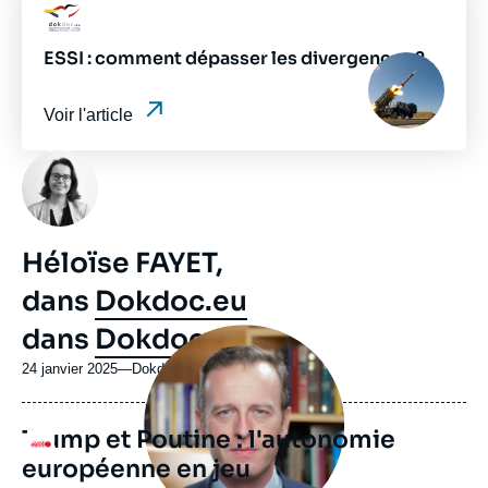
ou
Logo
émission
ESSI : comment dépasser les divergences ?
Image
principale
médiatique
Voir l'article
Photo
Héloïse FAYET,
dans
Dokdoc.eu
dans
Dokdoc.eu
Image
principale
médiatique
24 janvier 2025
—
Nom
Dokdoc.eu
du
journal,
Trump et Poutine : l'autonomie
revue
Logo
ou
européenne en jeu
émission