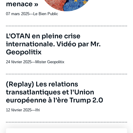
menace »
07 mars 2025
—
Nom
Le Bien Public
du
journal,
revue
L'OTAN en pleine crise
ou
internationale. Vidéo par Mr.
émission
Geopolitix
24 février 2025
—
Nom
Mister Geopolitix
du
journal,
revue
(Replay) Les relations
ou
transatlantiques et l'Union
émission
européenne à l'ère Trump 2.0
12 février 2025
—
Nom
Ifri
du
journal,
revue