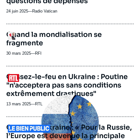
questions de dépenses
émission
24 juin 2025
—
Nom
Radio Vatican
du
journal,
revue
Quand la mondialisation se
Logo
ou
fragmente
émission
30 mars 2025
—
Nom
RFI
du
journal,
revue
Cessez-le-feu en Ukraine : Poutine
Logo
ou
"n'acceptera pas sans conditions
émission
extrêmement drastiques"
Image
principale
13 mars 2025
—
Nom
RTL
médiatique
du
journal,
revue
Guerre en Ukraine : « Pour la Russie,
Logo
ou
l’Europe est devenue la principale
émission