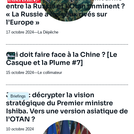
entre la Russie et l’Otan imminent ?
émission
« La Russie a les yeux rivés sur
l’Europe »
17 octobre 2024
—
Nom
La Dépêche
du
journal,
revue
URL
Qui doit faire face à la Chine ? [Le
Logo
ou
de
Casque et la Plume #7]
Spotify
émission
15 octobre 2024
—
Nom
Le collimateur
du
journal,
revue
Image
Japon : décrypter la vision
Briefings
ou
principale
stratégique du Premier ministre
émission
Ishiba. Vers une version asiatique de
l’OTAN ?
Image
principale
Date
10 octobre 2024
médiatique