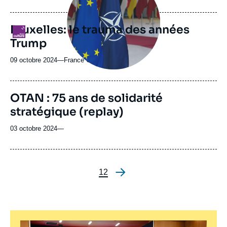
de
publication
Bruxelles: le trauma des années
Logo
Trump
09 octobre 2024
—
Nom
France Culture
du
journal,
revue
OTAN : 75 ans de solidarité
ou
stratégique (replay)
émission
03 octobre 2024
—
Page
1
Page
2
Pagination