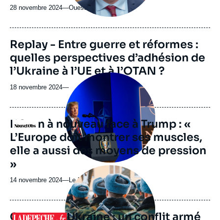
28 novembre 2024
—
Nom
Ouest-France
du
journal,
revue
Replay - Entre guerre et réformes :
ou
quelles perspectives d’adhésion de
émission
l’Ukraine à l’UE et à l’OTAN ?
Image
principale
18 novembre 2024
—
médiatique
L’Otan à nouveau face à Trump : «
Logo
L’Europe doit montrer ses muscles,
elle a aussi des moyens de pression
»
Image
principale
14 novembre 2024
—
Nom
Le Nouvel Obs
médiatique
du
journal,
revue
Guerre en Ukraine : un conflit armé
Logo
ou