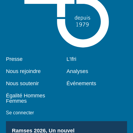
Pied
Presse
Navigation
L'Ifri
de
principale
page
Nous rejoindre
Analyses
Nous soutenir
Événements
Égalité Hommes
Femmes
Se connecter
Titre
Ramses 2026, Un nouvel