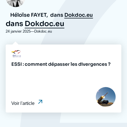
Héloïse FAYET,
dans
Dokdoc.eu
dans
Dokdoc.eu
24 janvier 2025
—
Nom
Dokdoc.eu
du
journal,
revue
Logo
ou
émission
ESSI : comment dépasser les divergences ?
Image
principale
médiatique
Voir l'article