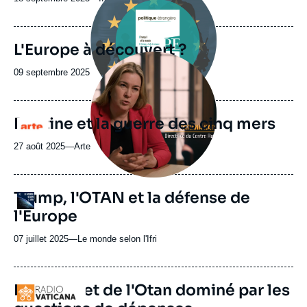
du
journal,
revue
L'Europe à découvert ?
ou
Image
émission
principale
Date
09 septembre 2025
médiatique
de
publication
Poutine et la guerre des cinq mers
Logo
27 août 2025
—
Nom
Arte
du
journal,
revue
URL
Trump, l'OTAN et la défense de
Logo
ou
de
l'Europe
Spotify
émission
07 juillet 2025
—
Nom
Le monde selon l'Ifri
du
journal,
revue
Le sommet de l'Otan dominé par les
Logo
ou