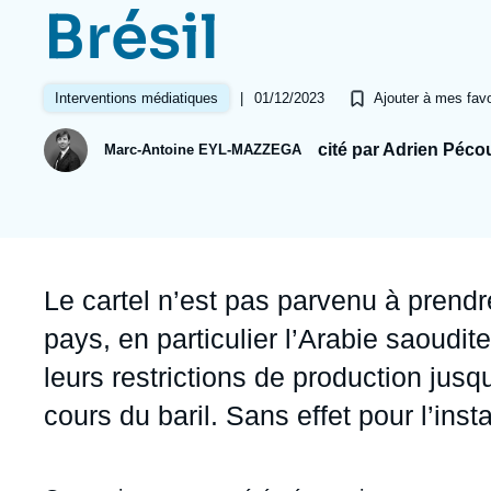
Jeudi 17 septembre 2026 17:30
Brésil
Partenariats et réseaux
Intelligence artificielle
Nous soutenir en tant que professionnel
Guerre en Ukraine
|
01/12/2023
Interventions médiatiques
Ajouter à mes favo
OTAN
cité par Adrien Péco
Marc-Antoine EYL-MAZZEGA
Accroche
Le cartel n’est pas parvenu à pren
pays, en particulier l’Arabie saoudi
leurs restrictions de production jusq
cours du baril. Sans effet pour l’insta