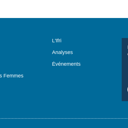
Navigation
L'Ifri
principale
Analyses
Événements
es Femmes