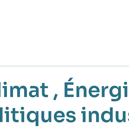
limat
,
Énergi
litiques indu