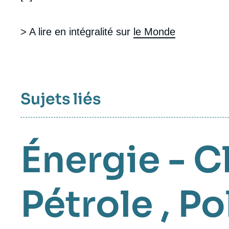
> A lire en intégralité sur
le Monde
Sujets liés
Énergie - C
Pétrole
,
Po