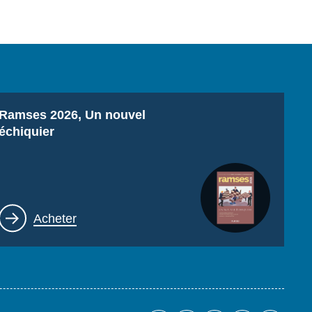
Titre
Ramses 2026, Un nouvel
échiquier
Lien
Acheter