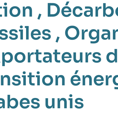
tion
,
Décarb
ssiles
,
Organ
portateurs d
nsition éner
abes unis