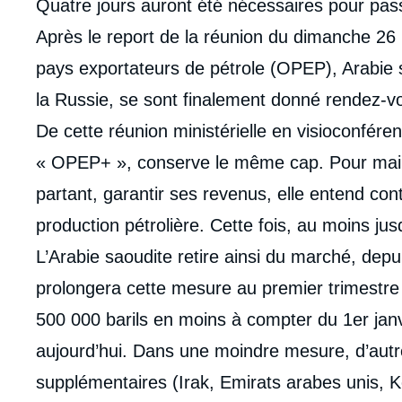
Contenu
Quatre jours auront été nécessaires pour pass
intervention
Après le report de la réunion du dimanche 26
médiatique
pays exportateurs de pétrole (OPEP), Arabie sao
la Russie, se sont finalement donné rendez-v
De cette réunion ministérielle en visioconférence
« OPEP+ », conserve le même cap. Pour mainten
partant, garantir ses revenus, elle entend con
production pétrolière. Cette fois, au moins jus
L’Arabie saoudite retire ainsi du marché, depuis 
prolongera cette mesure au premier trimestre
500 000 barils en moins à compter du 1
er
janv
aujourd’hui. Dans une moindre mesure, d’autr
supplémentaires (Irak, Emirats arabes unis, 