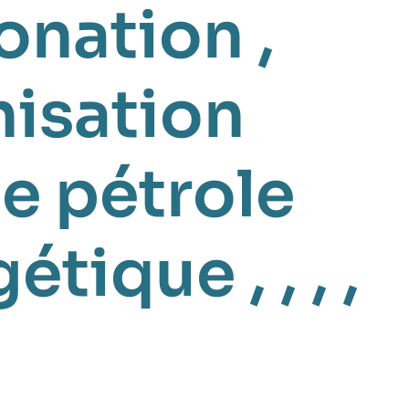
onation
,
isation
e pétrole
gétique
, , , ,