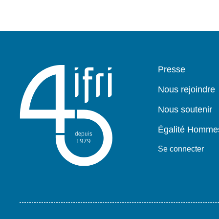
Pied
Presse
de
page
Nous rejoindre
Nous soutenir
Égalité Homm
Se connecter