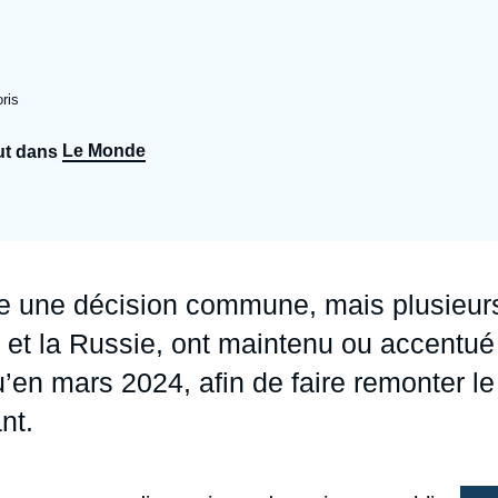
Ramses
Europe
R
S
Politique étrangère
Russie - Eurasie
D
T
ris
Podcast
Afrique du Nord et Moyen-Orient
Le Monde
ut dans
dre une décision commune, mais plusieur
te et la Russie, ont maintenu ou accentué
u’en mars 2024, afin de faire remonter le
nt.