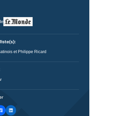
Logo
de
iste(s):
n
ste
atinois et Philippe Ricard
t
ie
w
stique
er