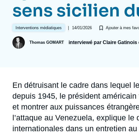
Jeudi 17 septembre 2026 17:30
sens sicilien 
Partenariats et réseaux
Intelligence artificielle
Nous soutenir en tant que professionnel
Guerre en Ukraine
|
14/01/2026
Interventions médiatiques
Ajouter à mes favo
OTAN
interviewé par Claire Gatinois
Thomas GOMART
Accroche
En détruisant le cadre dans lequel l
depuis 1945, le président américain 
et montrer aux puissances étrangèr
l’attaque au Venezuela, explique le di
internationales dans un entretien a