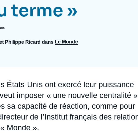
du terme »
Ramses
Europe
R
S
Politique étrangère
Russie - Eurasie
D
T
ris
Podcast
Afrique du Nord et Moyen-Orient
Le Monde
 et Philippe Ricard dans
es États-Unis ont exercé leur puissance
veut imposer « une nouvelle centralité »
es sa capacité de réaction, comme pour
recteur de l’Institut français des relatio
u « Monde ».