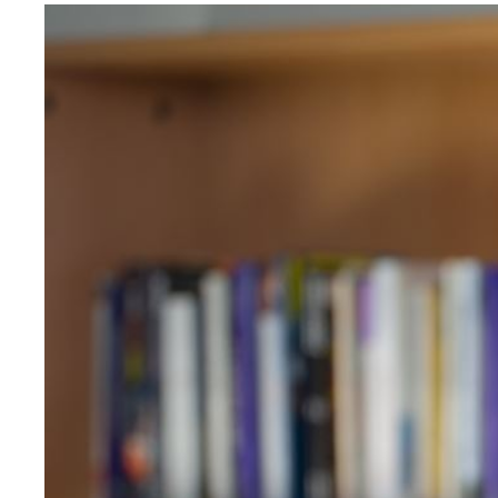
Image
principale
médiatique