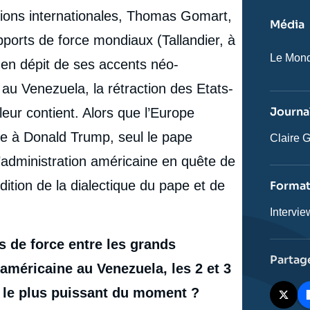
lations internationales, Thomas Gomart,
Média
ports de force mondiaux (Tallandier, à
Nom
Le Mon
, en dépit de ses accents néo-
du
journal,
re au Venezuela, la rétraction des Etats-
revue
ou
Journal
leur contient. Alors que l’Europe
émissio
ce à Donald Trump, seul le pape
Journali
Claire G
 l’administration américaine en quête de
ition de la dialectique du pape et de
Forma
Catégor
Intervie
journali
s de force entre les grands
Partag
 américaine au Venezuela, les 2 et 3
e le plus puissant du moment ?