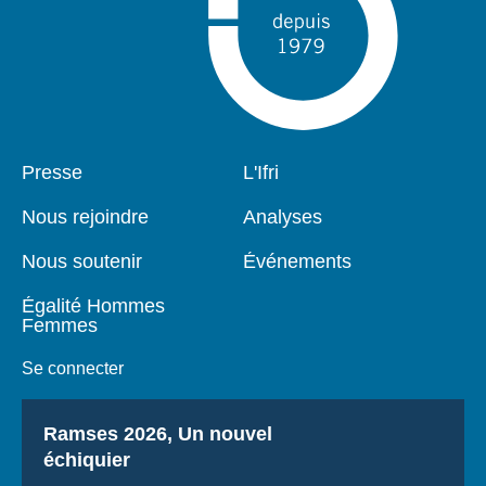
Pied
Presse
Navigation
L'Ifri
de
principale
page
Nous rejoindre
Analyses
Nous soutenir
Événements
Égalité Hommes
Femmes
Se connecter
Titre
Ramses 2026, Un nouvel
échiquier