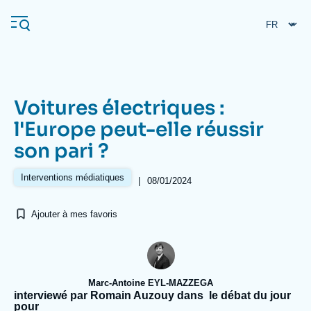
Aller
Panneau de gestion des cookies
au
contenu
principal
Voitures électriques :
Navigation
l'Europe peut-elle réussir
principale
son pari ?
L'Ifri
Interventions médiatiques
|
08/01/2024
Analyses
Ajouter à mes favoris
À propos de l'Ifri
Recherches fréquentes
Événements
L'Ifri en bref
Proche-Orient
Marc-Antoine EYL-MAZZEGA
interviewé par Romain Auzouy dans le débat du jour
pour