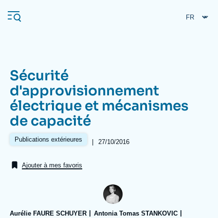
Aller
Panneau de gestion des cookies
au
contenu
principal
Sécurité
Navigation
d'approvisionnement
principale
électrique et mécanismes
L'Ifri
de capacité
Analyses
Publications extérieures
|
Date
27/10/2016
de
À propos de l'Ifri
Recherches fréquentes
publication
Ajouter à mes favoris
Événements
L'Ifri en bref
Proche-Orient
Aurélie FAURE SCHUYER
Antonia Tomas STANKOVIC