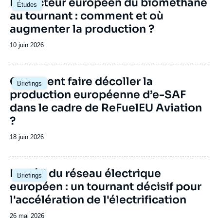
Le secteur européen du biométhane
notamment.
Études
principale
au tournant : comment et où
augmenter la production ?
Date
10 juin 2026
de
publication
Image
Comment faire décoller la
Briefings
principale
production européenne d’e-SAF
dans le cadre de ReFuelEU Aviation
?
Date
18 juin 2026
de
publication
Image
Le défi du réseau électrique
Briefings
principale
européen : un tournant décisif pour
l'accélération de l'électrification
Date
26 mai 2026