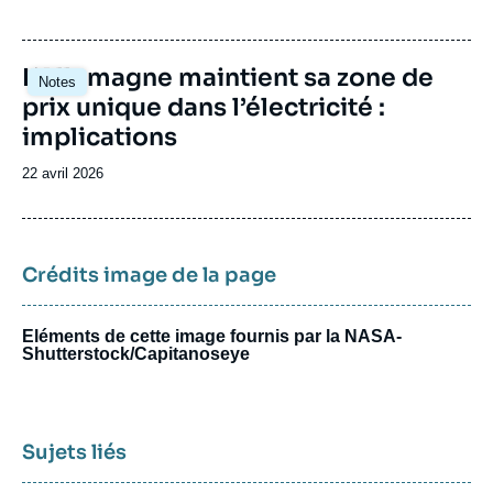
de
publication
Image
L’Allemagne maintient sa zone de
Notes
principale
prix unique dans l’électricité :
implications
Date
22 avril 2026
de
publication
Crédits image de la page
Eléments de cette image fournis par la NASA-
Shutterstock/Capitanoseye
Sujets liés