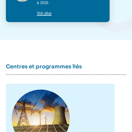
poste
à 2016
Voir plus
Centres et programmes liés
Image
principale