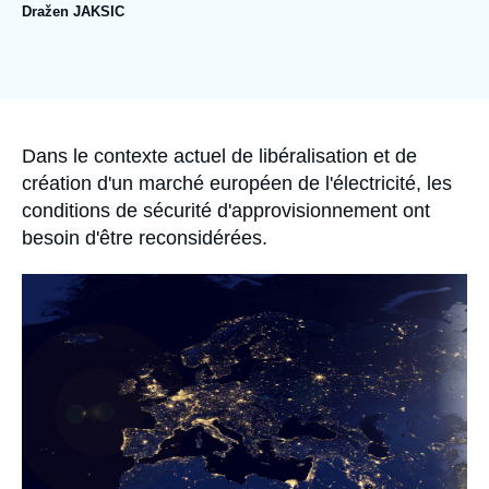
Se connecter
Dražen JAKSIC
Image
Nous soutenir
de
couverture
de
la
publication
Accroche
Dans le contexte actuel de libéralisation et de
création d'un marché européen de l'électricité, les
conditions de sécurité d'approvisionnement ont
besoin d'être reconsidérées.
Image
principale