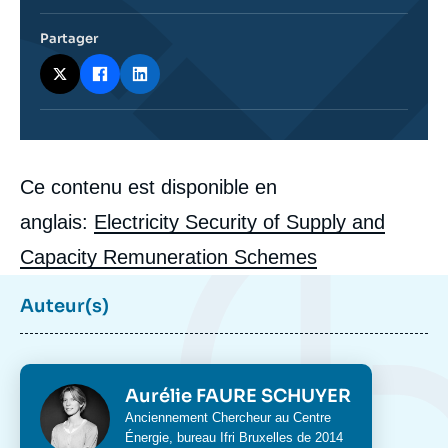
Partager
Corps
Ce contenu est disponible en
analyses
anglais:
Electricity Security of Supply and
Capacity Remuneration Schemes
Auteur(s)
Photo
Aurélie FAURE SCHUYER
Intitulé
Anciennement Chercheur au Centre
du
Énergie, bureau Ifri Bruxelles de 2014