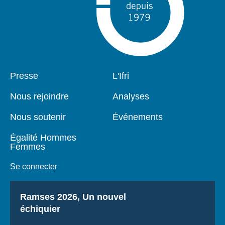
Pied
Presse
Navigation
L'Ifri
de
principale
page
Nous rejoindre
Analyses
Nous soutenir
Événements
Égalité Hommes
Femmes
Se connecter
Titre
Ramses 2026, Un nouvel
échiquier