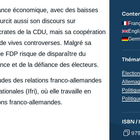
lance économique, avec des baisses
Conten
durcit aussi son discours sur
Fran
ocrates de la CDU, mais sa coopération
Engl
Ger
é de vives controverses. Malgré sa
le FDP risque de disparaître du
Thémat
ce et de la défiance des électeurs.
Thémat
Électio
des des relations franco-allemandes
analyse
Région
Allema
Politiq
tionales (Ifri), où elle travaille en
Politiqu
tions franco-allemandes.
ISBN /
e
979
Jeanette SÜẞ, « Les libéraux-démocrates face aux
erture