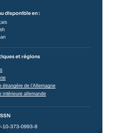
u disponible en :
çais
ish
man
iques et régions
iques
ns
s
s
gne
ue étrangère de l'Allemagne
e intérieure allemande
 ISSN
-10-373-0993-8