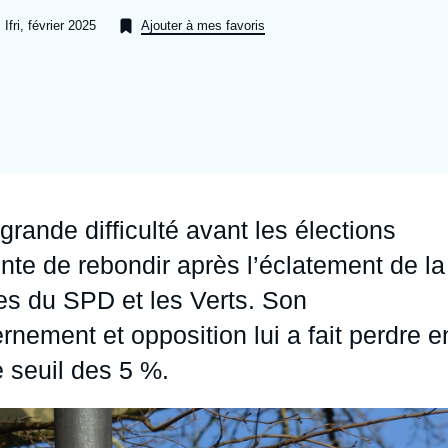
Ramses
Europe
R
S
Ifri, février 2025
Ajouter à mes favoris
Politique étrangère
Russie - Eurasie
D
T
Podcast
Afrique du Nord et Moyen-Orient
grande difficulté avant les élections
nte de rebondir après l’éclatement de la
es du SPD et les Verts. Son
rnement et opposition lui a fait perdre e
le seuil des 5 %.