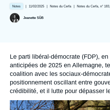
Jeudi 17 septembre 2026 17:30
Partenariats et réseaux
Intelligence artificielle
|
Date
11/02/2025
|
Référence
Notes du Cerfa
|
Références
Notes du Cerfa, n° 183, 
Notes
de
taxonomie
Nous soutenir en tant que professionnel
Guerre en Ukraine
publication
collections
Jeanette SÜẞ
OTAN
Accroche
Le parti libéral-démocrate (FDP), en 
anticipées de 2025 en Allemagne, te
coalition avec les sociaux-démocrat
positionnement oscillant entre gouve
crédibilité, et il lutte pour dépasser 
Image
principale