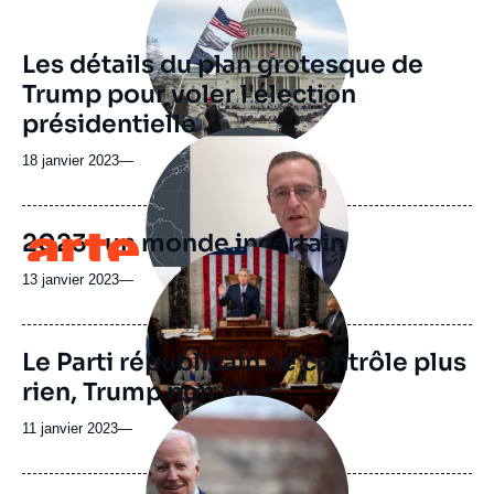
Les détails du plan grotesque de
Trump pour voler l'élection
présidentielle
Image
principale
18 janvier 2023
—
médiatique
2023 : un monde incertain
Logo
Image
principale
13 janvier 2023
—
médiatique
Le Parti républicain ne contrôle plus
rien, Trump non plus
Image
principale
11 janvier 2023
—
médiatique