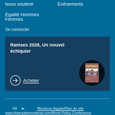
Nous soutenir
Événements
Égalité Hommes
Femmes
Se connecter
Titre
Ramses 2026, Un nouvel
échiquier
Lien
Acheter
Mentions légales
Plan du site
www.thierrydemontbrial.com
World Policy Conference