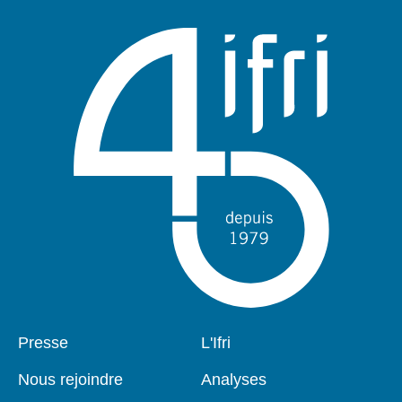
Pied
Presse
Navigation
L'Ifri
de
principale
page
Nous rejoindre
Analyses