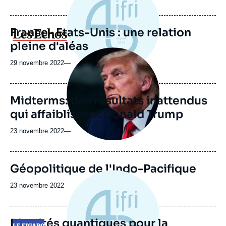
France- Etats-Unis : une relation
Logo
pleine d'aléas
Image
principale
29 novembre 2022
—
médiatique
Midterms: des résultats inattendus
qui affaiblissent Donald Trump
23 novembre 2022
—
Image
Géopolitique de l'Indo-Pacifique
de
couverture
Date
23 novembre 2022
de
de
la
publication
publication
Rivalités quantiques pour la
Logo