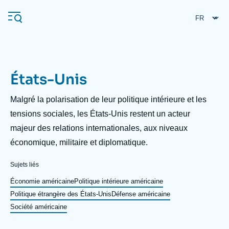
Aller
Panneau de gestion des cookies
au
contenu
principal
États-Unis
Navigation
principale
Description
Malgré la polarisation de leur politique intérieure et les
L'Ifri
tensions sociales, les États-Unis restent un acteur
majeur des relations internationales, aux niveaux
économique, militaire et diplomatique.
Analyses
À propos de l'Ifri
Recherches fréquentes
Sujets liés
Événements
Économie américaine
Politique intérieure américaine
L'Ifri en bref
Proche-Orient
Politique étrangère des États-Unis
Défense américaine
Société américaine