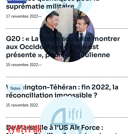
suprématie militaire
Image
principale
17 novembre 2022
—
médiatique
G20 : « La Chine souhaite montrer
aux Occidentaux qu’elle est
présente », pour Marc Julienne
15 novembre 2022
—
Image
Washington-Téhéran : fin 2022, la
Notes
principale
réconciliation impossible ?
Date
15 novembre 2022
de
publication
De Marseille à l'US Air Force :
Logo