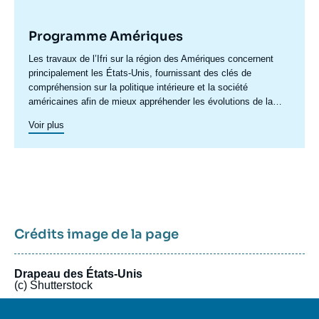
Programme Amériques
Accroche
Les travaux de l’Ifri sur la région des Amériques concernent
centre
principalement les États-Unis, fournissant des clés de
compréhension sur la politique intérieure et la société
américaines afin de mieux appréhender les évolutions de la
politique étrangère et de défense du pays ainsi les questions
Voir plus
transatlantiques et commerciales. Un axe spécifique sur
l’Amérique latine créé en 2023 permet de structurer une
recherche plus active sur cette région. Un
axe de recherche sur
le Canada
a été actif en 2015 et en 2016, dont les archives
restent accessibles.
Crédits image de la page
Drapeau des États-Unis
(c) Shutterstock