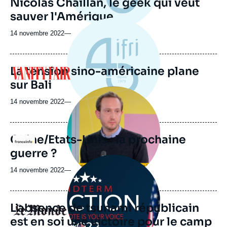
Nicolas Chaillan, le geek qui veut
sauver l'Amérique
14 novembre 2022
—
La tension sino-américaine plane
Logo
sur Bali
Image
principale
14 novembre 2022
—
médiatique
Chine/Etats-Unis : la prochaine
Logo
guerre ?
Image
principale
14 novembre 2022
—
médiatique
L’absence de tsunami républicain
Logo
est en soi une victoire pour le camp