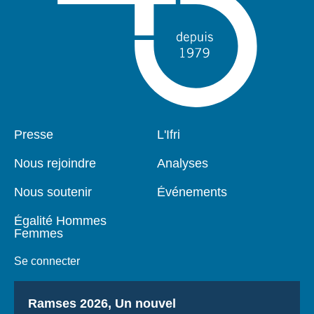
Pied
Presse
Navigation
L'Ifri
de
principale
page
Nous rejoindre
Analyses
Nous soutenir
Événements
Égalité Hommes
Femmes
Se connecter
Titre
Ramses 2026, Un nouvel