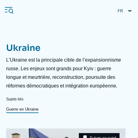
Aller
Panneau de gestion des cookies
au
contenu
principal
Ukraine
Navigation
principale
Description
L’Ukraine est la principale cible de l’expansionnisme
L'Ifri
russe. Les enjeux sont grands pour Kyiv : guerre
longue et meurtrière, reconstruction, poursuite des
réformes démocratiques et intégration européenne.
Analyses
À propos de l'Ifri
Recherches fréquentes
Sujets liés
Événements
Guerre en Ukraine
L'Ifri en bref
Proche-Orient
Image
Taxonomie
Suivre ce sujet