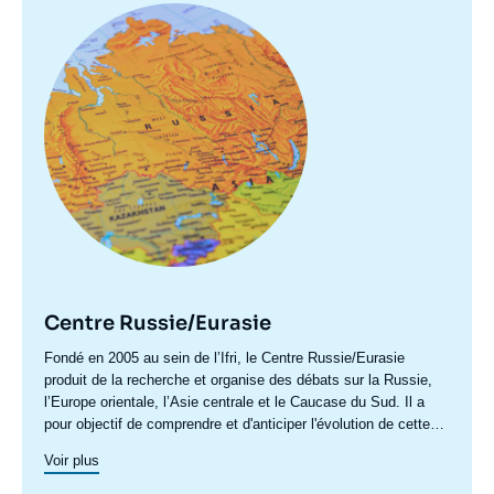
Image
principale
Centre Russie/Eurasie
Accroche
Fondé en 2005 au sein de l’Ifri, le Centre Russie/Eurasie
centre
produit de la recherche et organise des débats sur la Russie,
l’Europe orientale, l’Asie centrale et le Caucase du Sud. Il a
pour objectif de comprendre et d'anticiper l'évolution de cette
zone géographique complexe en pleine mutation pour enrichir le
Voir plus
débat public en France et en Europe, et pour aider à la décision
stratégique, politique et économique.