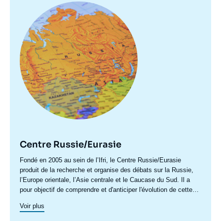
Image
principale
Centre Russie/Eurasie
Accroche
Fondé en 2005 au sein de l’Ifri, le Centre Russie/Eurasie
centre
produit de la recherche et organise des débats sur la Russie,
l’Europe orientale, l’Asie centrale et le Caucase du Sud. Il a
pour objectif de comprendre et d'anticiper l'évolution de cette
zone géographique complexe en pleine mutation pour enrichir le
Voir plus
débat public en France et en Europe, et pour aider à la décision
stratégique, politique et économique.