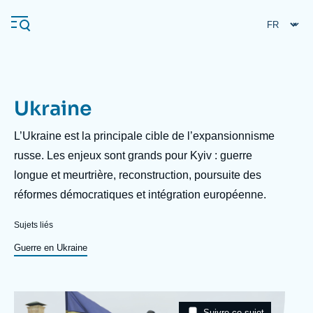
Aller
Panneau de gestion des cookies
au
contenu
principal
Ukraine
Navigation
principale
Description
L’Ukraine est la principale cible de l’expansionnisme
L'Ifri
russe. Les enjeux sont grands pour Kyiv : guerre
longue et meurtrière, reconstruction, poursuite des
réformes démocratiques et intégration européenne.
Analyses
À propos de l'Ifri
Recherches fréquentes
Sujets liés
Événements
Guerre en Ukraine
L'Ifri en bref
Proche-Orient
Image
Taxonomie
Suivre ce sujet