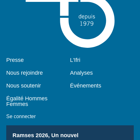
Pied
Presse
Navigation
L'Ifri
de
principale
page
Nous rejoindre
Analyses
Nous soutenir
Événements
Égalité Hommes
Femmes
Se connecter
Titre
Ramses 2026, Un nouvel