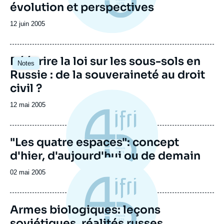
évolution et perspectives
Date
12 juin 2005
de
publication
Réécrire la loi sur les sous-sols en
Notes
Russie : de la souveraineté au droit
civil ?
Date
12 mai 2005
de
publication
"Les quatre espaces": concept
d'hier, d'aujourd'hui ou de demain
Date
02 mai 2005
de
publication
Armes biologiques: leçons
soviétiques, réalités russes