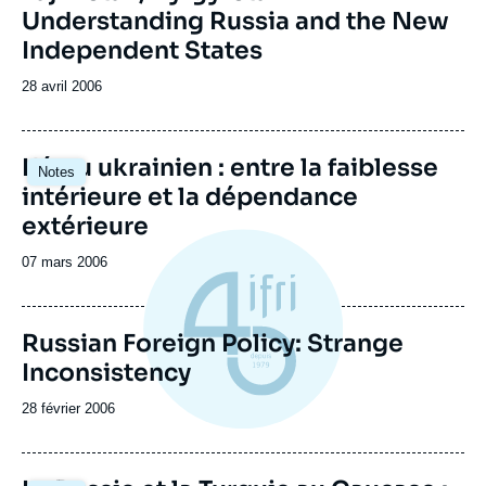
Understanding Russia and the New
Independent States
Date
28 avril 2006
de
publication
L'étau ukrainien : entre la faiblesse
Notes
intérieure et la dépendance
extérieure
Date
07 mars 2006
de
publication
Russian Foreign Policy: Strange
Inconsistency
Date
28 février 2006
de
publication