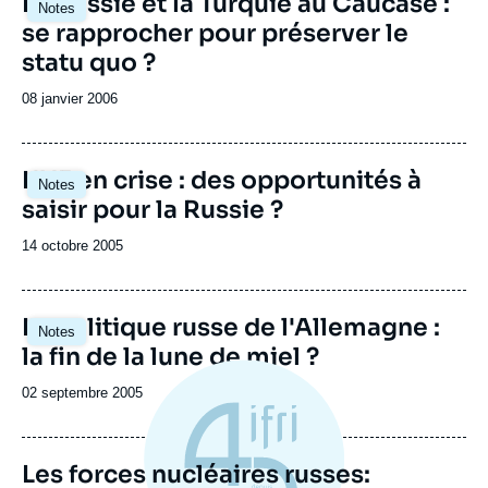
La Russie et la Turquie au Caucase :
Notes
se rapprocher pour préserver le
statu quo ?
Date
08 janvier 2006
de
publication
L'UE en crise : des opportunités à
Notes
saisir pour la Russie ?
Date
14 octobre 2005
de
publication
La politique russe de l'Allemagne :
Notes
la fin de la lune de miel ?
Date
02 septembre 2005
de
publication
Les forces nucléaires russes: