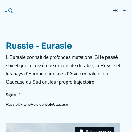
Aller
Panneau de gestion des cookies
au
contenu
principal
Russie - Eurasie
Navigation
principale
Description
L’Eurasie connaît de profondes mutations. Si le passé
L'Ifri
soviétique a laissé une empreinte durable, la Russie et
les pays d’Europe orientale, d’Asie centrale et du
Caucase du Sud ont leur propre trajectoire.
Analyses
À propos de l'Ifri
Recherches fréquentes
Sujets liés
Événements
Russie
Ukraine
Asie centrale
Caucase
L'Ifri en bref
Proche-Orient
Image
Taxonomie
Suivre ce sujet