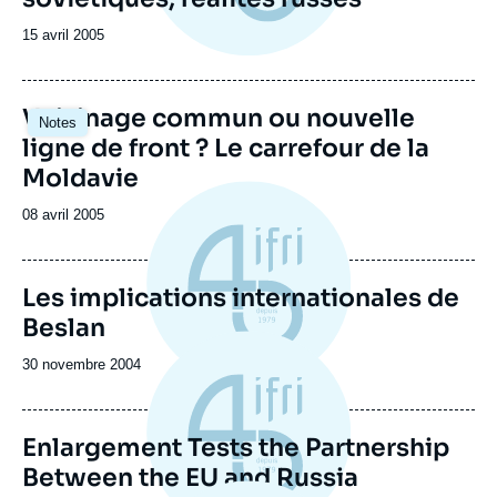
Date
15 avril 2005
de
publication
Voisinage commun ou nouvelle
Notes
ligne de front ? Le carrefour de la
Moldavie
Date
08 avril 2005
de
publication
Les implications internationales de
Beslan
Date
30 novembre 2004
de
publication
Enlargement Tests the Partnership
Between the EU and Russia