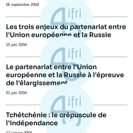
Date
06 septembre 2004
de
publication
Les trois enjeux du partenariat entre
l'Union européenne et la Russie
Date
15 juin 2004
de
publication
Le partenariat entre l'Union
européenne et la Russie à l'épreuve
de l'élargissement
Date
01 juin 2004
de
publication
Tchétchénie : le crépuscule de
l'indépendance
Date
12 janvier 2004