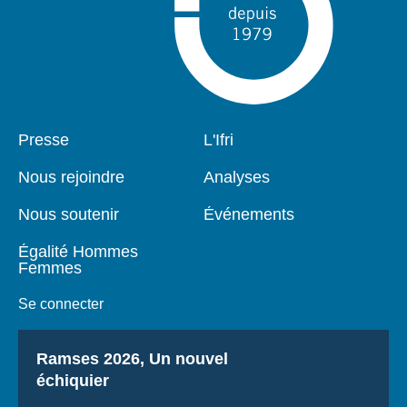
Pied
Presse
Navigation
L'Ifri
de
principale
page
Nous rejoindre
Analyses
Nous soutenir
Événements
Égalité Hommes
Femmes
Se connecter
Titre
Ramses 2026, Un nouvel
échiquier