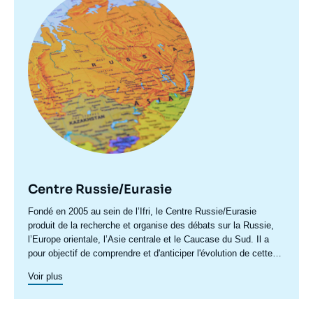
principale
Centre Russie/Eurasie
Accroche
Fondé en 2005 au sein de l’Ifri, le Centre Russie/Eurasie
centre
produit de la recherche et organise des débats sur la Russie,
l’Europe orientale, l’Asie centrale et le Caucase du Sud. Il a
pour objectif de comprendre et d'anticiper l'évolution de cette
zone géographique complexe en pleine mutation pour enrichir le
Voir plus
débat public en France et en Europe, et pour aider à la décision
stratégique, politique et économique.