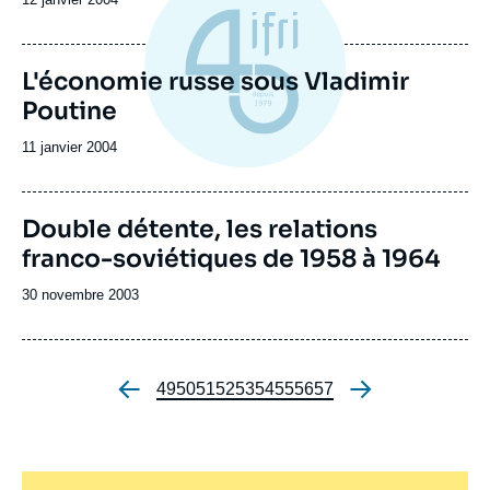
de
publication
L'économie russe sous Vladimir
Poutine
Date
11 janvier 2004
de
publication
Double détente, les relations
franco-soviétiques de 1958 à 1964
Date
30 novembre 2003
de
publication
Page
49
Page
50
Page
51
Page
52
Page
53
Page
54
Page
55
Page
56
Page
57
Pagination