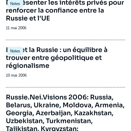
Représenter les intérêts privés pour
Notes
renforcer la confiance entre la
Russie et l'UE
Date
11 mai 2006
de
publication
L'UE et la Russie : un équilibre à
Notes
trouver entre géopolitique et
régionalisme
Date
10 mai 2006
de
publication
Image
Russie.Nei.Visions 2006: Russia,
de
Belarus, Ukraine, Moldova, Armenia,
couverture
de
Georgia, Azerbaijan, Kazakhstan,
la
publication
Uzbekistan, Turkmenistan,
Tajikistan, Kyrgyzstan: