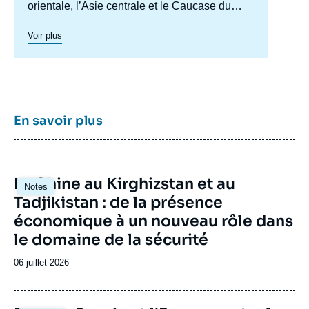
orientale, l’Asie centrale et le Caucase du
Sud. Il a pour objectif de comprendre et
d'anticiper l'évolution de cette zone
Voir plus
géographique complexe en pleine mutation
pour enrichir le débat public en France et en
Europe, et pour aider à la décision
stratégique, politique et économique.
En savoir plus
Image
La Chine au Kirghizstan et au
Notes
principale
Tadjikistan : de la présence
économique à un nouveau rôle dans
le domaine de la sécurité
Date
06 juillet 2026
de
publication