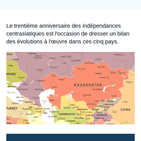
Se connecter
Nous soutenir
Accroche
Le trentième anniversaire des indépendances
centrasiatiques est l'occasion de dresser un bilan
des évolutions à l'œuvre dans ces cinq pays.
Image
principale