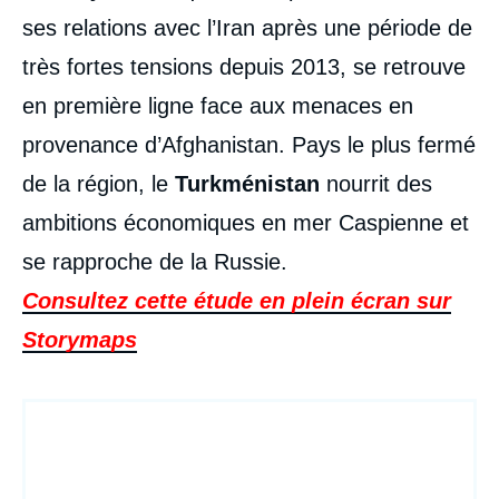
ses relations avec l’Iran après une période de
très fortes tensions depuis 2013, se retrouve
en première ligne face aux menaces en
provenance d’Afghanistan. Pays le plus fermé
de la région, le
Turkménistan
nourrit des
ambitions économiques en mer Caspienne et
Michaël LEVYSTONE, « 30 ans après la
se rapproche de la Russie.
chute de l'URSS : focus sur l'Asie centrale »,
Articles, Ifri, 30 septembre 2021.
Consultez cette étude en plein écran sur
Copier
Storymaps