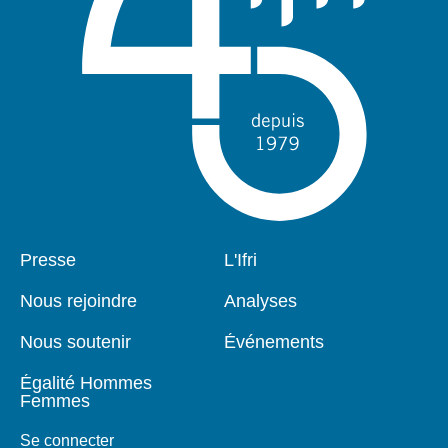
Pied
Presse
Navigation
L'Ifri
de
principale
page
Nous rejoindre
Analyses
Nous soutenir
Événements
Égalité Hommes
Femmes
Se connecter