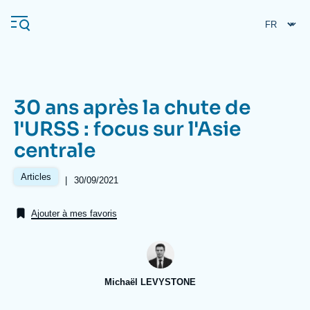
Aller
Panneau de gestion des cookies
au
contenu
principal
30 ans après la chute de
Navigation
l'URSS : focus sur l'Asie
principale
centrale
L'Ifri
Articles
|
Date
30/09/2021
de
Analyses
publication
Ajouter à mes favoris
À propos de l'Ifri
Recherches fréquentes
Événements
L'Ifri en bref
Proche-Orient
Michaël LEVYSTONE