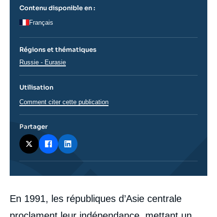
Contenu disponible en :
Français
Régions et thématiques
Régions
Russie - Eurasie
Utilisation
Comment citer cette publication
Partager
Corps
En 1991, les républiques d’Asie centrale
analyses
proclament leur indépendance, mettant un