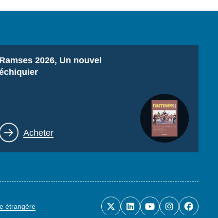
Titre
Ramses 2026, Un nouvel
échiquier
Lien
Acheter
ue étrangère