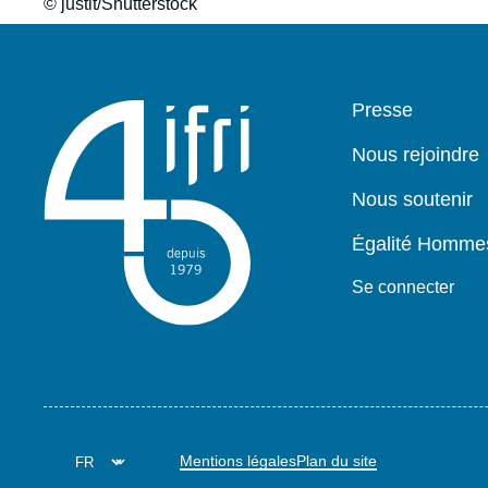
© justit/Shutterstock
Pied
Presse
de
page
Nous rejoindre
Nous soutenir
Égalité Homm
Se connecter
Mentions légales
Plan du site