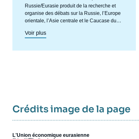
centre
Russie/Eurasie produit de la recherche et
organise des débats sur la Russie, l’Europe
orientale, l’Asie centrale et le Caucase du
Sud. Il a pour objectif de comprendre et
Voir plus
d'anticiper l'évolution de cette zone
géographique complexe en pleine mutation
pour enrichir le débat public en France et en
Europe, et pour aider à la décision
stratégique, politique et économique.
Crédits image de la page
L'Union économique eurasienne