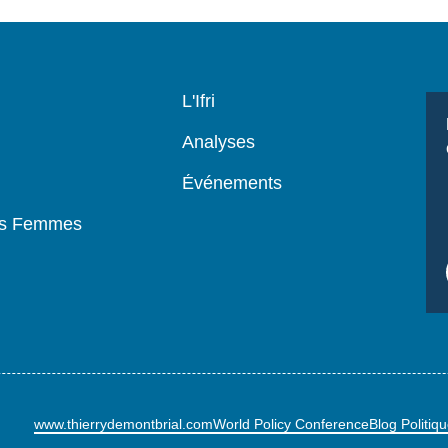
Navigation
L'Ifri
principale
Analyses
Événements
es Femmes
www.thierrydemontbrial.com
World Policy Conference
Blog Politiq