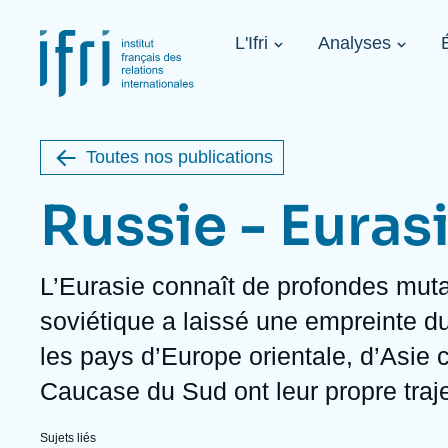
Aller
Panneau de gestion des cookies
au
Navigation
contenu
L'Ifri
Analyses
principale
principal
Image
1936-2026
de
étrangère
couverture
de
Toutes nos publications
la
publication
Russie - Euras
Description
L’Eurasie connaît de profondes muta
À propos de l'Ifri
Sujets phares
À venir
soviétique a laissé une empreinte du
À propos de l'Ifri
Recherches fréquentes
les pays d’Europe orientale, d’Asie c
Message du Président
Iran
Image
Sur invitation
L'Ifri en bref
Proche-Orient
Caucase du Sud ont leur propre traje
L'Ifri en bref
États-Unis
Au cœur des tempêtes. Présentation
du Ramses 2027
Think tank : notre définition
Proche-Orient
Sujets liés