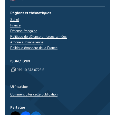
Régions et thématiques
Thématiques
Sahel
analyses
France
Défense française
Politique de défense et forces armées
Régions
Afrique subsaharienne
Politique étrangère de la France
ISBN / ISSN
979-10-373-0725-5
Utilisation
Comment citer cette publication
Partager