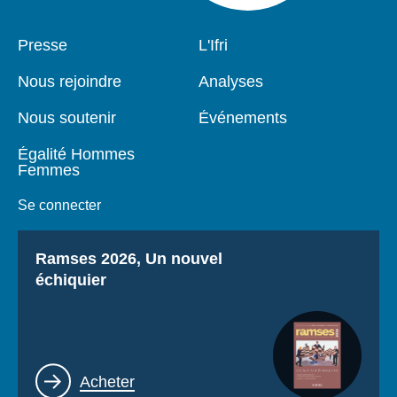
Pied
Presse
Navigation
L'Ifri
de
principale
page
Nous rejoindre
Analyses
Nous soutenir
Événements
Égalité Hommes
Femmes
Se connecter
Titre
Ramses 2026, Un nouvel
échiquier
Lien
Acheter