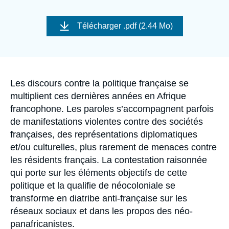
Se connecter
Image
de
Télécharger
.pdf (2.44 Mo)
Nous soutenir
couverture
de
la
publication
Accroche
Les discours contre la politique française se
multiplient ces dernières années en Afrique
francophone. Les paroles s’accompagnent parfois
de manifestations violentes contre des sociétés
françaises, des représentations diplomatiques
et/ou culturelles, plus rarement de menaces contre
les résidents français. La contestation raisonnée
qui porte sur les éléments objectifs de cette
politique et la qualifie de néocoloniale se
transforme en diatribe anti-française sur les
réseaux sociaux et dans les propos des néo-
panafricanistes.