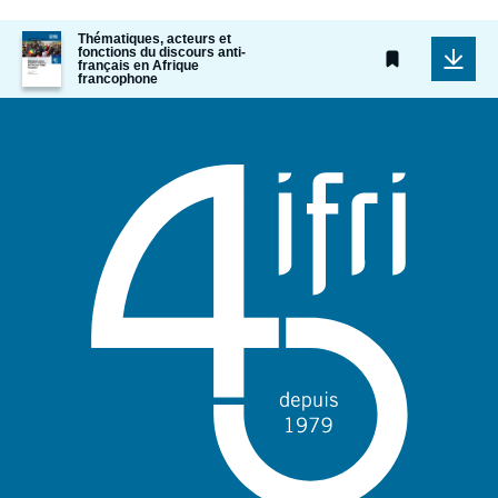
Image
Thématiques, acteurs et
fonctions du discours anti-
de
français en Afrique
couverture
francophone
de
la
publication