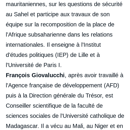
Image
mauritaniennes, sur les questions de sécurité
de
couverture
au Sahel et participe aux travaux de son
de
la
équipe sur la recomposition de la place de
publication
l’Afrique subsaharienne dans les relations
internationales. Il enseigne à l’Institut
Alain ANTIL, Thierry VIRCOULON, François
d’études politiques (IEP) de Lille et à
GIOVALUCCHI, « Thématiques, acteurs et
fonctions du discours anti-français en
l’Université de Paris I.
Afrique francophone », Études, Ifri, 14 juin
2023.
François Giovalucchi
, après avoir travaillé à
Copier
l’Agence française de développement (AFD)
puis à la Direction générale du Trésor, est
Conseiller scientifique de la faculté de
sciences sociales de l’Université catholique de
Madagascar. Il a vécu au Mali, au Niger et en