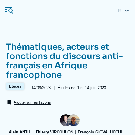
Aller
Panneau de gestion des cookies
au
contenu
principal
Thématiques, acteurs et
Navigation
fonctions du discours anti-
principale
français en Afrique
L'Ifri
francophone
Analyses
Études
|
Date
14/06/2023
|
Références
Études de l'Ifri, 14 juin 2023
de
À propos de l'Ifri
Recherches fréquentes
publication
Ajouter à mes favoris
Événements
L'Ifri en bref
Proche-Orient
Alain ANTIL
Thierry VIRCOULON
François GIOVALUCCHI