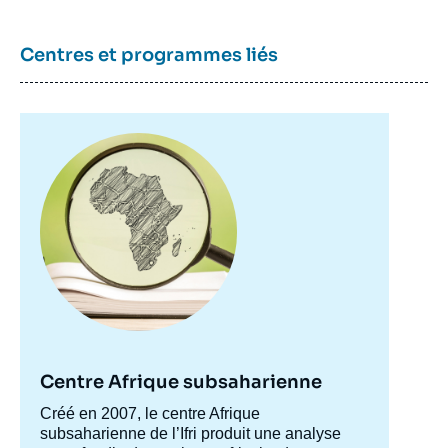
Centres et programmes liés
Image
principale
Centre Afrique subsaharienne
Accroche
Créé en 2007, le centre Afrique
centre
subsaharienne de l’Ifri produit une analyse