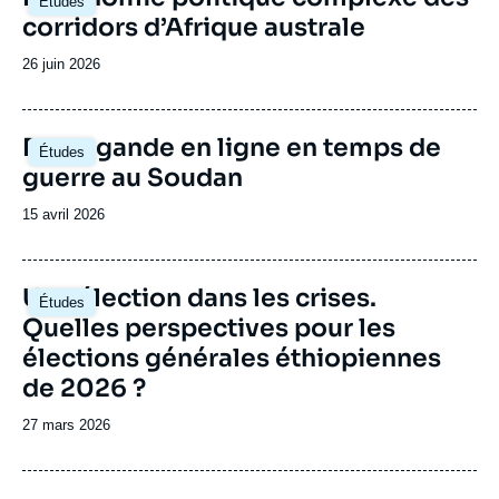
Études
principale
corridors d’Afrique australe
Date
26 juin 2026
de
publication
Image
Propagande en ligne en temps de
Études
principale
guerre au Soudan
Date
15 avril 2026
de
publication
Image
Une élection dans les crises.
Études
principale
Quelles perspectives pour les
élections générales éthiopiennes
de 2026 ?
Date
27 mars 2026
de
publication