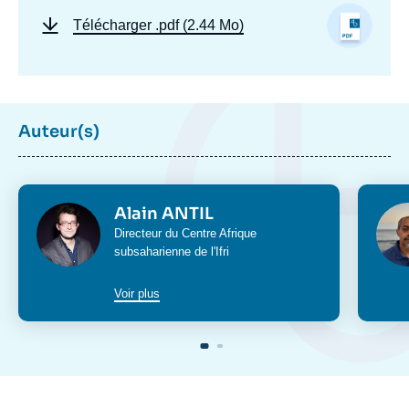
Télécharger
.pdf (2.44 Mo)
Auteur(s)
Photo
Phot
Alain ANTIL
Intitulé
Directeur du
Centre Afrique
du
subsaharienne
de l'Ifri
poste
Voir plus