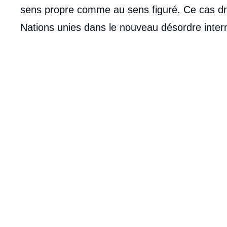
de
sens propre comme au sens figuré. Ce cas dra
la
publi
Nations unies dans le nouveau désordre inter