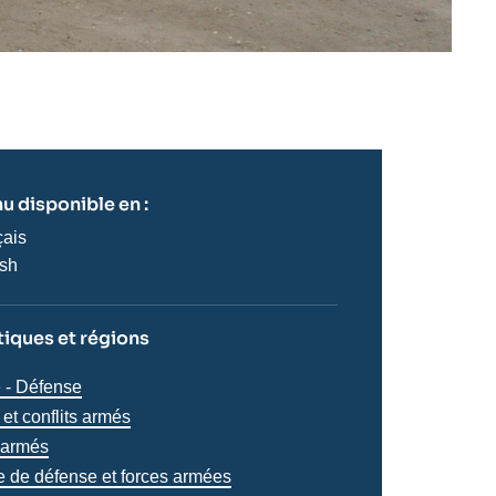
u disponible en :
çais
ish
iques et régions
iques
é - Défense
s
et conflits armés
s armés
ue de défense et forces armées