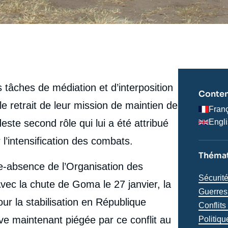
 tâches de médiation et d’interposition
Conten
le retrait de leur mission de maintien de
Fran
odeste second rôle qui lui a été attribué
Engl
l’intensification des combats.
Thémat
e-absence de l’Organisation des
Thémat
Sécurit
vec la chute de Goma le 27 janvier, la
analyse
Guerres 
ur la stabilisation en République
Conflit
e
Thierry VIRCOULON, « La Mission des Nations unies
maintenant piégée par ce conflit au
Politiq
erture