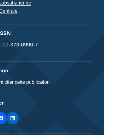
s
 subsaharienne
 Centrale
 ISSN
-10-373-0990-7
tion
citer cette publication
er