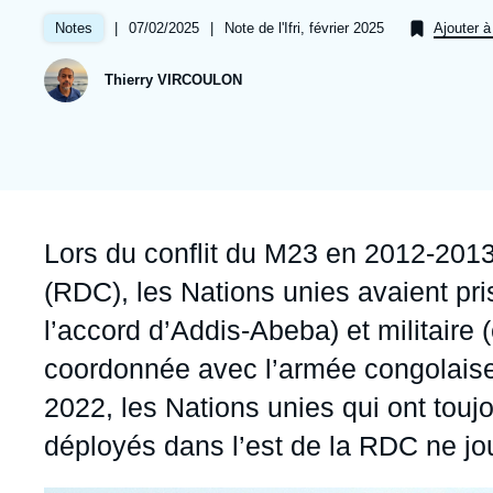
Jeudi 17 septembre 2026 17:30
Partenariats et réseaux
Intelligence artificielle
|
Date
07/02/2025
|
Références
Note de l'Ifri, février 2025
Notes
Ajouter à
de
Nous soutenir en tant que professionnel
Guerre en Ukraine
publication
Thierry VIRCOULON
OTAN
Accroche
Lors du conflit du M23 en 2012-20
(RDC), les Nations unies avaient pris 
l’accord d’Addis-Abeba) et militaire
coordonnée avec l’armée congolaise)
2022, les Nations unies qui ont tou
déployés dans l’est de la RDC ne jo