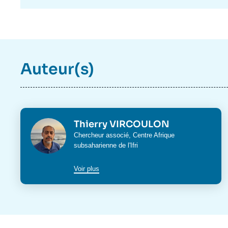
Auteur(s)
Photo
Thierry VIRCOULON
Intitulé
Chercheur associé,
Centre Afrique
du
subsaharienne
de l'Ifri
poste
Voir plus