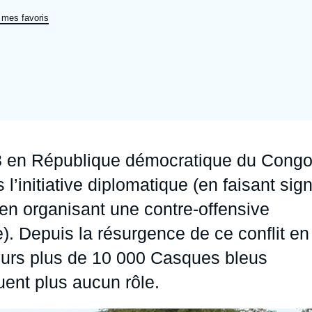
Ramses
Europe
R
S
 mes favoris
Politique étrangère
Russie - Eurasie
D
T
Podcast
Afrique du Nord et Moyen-Orient
13 en République démocratique du Cong
l’initiative diplomatique (en faisant sig
 (en organisant une contre-offensive
. Depuis la résurgence de ce conflit en
jours plus de 10 000 Casques bleus
uent plus aucun rôle.