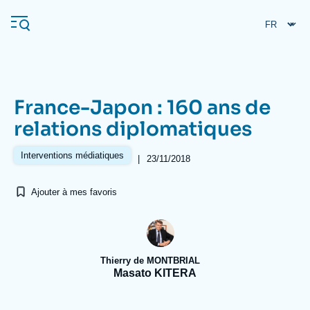
Aller
Panneau de gestion des cookies
au
contenu
principal
France-Japon : 160 ans de
Navigation
relations diplomatiques
principale
L'Ifri
Interventions médiatiques
|
23/11/2018
Ajouter à mes favoris
Analyses
À propos de l'Ifri
Recherches fréquentes
Événements
L'Ifri en bref
Proche-Orient
Thierry de MONTBRIAL
Masato KITERA