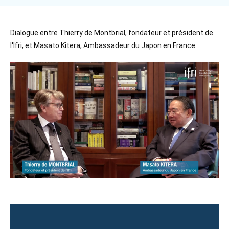
Se connecter
Nous soutenir
Accroche
Dialogue entre Thierry de Montbrial, fondateur et président de
l'Ifri, et Masato Kitera, Ambassadeur du Japon en France.
Image
principale
médiatique