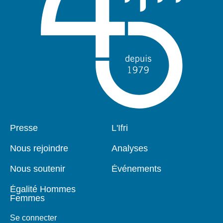
Pied
Presse
Navigation
L'Ifri
de
principale
page
Nous rejoindre
Analyses
Nous soutenir
Événements
Égalité Hommes
Femmes
Se connecter