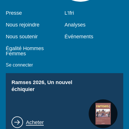
Pied
Presse
Navigation
L'Ifri
de
principale
page
Nous rejoindre
Analyses
Nous soutenir
Événements
Égalité Hommes
Femmes
Se connecter
Titre
Ramses 2026, Un nouvel
échiquier
Lien
Acheter