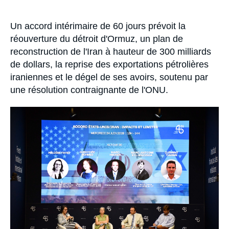
Se connecter
Accroche
Un accord intérimaire de 60 jours prévoit la
Nous soutenir
réouverture du détroit d'Ormuz, un plan de
reconstruction de l'Iran à hauteur de 300 milliards
de dollars, la reprise des exportations pétrolières
iraniennes et le dégel de ses avoirs, soutenu par
une résolution contraignante de l'ONU.
Image
principale
médiatique