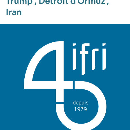
Trump
,
Détroit d'Ormuz
,
Iran