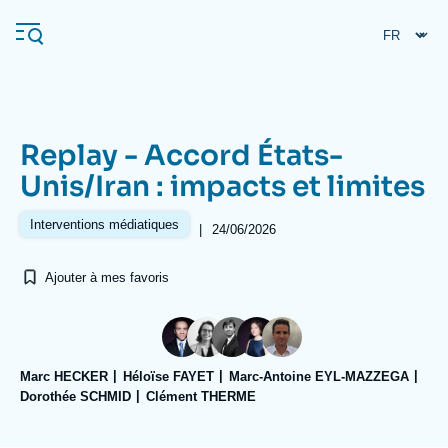
Aller
Panneau de gestion des cookies
au
contenu
principal
Replay - Accord États-
Navigation
Unis/Iran : impacts et limites
principale
L'Ifri
Interventions médiatiques
|
24/06/2026
Ajouter à mes favoris
Analyses
À propos de l'Ifri
Recherches fréquentes
Événements
L'Ifri en bref
Proche-Orient
Marc HECKER
Héloïse FAYET
Marc-Antoine EYL-MAZZEGA
Dorothée SCHMID
Clément THERME