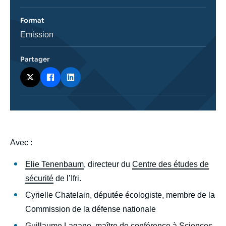
de
l'émission
Format
Catégorie
Emission
journalistique
Partager
body
Avec :
Elie Tenenbaum
, directeur du
Centre des études de
sécurité
de l’Ifri.
Cyrielle Chatelain, députée écologiste, membre de la
Commission de la défense nationale
Guillaume Lagane, maître de conférence à Sciences