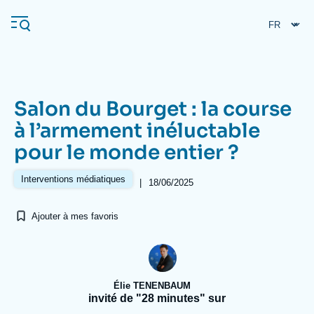
Aller
Panneau de gestion des cookies
au
contenu
principal
Salon du Bourget : la course
Navigation
à l’armement inéluctable
principale
pour le monde entier ?
L'Ifri
Interventions médiatiques
|
18/06/2025
Analyses
Ajouter à mes favoris
À propos de l'Ifri
Recherches fréquentes
Événements
L'Ifri en bref
Proche-Orient
Élie TENENBAUM
invité de "28 minutes" sur