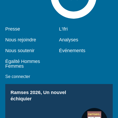
Pied
Presse
Navigation
L'Ifri
de
principale
page
Nous rejoindre
Analyses
Nous soutenir
Événements
Égalité Hommes
Femmes
Se connecter
Titre
Ramses 2026, Un nouvel
échiquier