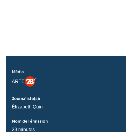
Média
Logo
Nom
ARTE
du
journal,
revue
Journaliste(s):
ou
émission
Journaliste
Élizabeth Quin
Nom de l'émission
Nom
28 minutes