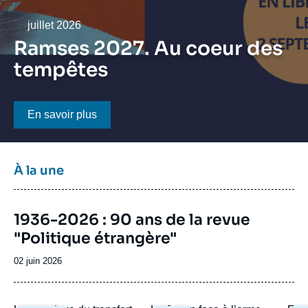
Se connecter
Date
juillet 2026
Nous soutenir
Ramses 2027. Au coeur des
tempêtes
Bouton CTA
En savoir plus
Titre
À la une
bloc
à
Image
la
1936-2026 : 90 ans de la revue
de
une
"Politique étrangère"
couverture
de
la
Date
02 juin 2026
publication
de
publication