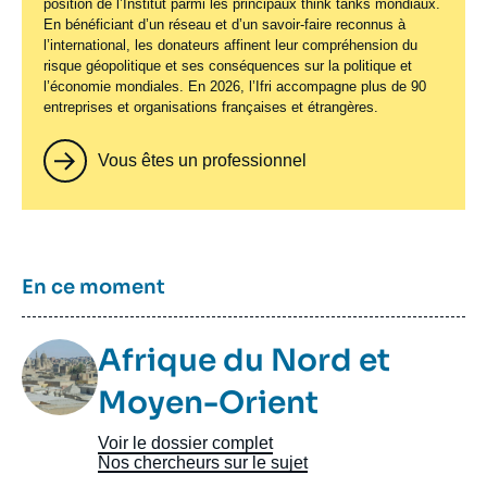
position de l’Institut parmi les principaux
think tanks
mondiaux.
En bénéficiant d’un réseau et d’un savoir-faire reconnus à
l’international, les donateurs affinent leur compréhension du
risque géopolitique et ses conséquences sur la politique et
l’économie mondiales. En 2026, l’Ifri accompagne plus de 90
entreprises et organisations françaises et étrangères.
Vous êtes un professionnel
Titre
En ce moment
Image
Afrique du Nord et
Taxonomie
Moyen-Orient
Voir le dossier complet
Nos chercheurs sur le sujet