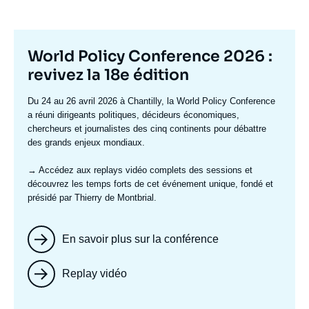
Titre
World Policy Conference 2026 :
mis
revivez la 18e édition
en
Texte
Du 24 au 26 avril 2026 à Chantilly, la World Policy Conference
avant
accroche
a réuni dirigeants politiques, décideurs économiques,
chercheurs et journalistes des cinq continents pour débattre
des grands enjeux mondiaux.
→ Accédez aux replays vidéo complets
des sessions et
découvrez les temps forts de cet événement unique, fondé et
présidé par Thierry de Montbrial.
En savoir plus sur la conférence
Replay vidéo