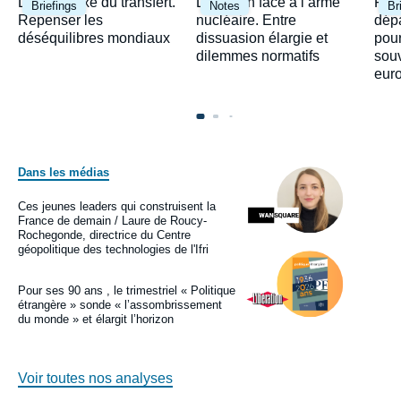
Image
Image
Ima
Le paradoxe du transfert.
Le Japon face à l’arme
Fra
Briefings
Notes
Br
principale
principale
prin
Repenser les
nucléaire. Entre
dépa
déséquilibres mondiaux
dissuasion élargie et
pour
dilemmes normatifs
sou
eur
Dans les médias
Image
principale
médiatique
Ces jeunes leaders qui construisent la
Logo
France de demain / Laure de Roucy-
Rochegonde, directrice du Centre
géopolitique des technologies de l'Ifri
Image
principale
médiatique
Pour ses 90 ans , le trimestriel « Politique
Logo
étrangère » sonde « l’assombrissement
du monde » et élargit l’horizon
Voir toutes nos analyses