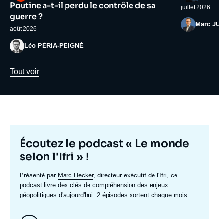
médiatique
médiatiqu
Poutine a-t-il perdu le contrôle de sa
juillet 2026
guerre ?
Photo
Marc J
août 2026
Photo
Léo PÉRIA-PEIGNÉ
Lien
Tout voir
Titre
Écoutez le podcast « Le monde
mis
selon l'Ifri » !
en
Texte
Présenté par
Marc Hecker
, directeur exécutif de l'Ifri, ce
avant
accroche
podcast livre des clés de compréhension des enjeux
géopolitiques d'aujourd'hui. 2 épisodes sortent chaque mois.