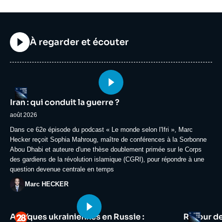
Titre
À regarder et écouter
Image
Logo
principale
Iran : qui conduit la guerre ?
médiatique
août 2026
Accroche
Dans ce 62e épisode du podcast « Le monde selon l'Ifri », Marc
Hecker reçoit Sophia Mahroug, maître de conférences à la Sorbonne
Abou Dhabi et auteure d'une thèse doublement primée sur le Corps
des gardiens de la révolution islamique (CGRI), pour répondre à une
question devenue centrale en temps
Photo
Marc HECKER
Image
Image
Logo
Logo
Attaques ukrainiennes en Russie :
Retour d
principale
principale