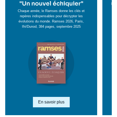
en
"
Un nouvel échiquier"
e
La 
savoir
sa
Chaque année, le Ramses donne les clés et
plus
repères indispensables pour décrypter les
pl
évolutions du monde. Ramses 2026, Paris,
Ifri/Dunod, 384 pages, septembre 2025
Image
en
savoir
plus
Lien en savoir plus
En savoir plus