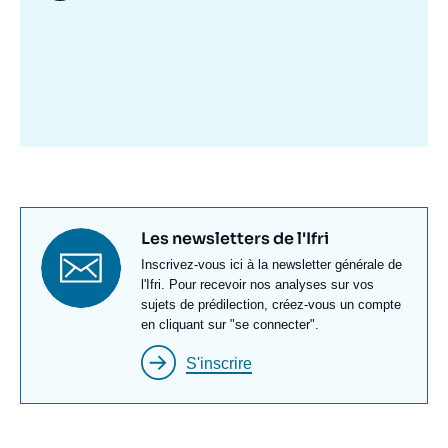
Image
mis
en
avant
Titre
Les newsletters de l'Ifri
newsletter
Texte
Inscrivez-vous ici à la newsletter générale de
Newsletter
l'Ifri. Pour recevoir nos analyses sur vos
sujets de prédilection, créez-vous un compte
en cliquant sur "se connecter".
S'inscrire