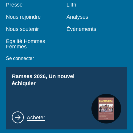
Pied
Presse
Navigation
L'Ifri
de
principale
page
Nous rejoindre
Analyses
Nous soutenir
Événements
Égalité Hommes
Femmes
Se connecter
Titre
Ramses 2026, Un nouvel
échiquier
Lien
Acheter