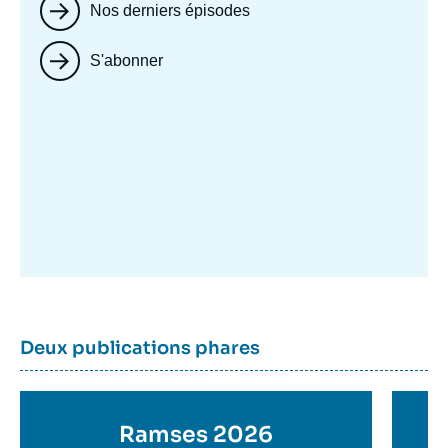
Nos derniers épisodes
S'abonner
Image
mis
en
avant
Dernière
Titre
Deux publications phares
parutions
container
Titre
Ramses 2026
Ti