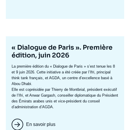
Image
mis
en
avant
Titre
« Dialogue de Paris ». Première
mis
édition, juin 2026
en
Texte
La première édition du
« Dialogue de Paris »
s’est tenue les 8
avant
accroche
et 9 juin 2026. Cette initiative a été créée par l’Ifri, principal
think tank français, et AGDA, un centre d’excellence basé à
Abou Dhabi.
Elle est coprésidée par
Thierry de Montbrial
, président exécutif
de l’Ifri, et
Anwar Gargash
, conseiller diplomatique du Président
des Émirats arabes unis et vice-président du conseil
d’administration d’AGDA.
En savoir plus