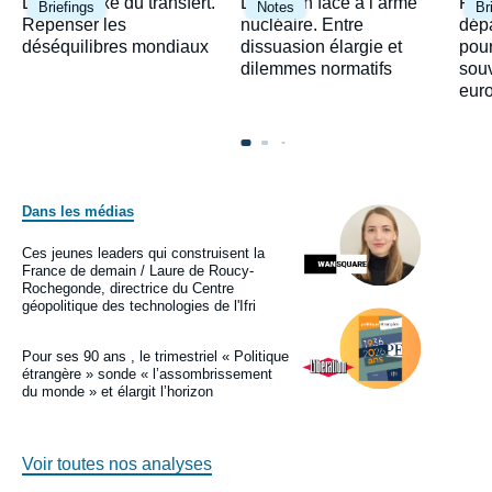
Image
Image
Ima
Le paradoxe du transfert.
Le Japon face à l’arme
Fra
Briefings
Notes
Br
principale
principale
prin
Repenser les
nucléaire. Entre
dépa
déséquilibres mondiaux
dissuasion élargie et
pour
dilemmes normatifs
sou
eur
Dans les médias
Image
principale
médiatique
Ces jeunes leaders qui construisent la
Logo
France de demain / Laure de Roucy-
Rochegonde, directrice du Centre
géopolitique des technologies de l'Ifri
Image
principale
médiatique
Pour ses 90 ans , le trimestriel « Politique
Logo
étrangère » sonde « l’assombrissement
du monde » et élargit l’horizon
Voir toutes nos analyses