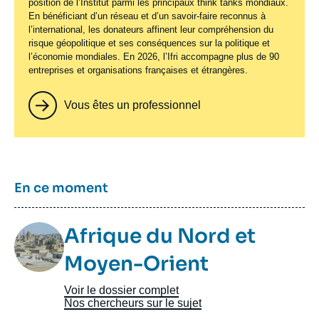
position de l’Institut parmi les principaux
think tanks
mondiaux.
En bénéficiant d’un réseau et d’un savoir-faire reconnus à
l’international, les donateurs affinent leur compréhension du
risque géopolitique et ses conséquences sur la politique et
l’économie mondiales. En 2026, l’Ifri accompagne plus de 90
entreprises et organisations françaises et étrangères.
Vous êtes un professionnel
Titre
En ce moment
Image
Afrique du Nord et
Taxonomie
Moyen-Orient
Voir le dossier complet
Nos chercheurs sur le sujet