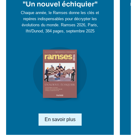
en
"
Un nouvel échiquier"
e
La 
savoir
sa
Chaque année, le Ramses donne les clés et
plus
repères indispensables pour décrypter les
pl
évolutions du monde. Ramses 2026, Paris,
Ifri/Dunod, 384 pages, septembre 2025
Image
en
savoir
plus
Lien en savoir plus
En savoir plus