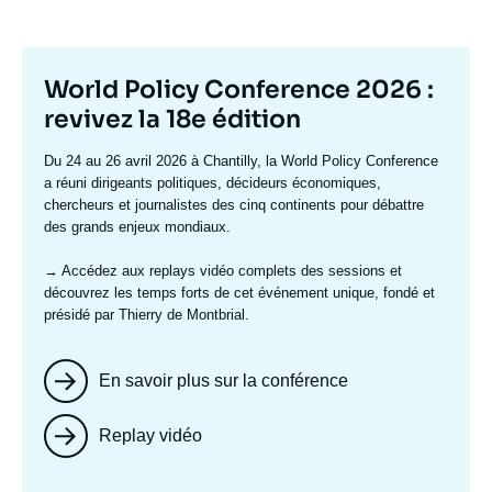
Titre
World Policy Conference 2026 :
mis
revivez la 18e édition
en
Texte
Du 24 au 26 avril 2026 à Chantilly, la World Policy Conference
avant
accroche
a réuni dirigeants politiques, décideurs économiques,
chercheurs et journalistes des cinq continents pour débattre
des grands enjeux mondiaux.
→ Accédez aux replays vidéo complets
des sessions et
découvrez les temps forts de cet événement unique, fondé et
présidé par Thierry de Montbrial.
En savoir plus sur la conférence
Replay vidéo