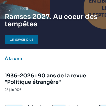
Se connecter
Date
juillet 2026
Nous soutenir
Ramses 2027. Au coeur des
tempêtes
Bouton CTA
En savoir plus
Titre
À la une
bloc
à
Image
la
1936-2026 : 90 ans de la revue
de
une
"Politique étrangère"
couverture
de
la
Date
02 juin 2026
publication
de
publication