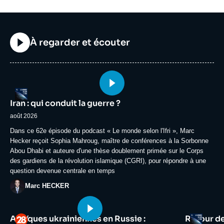
Titre
À regarder et écouter
Image
Logo
principale
Iran : qui conduit la guerre ?
médiatique
août 2026
Accroche
Dans ce 62e épisode du podcast « Le monde selon l'Ifri », Marc
Hecker reçoit Sophia Mahroug, maître de conférences à la Sorbonne
Abou Dhabi et auteure d'une thèse doublement primée sur le Corps
des gardiens de la révolution islamique (CGRI), pour répondre à une
question devenue centrale en temps
Photo
Marc HECKER
Image
Image
Logo
Logo
Attaques ukrainiennes en Russie :
Retour d
principale
principale