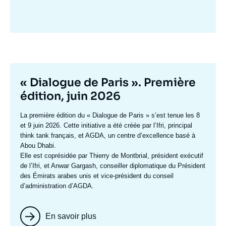
Image
mis
en
avant
Titre
« Dialogue de Paris ». Première
mis
édition, juin 2026
en
Texte
La première édition du
« Dialogue de Paris »
s’est tenue les 8
avant
accroche
et 9 juin 2026. Cette initiative a été créée par l’Ifri, principal
think tank français, et AGDA, un centre d’excellence basé à
Abou Dhabi.
Elle est coprésidée par
Thierry de Montbrial
, président exécutif
de l’Ifri, et
Anwar Gargash
, conseiller diplomatique du Président
des Émirats arabes unis et vice-président du conseil
d’administration d’AGDA.
En savoir plus