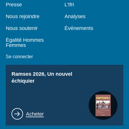
Pied
Presse
Navigation
L'Ifri
de
principale
page
Nous rejoindre
Analyses
Nous soutenir
Événements
Égalité Hommes
Femmes
Se connecter
Titre
Ramses 2026, Un nouvel
échiquier
Lien
Acheter