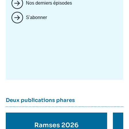
Nos derniers épisodes
S'abonner
Image
mis
en
avant
Dernière
Titre
Deux publications phares
parutions
container
Titre
Ramses 2026
Ti