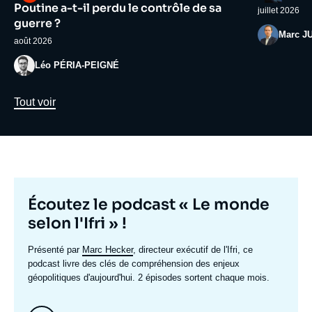
médiatique
médiatiqu
Poutine a-t-il perdu le contrôle de sa
juillet 2026
guerre ?
Photo
Marc J
août 2026
Photo
Léo PÉRIA-PEIGNÉ
Lien
Tout voir
Titre
Écoutez le podcast « Le monde
mis
selon l'Ifri » !
en
Texte
Présenté par
Marc Hecker
, directeur exécutif de l'Ifri, ce
avant
accroche
podcast livre des clés de compréhension des enjeux
géopolitiques d'aujourd'hui. 2 épisodes sortent chaque mois.