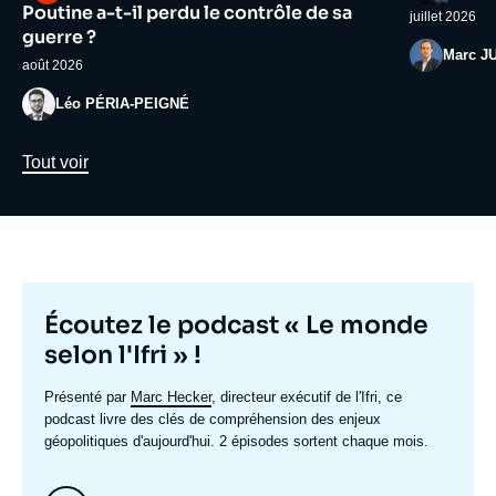
médiatique
médiatiqu
Poutine a-t-il perdu le contrôle de sa
juillet 2026
guerre ?
Photo
Marc J
août 2026
Photo
Léo PÉRIA-PEIGNÉ
Lien
Tout voir
Titre
Écoutez le podcast « Le monde
mis
selon l'Ifri » !
en
Texte
Présenté par
Marc Hecker
, directeur exécutif de l'Ifri, ce
avant
accroche
podcast livre des clés de compréhension des enjeux
géopolitiques d'aujourd'hui. 2 épisodes sortent chaque mois.