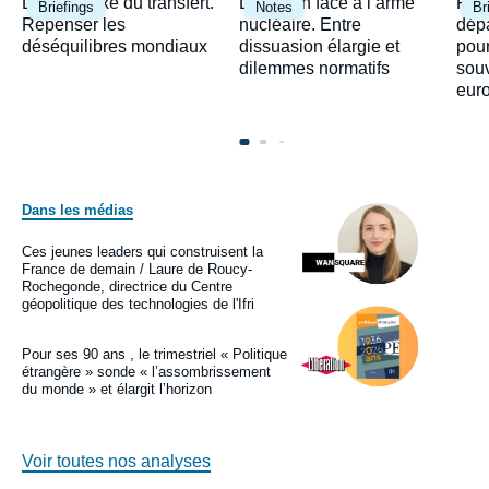
Image
Image
Ima
Le paradoxe du transfert.
Le Japon face à l’arme
Fra
Briefings
Notes
Br
principale
principale
prin
Repenser les
nucléaire. Entre
dépa
déséquilibres mondiaux
dissuasion élargie et
pour
dilemmes normatifs
sou
eur
Dans les médias
Image
principale
médiatique
Ces jeunes leaders qui construisent la
Logo
France de demain / Laure de Roucy-
Rochegonde, directrice du Centre
géopolitique des technologies de l'Ifri
Image
principale
médiatique
Pour ses 90 ans , le trimestriel « Politique
Logo
étrangère » sonde « l’assombrissement
du monde » et élargit l’horizon
Voir toutes nos analyses