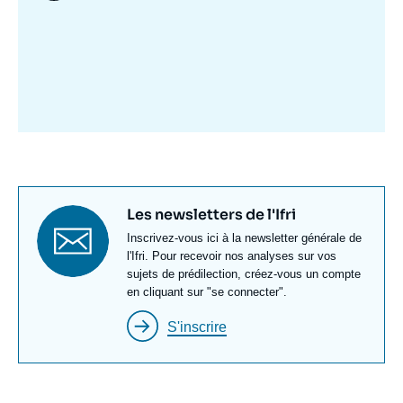
Image
mis
en
avant
Titre
Les newsletters de l'Ifri
newsletter
Texte
Inscrivez-vous ici à la newsletter générale de
Newsletter
l'Ifri. Pour recevoir nos analyses sur vos
sujets de prédilection, créez-vous un compte
en cliquant sur "se connecter".
S'inscrire