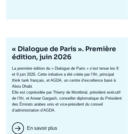
Image
mis
en
avant
Titre
« Dialogue de Paris ». Première
mis
édition, juin 2026
en
Texte
La première édition du
« Dialogue de Paris »
s’est tenue les 8
avant
accroche
et 9 juin 2026. Cette initiative a été créée par l’Ifri, principal
think tank français, et AGDA, un centre d’excellence basé à
Abou Dhabi.
Elle est coprésidée par
Thierry de Montbrial
, président exécutif
de l’Ifri, et
Anwar Gargash
, conseiller diplomatique du Président
des Émirats arabes unis et vice-président du conseil
d’administration d’AGDA.
En savoir plus