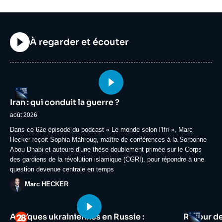
Titre
À regarder et écouter
Image
Logo
principale
Iran : qui conduit la guerre ?
médiatique
août 2026
Accroche
Dans ce 62e épisode du podcast « Le monde selon l'Ifri », Marc
Hecker reçoit Sophia Mahroug, maître de conférences à la Sorbonne
Abou Dhabi et auteure d'une thèse doublement primée sur le Corps
des gardiens de la révolution islamique (CGRI), pour répondre à une
question devenue centrale en temps
Photo
Marc HECKER
Image
Image
Logo
Logo
Attaques ukrainiennes en Russie :
Retour d
principale
principale