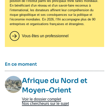
position de l’Institut parmi les principaux
think tanks
mondiaux.
En bénéficiant d’un réseau et d’un savoir-faire reconnus à
l’international, les donateurs affinent leur compréhension du
risque géopolitique et ses conséquences sur la politique et
l’économie mondiales. En 2026, l’Ifri accompagne plus de 90
entreprises et organisations françaises et étrangères.
Vous êtes un professionnel
Titre
En ce moment
Image
Afrique du Nord et
Taxonomie
Moyen-Orient
Voir le dossier complet
Nos chercheurs sur le sujet