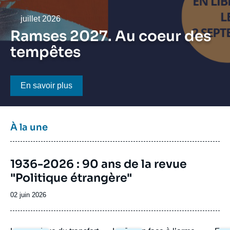
Se connecter
Date
juillet 2026
Nous soutenir
Ramses 2027. Au coeur des
tempêtes
Bouton CTA
En savoir plus
Titre
À la une
bloc
à
Image
la
1936-2026 : 90 ans de la revue
de
une
"Politique étrangère"
couverture
de
la
Date
02 juin 2026
publication
de
publication