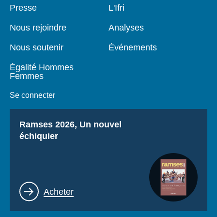
Pied
Presse
Navigation
L'Ifri
de
principale
page
Nous rejoindre
Analyses
Nous soutenir
Événements
Égalité Hommes
Femmes
Se connecter
Titre
Ramses 2026, Un nouvel
échiquier
Lien
Acheter