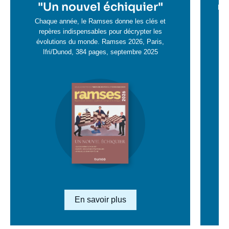
en
"
Un nouvel échiquier"
e
La 
savoir
sa
Chaque année, le Ramses donne les clés et
plus
repères indispensables pour décrypter les
pl
évolutions du monde. Ramses 2026, Paris,
Ifri/Dunod, 384 pages, septembre 2025
Image
en
savoir
plus
Lien en savoir plus
En savoir plus