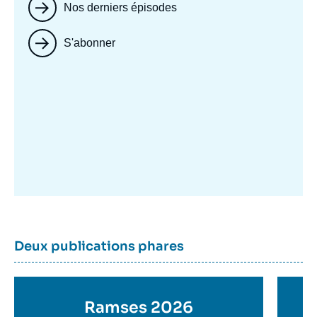
Nos derniers épisodes
S'abonner
Image
mis
en
avant
Dernière
Titre
Deux publications phares
parutions
container
Titre
Ramses 2026
Ti