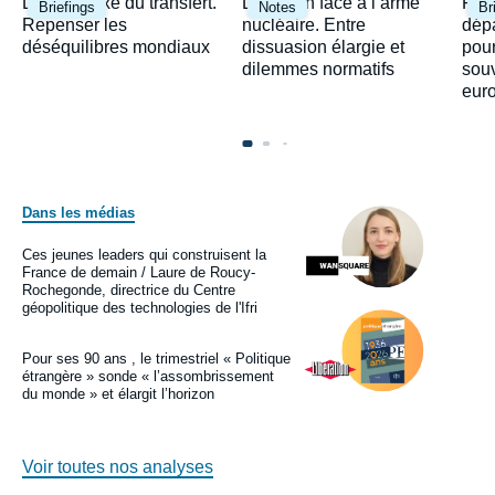
Image
Image
Ima
Le paradoxe du transfert.
Le Japon face à l’arme
Fra
Briefings
Notes
Br
principale
principale
prin
Repenser les
nucléaire. Entre
dépa
déséquilibres mondiaux
dissuasion élargie et
pour
dilemmes normatifs
sou
eur
Dans les médias
Image
principale
médiatique
Ces jeunes leaders qui construisent la
Logo
France de demain / Laure de Roucy-
Rochegonde, directrice du Centre
géopolitique des technologies de l'Ifri
Image
principale
médiatique
Pour ses 90 ans , le trimestriel « Politique
Logo
étrangère » sonde « l’assombrissement
du monde » et élargit l’horizon
Voir toutes nos analyses