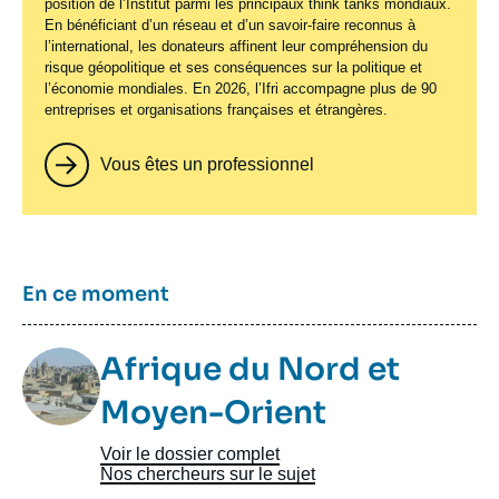
position de l’Institut parmi les principaux
think tanks
mondiaux.
En bénéficiant d’un réseau et d’un savoir-faire reconnus à
l’international, les donateurs affinent leur compréhension du
risque géopolitique et ses conséquences sur la politique et
l’économie mondiales. En 2026, l’Ifri accompagne plus de 90
entreprises et organisations françaises et étrangères.
Vous êtes un professionnel
Titre
En ce moment
Image
Afrique du Nord et
Taxonomie
Moyen-Orient
Voir le dossier complet
Nos chercheurs sur le sujet