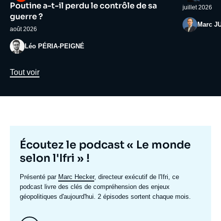
médiatique
médiatiqu
Poutine a-t-il perdu le contrôle de sa
juillet 2026
guerre ?
Photo
Marc J
août 2026
Photo
Léo PÉRIA-PEIGNÉ
Lien
Tout voir
Titre
Écoutez le podcast « Le monde
mis
selon l'Ifri » !
en
Texte
Présenté par
Marc Hecker
, directeur exécutif de l'Ifri, ce
avant
accroche
podcast livre des clés de compréhension des enjeux
géopolitiques d'aujourd'hui. 2 épisodes sortent chaque mois.