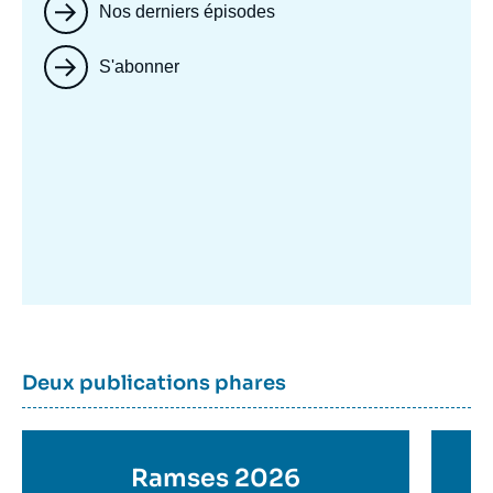
Nos derniers épisodes
S'abonner
Image
mis
en
avant
Dernière
Titre
Deux publications phares
parutions
container
Titre
Ramses 2026
Ti