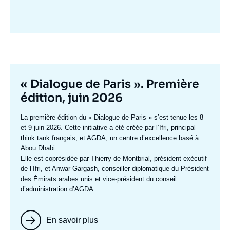
Image
mis
en
avant
Titre
« Dialogue de Paris ». Première
mis
édition, juin 2026
en
Texte
La première édition du
« Dialogue de Paris »
s’est tenue les 8
avant
accroche
et 9 juin 2026. Cette initiative a été créée par l’Ifri, principal
think tank français, et AGDA, un centre d’excellence basé à
Abou Dhabi.
Elle est coprésidée par
Thierry de Montbrial
, président exécutif
de l’Ifri, et
Anwar Gargash
, conseiller diplomatique du Président
des Émirats arabes unis et vice-président du conseil
d’administration d’AGDA.
En savoir plus