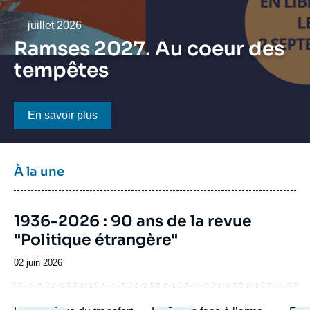
Se connecter
Date
juillet 2026
Nous soutenir
Ramses 2027. Au coeur des
tempêtes
Bouton CTA
En savoir plus
Titre
À la une
bloc
à
Image
la
1936-2026 : 90 ans de la revue
de
une
"Politique étrangère"
couverture
de
la
Date
02 juin 2026
publication
de
publication