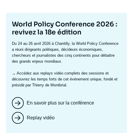
Titre
World Policy Conference 2026 :
mis
revivez la 18e édition
en
Texte
Du 24 au 26 avril 2026 à Chantilly, la World Policy Conference
avant
accroche
a réuni dirigeants politiques, décideurs économiques,
chercheurs et journalistes des cinq continents pour débattre
des grands enjeux mondiaux.
→ Accédez aux replays vidéo complets
des sessions et
découvrez les temps forts de cet événement unique, fondé et
présidé par Thierry de Montbrial.
En savoir plus sur la conférence
Replay vidéo