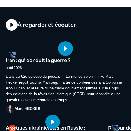
Titre
À regarder et écouter
Image
Logo
principale
Iran : qui conduit la guerre ?
médiatique
août 2026
Accroche
Dans ce 62e épisode du podcast « Le monde selon l'Ifri », Marc
Hecker reçoit Sophia Mahroug, maître de conférences à la Sorbonne
Abou Dhabi et auteure d'une thèse doublement primée sur le Corps
des gardiens de la révolution islamique (CGRI), pour répondre à une
question devenue centrale en temps
Photo
Marc HECKER
Image
Image
Logo
Logo
Attaques ukrainiennes en Russie :
Retour d
principale
principale