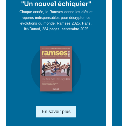
en
"
Un nouvel échiquier"
e
La 
savoir
sa
Chaque année, le Ramses donne les clés et
plus
repères indispensables pour décrypter les
pl
évolutions du monde. Ramses 2026, Paris,
Ifri/Dunod, 384 pages, septembre 2025
Image
en
savoir
plus
Lien en savoir plus
En savoir plus