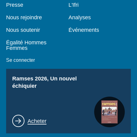
Pied
Presse
Navigation
L'Ifri
de
principale
page
Nous rejoindre
Analyses
Nous soutenir
Événements
Égalité Hommes
Femmes
Se connecter
Titre
Ramses 2026, Un nouvel
échiquier
Lien
Acheter