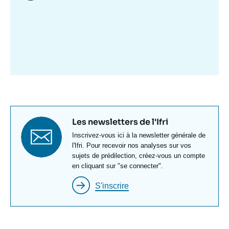
Image
mis
en
avant
Titre
Les newsletters de l'Ifri
newsletter
Texte
Inscrivez-vous ici à la newsletter générale de
Newsletter
l'Ifri. Pour recevoir nos analyses sur vos
sujets de prédilection, créez-vous un compte
en cliquant sur "se connecter".
S'inscrire