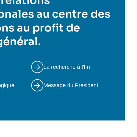
 relations
onales au centre des
ns au profit de
 général.
La recherche à l'Ifri
ogique
Message du Président