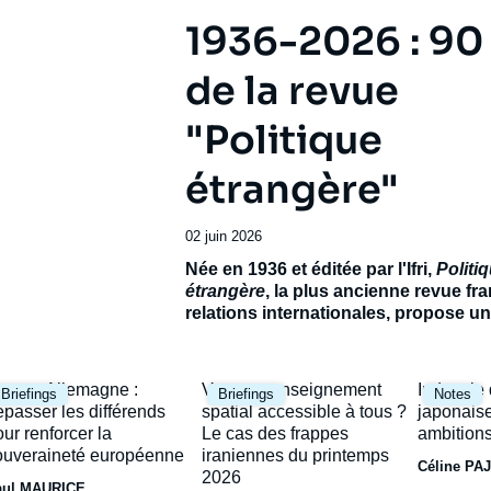
1936-2026 : 90
de la revue
"Politique
étrangère"
Date
02 juin 2026
de
Accroche
Née en 1936 et éditée par l'Ifri,
Politi
publication
étrangère
, la plus ancienne revue fr
relations internationales, propose 
exceptionnel pour célébrer son 90e
anniversaire.
Réunissant de prestigie
contributeurs français et étrangers, ce
mage
Image
Image
rance-Allemagne :
Vers un renseignement
Industrie
Briefings
Briefings
Notes
ambitionne de dresser le panorama d’
rincipale
principale
principal
épasser les différends
spatial accessible à tous ?
japonaise
incertain et de ses avenirs possibles.
our renforcer la
Le cas des frappes
ambitions
ouveraineté européenne
iraniennes du printemps
Céline PA
2026
aul MAURICE