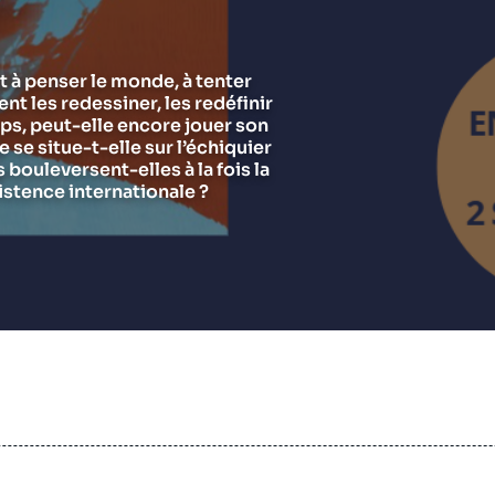
Chercheurs
Asie et Indo-Pacifique
E
G
Ramses
Europe
R
S
t à penser le monde, à tenter
ent les redessiner, les redéfinir
Politique étrangère
Russie - Eurasie
D
T
ps, peut-elle encore jouer son
Podcast
Afrique du Nord et Moyen-Orient
se situe-t-elle sur l’échiquier
bouleversent-elles à la fois la
istence internationale ?