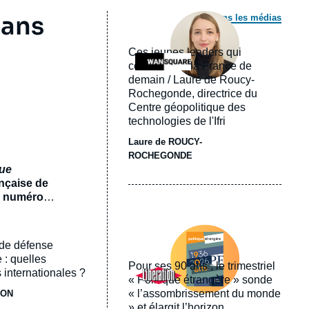
Image
 ans
Dans les médias
principale
médiatique
Ces jeunes leaders qui
Logo
construisent la France de
demain / Laure de Roucy-
Rochegonde, directrice du
Centre géopolitique des
technologies de l'Ifri
Laure de ROUCY-
ROCHEGONDE
que
ançaise de
un numéro
ux
Image
 numéro
principale
 de défense
un monde
médiatique
e
 : quelles
Pour ses 90 ans , le trimestriel
Logo
 internationales ?
« Politique étrangère » sonde
« l’assombrissement du monde
JON
» et élargit l’horizon