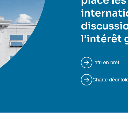
place les
internati
discussio
l’intérêt
L'Ifri en bref
Charte déontol