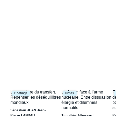
Image
la
de
couverture
une
de
la
publication
Image
Image
I
Le paradoxe du transfert.
Le Japon face à l’arme
F
Briefings
Notes
principale
principale
p
Repenser les déséquilibres
nucléaire. Entre dissuasion
d
mondiaux
élargie et dilemmes
p
normatifs
s
Sébastien JEAN
Jean-
Pierre LANDAU
Timothée Albessard
P