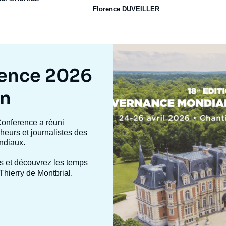
Florence DUVEILLER
Image
mis
en
rence 2026
avant
on
Conference a réuni
heurs et journalistes des
ndiaux.
s et découvrez les temps
Thierry de Montbrial.