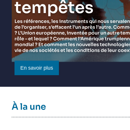
tempêtes
du Ramses 2027
Think tank : notre définition
Proche-Orient
Jeudi 17 septembre 2026 17:30
Partenariats et réseaux
Intelligence artificielle
Les références, les instruments qui nous servaien
de l’organiser, s’effacent l’un après l’autre. Comm
Nous soutenir en tant que professionnel
Guerre en Ukraine
? L’Union européenne, inventée pour un autre tem
OTAN
rôle – et lequel ? Comment l’Amérique trumpienne 
mondial ? Et comment les nouvelles technologies 
vie de nos sociétés et les conditions de leur coex
Bouton CTA
En savoir plus
Titre
À la une
bloc
à