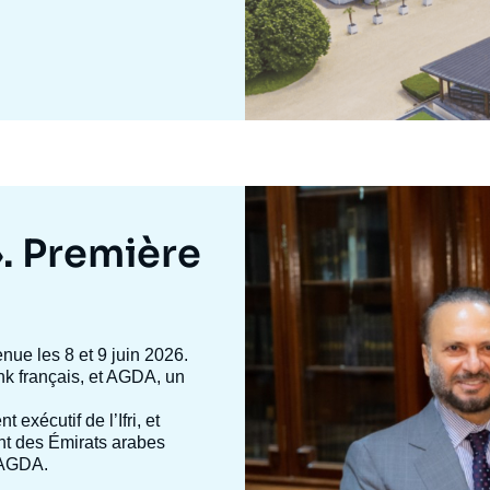
Image
mis
en
». Première
avant
enue les 8 et 9 juin 2026.
 tank français, et AGDA, un
nt exécutif de l’Ifri, et
ent des Émirats arabes
d’AGDA.