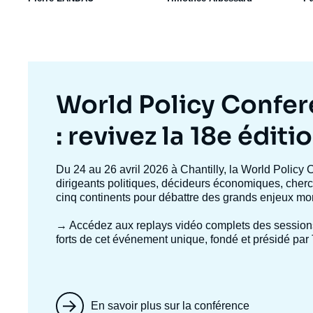
Titre
World Policy Confe
mis
: revivez la 18e éditi
en
Texte
Du 24 au 26 avril 2026 à Chantilly, la World Policy 
accroche
dirigeants politiques, décideurs économiques, cherc
avant
cinq continents pour débattre des grands enjeux mo
→ Accédez aux replays vidéo complets
des session
forts de cet événement unique, fondé et présidé par 
En savoir plus sur la conférence