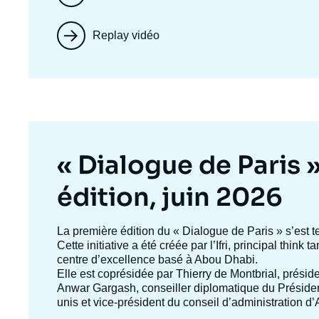
Replay vidéo
Titre
« Dialogue de Paris 
mis
édition, juin 2026
en
Texte
La première édition du
« Dialogue de Paris »
s’est t
accroche
Cette initiative a été créée par l’Ifri, principal think
avant
centre d’excellence basé à Abou Dhabi.
Elle est coprésidée par
Thierry de Montbrial
, préside
Anwar Gargash
, conseiller diplomatique du Présid
unis et vice-président du conseil d’administration 