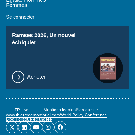
Femmes
Se connecter
Titre
Ramses 2026, Un nouvel
échiquier
Lien
Acheter
Mentions légales
Plan du site
www.thierrydemontbrial.com
World Policy Conference
Blog Politique étrangère