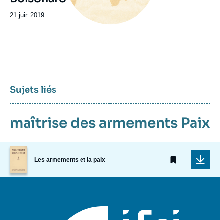
Date
21 juin 2019
de
publication
Sujets liés
maîtrise des armements
Paix
Image
de
Les armements et la paix
couverture
de
la
publication