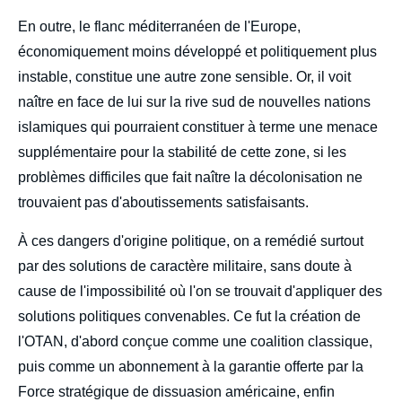
En outre, le flanc méditerranéen de l'Europe,
économiquement moins développé et politiquement plus
instable, constitue une autre zone sensible. Or, il voit
naître en face de lui sur la rive sud de nouvelles nations
islamiques qui pourraient constituer à terme une menace
Image
de
supplémentaire pour la stabilité de cette zone, si les
couverture
de
problèmes difficiles que fait naître la décolonisation ne
la
trouvaient pas d'aboutissements satisfaisants.
publication
À ces dangers d'origine politique, on a remédié surtout
par des solutions de caractère militaire, sans doute à
cause de l'impossibilité où l'on se trouvait d'appliquer des
Général André BEAUFRE, « Les armements
solutions politiques convenables. Ce fut la création de
et la paix », Politique étrangère, Articles, Ifri,
6 juin 1962.
l'OTAN, d'abord conçue comme une coalition classique,
Copier
puis comme un abonnement à la garantie offerte par la
Force stratégique de dissuasion américaine, enfin