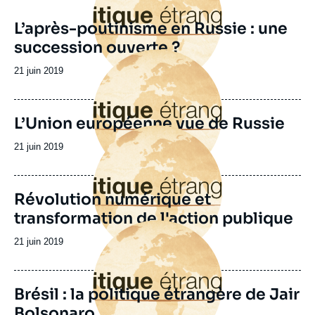
L’après-poutinisme en Russie : une
succession ouverte ?
Image
principale
Date
21 juin 2019
de
publication
L’Union européenne vue de Russie
Image
principale
Date
21 juin 2019
de
publication
Révolution numérique et
transformation de l'action publique
Image
principale
Date
21 juin 2019
de
publication
Brésil : la politique étrangère de Jair
Bolsonaro