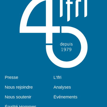
Pied
Presse
Navigation
L'Ifri
de
principale
page
Nous rejoindre
Analyses
Nous soutenir
Événements
Égalité Hommes