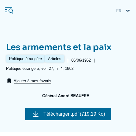
Aller
Panneau de gestion des cookies
au
contenu
principal
Les armements et la paix
Navigation
principale
Politique étrangère
Articles
|
Date
06/06/1962
|
L'Ifri
de
Références
Politique étrangère, vol. 27, n° 4, 1962
publication
Ajouter à mes favoris
Analyses
À propos de l'Ifri
Recherches fréquentes
Général André BEAUFRE
Événements
Image
L'Ifri en bref
Proche-Orient
de
Télécharger
.pdf (719.19 Ko)
couverture
de
la
publication