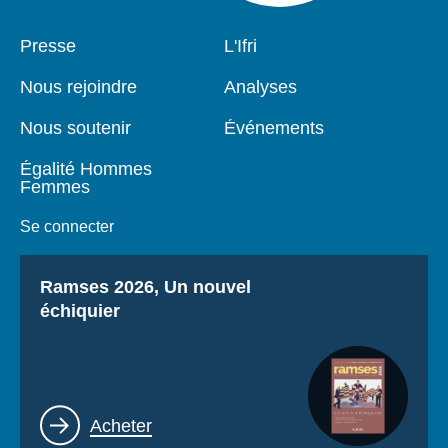
Pied
Presse
Navigation
L'Ifri
de
principale
page
Nous rejoindre
Analyses
Nous soutenir
Événements
Égalité Hommes
Femmes
Se connecter
Titre
Ramses 2026, Un nouvel
échiquier
Lien
Acheter