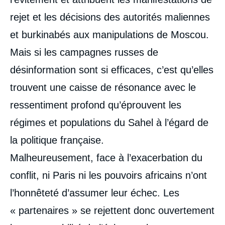
rejet et les décisions des autorités maliennes
et burkinabés aux manipulations de Moscou.
Mais si les campagnes russes de
désinformation sont si efficaces, c’est qu’elles
trouvent une caisse de résonance avec le
ressentiment profond qu’éprouvent les
régimes et populations du Sahel à l’égard de
la politique française.
Malheureusement, face à l’exacerbation du
Thierry VIRCOULON, « Après le Mali, le
conflit, ni Paris ni les pouvoirs africains n’ont
Burkina : avis de tempête pour la France au
Sahel », Articles, Ifri, 17 octobre 2022.
l’honnêteté d’assumer leur échec. Les
Copier
« partenaires » se rejettent donc ouvertement