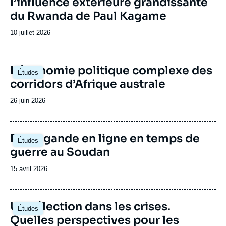
l’influence extérieure grandissante
continent. Le Centre Afrique subsaharienne
du Rwanda de Paul Kagame
accueille régulièrement des responsables
politiques de différents pays d’Afrique
Date
10 juillet 2026
subsaharienne.
de
publication
Image
L’économie politique complexe des
Études
principale
corridors d’Afrique australe
Date
26 juin 2026
de
publication
Image
Propagande en ligne en temps de
Études
principale
guerre au Soudan
Date
15 avril 2026
de
publication
Image
Une élection dans les crises.
Études
principale
Quelles perspectives pour les