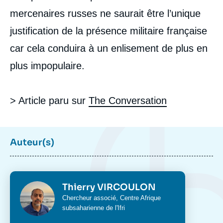
mercenaires russes ne saurait être l’unique
justification de la présence militaire française
car cela conduira à un enlisement de plus en
plus impopulaire.
> Article paru sur
The Conversation
Auteur(s)
Photo
Thierry VIRCOULON
Intitulé
Chercheur associé,
Centre Afrique
du
subsaharienne
de l'Ifri
poste