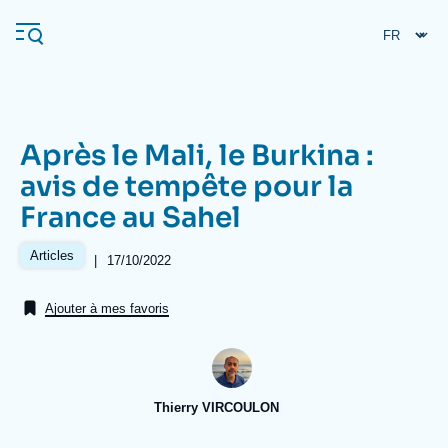
Aller
Panneau de gestion des cookies
au
contenu
principal
Après le Mali, le Burkina :
Navigation
avis de tempête pour la
principale
France au Sahel
L'Ifri
Articles
|
Date
17/10/2022
de
Analyses
publication
Ajouter à mes favoris
À propos de l'Ifri
Recherches fréquentes
Événements
L'Ifri en bref
Proche-Orient
Thierry VIRCOULON