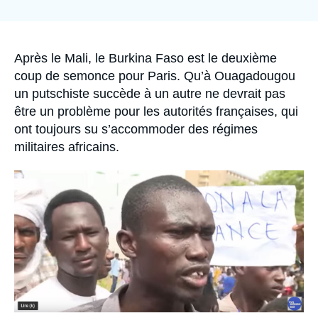
Se connecter
Nous soutenir
Accroche
Après le Mali, le Burkina Faso est le deuxième
coup de semonce pour Paris. Qu’à Ouagadougou
un putschiste succède à un autre ne devrait pas
être un problème pour les autorités françaises, qui
ont toujours su s’accommoder des régimes
militaires africains.
Image
principale