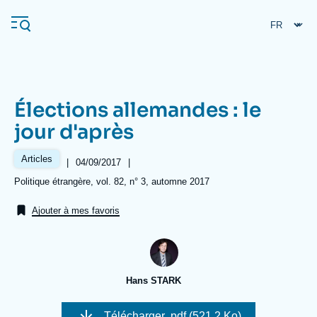
Aller
Panneau de gestion des cookies
au
contenu
principal
Élections allemandes : le
Navigation
jour d'après
principale
L'Ifri
Articles
|
Date
04/09/2017
|
de
Références
Politique étrangère, vol. 82, n° 3, automne 2017
publication
Analyses
Ajouter à mes favoris
À propos de l'Ifri
Recherches fréquentes
Événements
L'Ifri en bref
Proche-Orient
Hans STARK
Télécharger
.pdf (521.2 Ko)