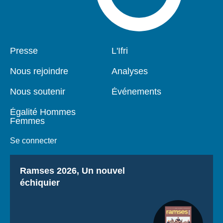
Pied
Presse
Navigation
L'Ifri
de
principale
page
Nous rejoindre
Analyses
Nous soutenir
Événements
Égalité Hommes
Femmes
Se connecter
Titre
Ramses 2026, Un nouvel
échiquier