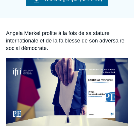
Se connecter
Nous soutenir
Accroche
Angela Merkel profite à la fois de sa stature
internationale et de la faiblesse de son adversaire
social démocrate.
Image
principale