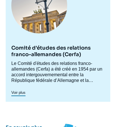
Comité d'études des relations
franco-allemandes (Cerfa)
Accroche
Le Comité d'études des relations franco-
centre
allemandes (Cerfa) a été créé en 1954 par un
accord intergouvernemental entre la
République fédérale d’Allemagne et la
France, afin de mieux faire connaître
l'Allemagne en France et analyser les
Voir plus
relations franco-allemandes y compris dans
leurs dimensions européennes et
internationales. Dans ses conférences et
séminaires, qui réunissent experts,
responsables politiques, hauts décideurs et
représentants de la société civile des deux
Image