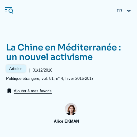
Aller
Panneau de gestion des cookies
au
contenu
principal
La Chine en Méditerranée :
Navigation
un nouvel activisme
principale
L'Ifri
Articles
|
Date
01/12/2016
|
de
Références
Politique étrangère, vol. 81, n° 4, hiver 2016-2017
publication
Analyses
Ajouter à mes favoris
À propos de l'Ifri
Recherches fréquentes
Événements
L'Ifri en bref
Proche-Orient
Alice EKMAN
Image