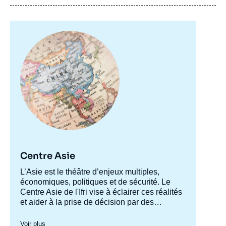
Alice EKMAN, « La Chine en Méditerranée :
un nouvel activisme », Articles, Ifri, 1
Image
décembre 2016.
principale
Copier
Centre Asie
Accroche
L’Asie est le théâtre d’enjeux multiples,
centre
économiques, politiques et de sécurité. Le
Centre Asie de l'Ifri vise à éclairer ces réalités
et aider à la prise de décision par des
recherches approfondies et le développement
Le Centre Asie structure sa recherche autour
d’une plateforme de dialogue permanent
de deux grands axes : les relations des
Voir plus