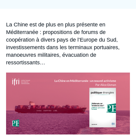
de
Se connecter
couverture
de
la
Nous soutenir
publication
Accroche
La Chine est de plus en plus présente en
Méditerranée : propositions de forums de
coopération à divers pays de l’Europe du Sud,
investissements dans les terminaux portuaires,
manoeuvres militaires, évacuation de
ressortissants…
Image
principale