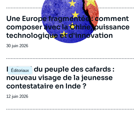
de
publication
Une Europe fragmentée : comment
composer avec la Chine, puissance
technologique et d'innovation
Date
30 juin 2026
de
publication
Image
Le Parti du peuple des cafards :
Éditoriaux
principale
nouveau visage de la jeunesse
contestataire en Inde ?
Date
12 juin 2026
de
publication