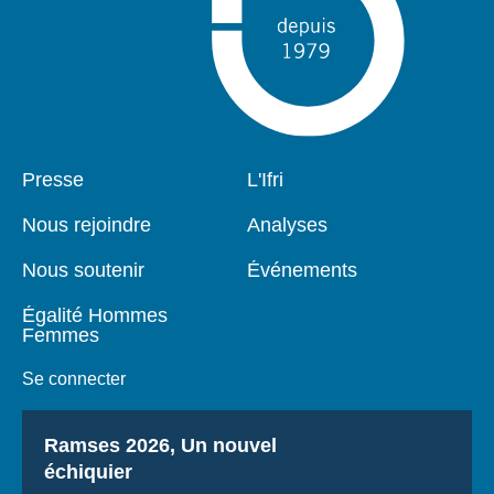
Pied
Presse
Navigation
L'Ifri
de
principale
page
Nous rejoindre
Analyses
Nous soutenir
Événements
Égalité Hommes
Femmes
Se connecter
Titre
Ramses 2026, Un nouvel
échiquier