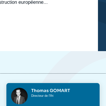
struction européenne...
Photo
Thomas GOMART
Intitulé
Directeur de l'Ifri
du
poste