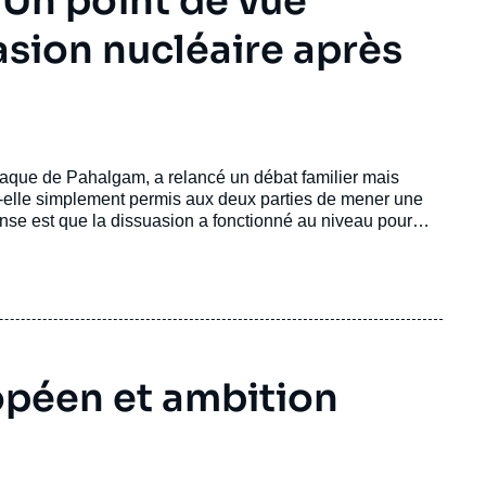
 Un point de vue
asion nucléaire après
taque de Pahalgam, a relancé un débat familier mais
-t-elle simplement permis aux deux parties de mener une
onse est que la dissuasion a fonctionné au niveau pour
sée ainsi qu’une escalade verticale incontrôlée, tout en
he, elle n’a pas empêché l’Inde de chercher à se ménager
dre par des moyens conventionnels afin de rétablir la
opéen et ambition