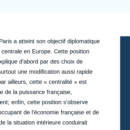
Ramses
Europe
R
S
Politique étrangère
Russie - Eurasie
D
T
Podcast
Afrique du Nord et Moyen-Orient
ris a atteint son objectif diplomatique
 centrale en Europe. Cette position
explique d’abord par des choix de
surtout une modification aussi rapide
 ailleurs, cette « centralité » est
ve de la puissance française,
t; enfin, cette position s’observe
éoccupant de l’économie française et de
 la situation intérieure conduirait