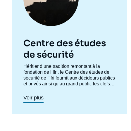
Centre des études
de sécurité
Accroche
Héritier d’une tradition remontant à la
centre
fondation de l’Ifri, le Centre des études de
sécurité de l'Ifri fournit aux décideurs publics
et privés ainsi qu’au grand public les clefs
de compréhension des rapports de force et
des modes de conflictualité contemporains
Voir plus
et à venir. Par son positionnement à la
jointure du politique et de l’opérationnel, la
crédibilité de son équipe civilo-militaire et la
Imag
diffusion large de ses publications en
de
français et en anglais, le Centre des études
couv
de sécurité constitue dans le paysage
de