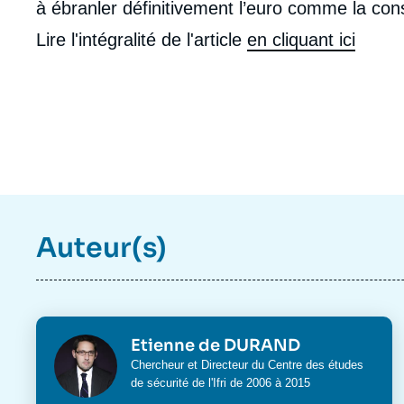
à ébranler définitivement l’euro comme la con
Lire l'intégralité de l'article
en cliquant ici
Auteur(s)
Photo
Etienne de DURAND
Intitulé
Chercheur et Directeur du Centre des études
du
de sécurité de l'Ifri de 2006 à 2015
poste