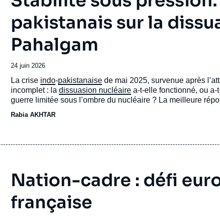
Stabilité sous pression.
pakistanais sur la dissu
Pahalgam
Date
24 juin 2026
de
Accroche
La crise
indo
-
pakistanaise
de mai 2025, survenue après l’at
publication
incomplet : la
dissuasion nucléaire
a-t-elle fonctionné, ou a
guerre limitée sous l’ombre du nucléaire ? La meilleure rép
lequel elle a été conçue. Elle a empêché une guerre générali
Rabia AKHTAR
maintenant les armes nucléaires à l’arrière-plan. En revanc
un espace d’action conventionnelle, ni le Pakistan de répon
crédibilité de sa dissuasion.
Nation-cadre : défi eur
française