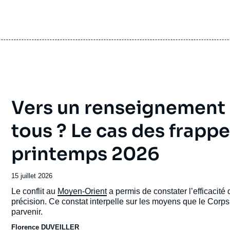
2012.
cation
Copier
Vers un renseignement s
tous ? Le cas des frapp
printemps 2026
Date
15 juillet 2026
de
Accroche
Le conflit au
Moyen-Orient
a permis de constater l’efficacité
publication
précision. Ce constat interpelle sur les moyens que le Corp
parvenir.
Florence DUVEILLER