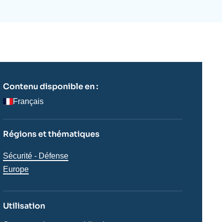
ecrutement
écurité - Défense
ocuments de référence
echnologie
Contenu disponible en :
Français
Régions et thématiques
Thématiques
Sécurité - Défense
analyses
Régions
Europe
Utilisation