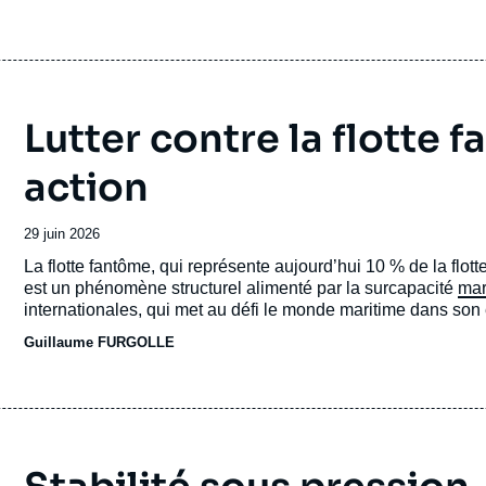
Lutter contre la flotte 
action
Date
29 juin 2026
de
Accroche
La flotte fantôme, qui représente aujourd’hui 10 % de la flo
publication
est un phénomène structurel alimenté par la surcapacité
mar
internationales, qui met au défi le monde maritime dans so
Guillaume FURGOLLE