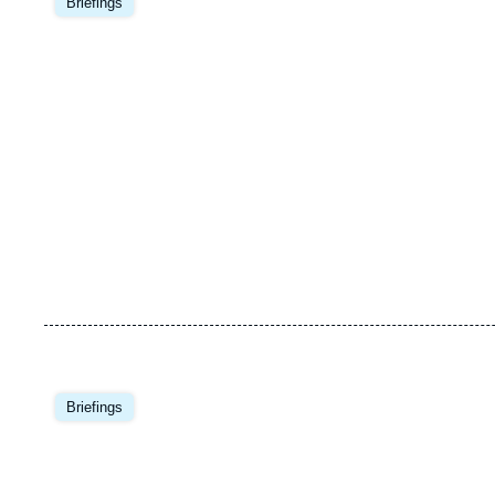
principale
Briefings
Image
principale
Briefings