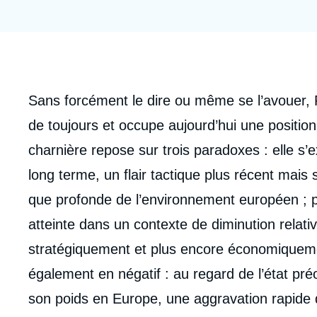
Jeudi 17 septembre 2026 17:30
Partenariats et réseaux
Intelligence artificielle
Nous soutenir en tant que professionnel
Guerre en Ukraine
OTAN
Corps
Sans forcément le dire ou même se l’avouer, Pa
analyses
de toujours et occupe aujourd’hui une position
charnière repose sur trois paradoxes : elle s’
long terme, un flair tactique plus récent mais 
que profonde de l’environnement européen ; par
atteinte dans un contexte de diminution relati
stratégiquement et plus encore économiquemen
également en négatif : au regard de l’état pr
son poids en Europe, une aggravation rapide de