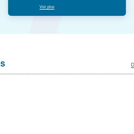
Voir plus
és
D