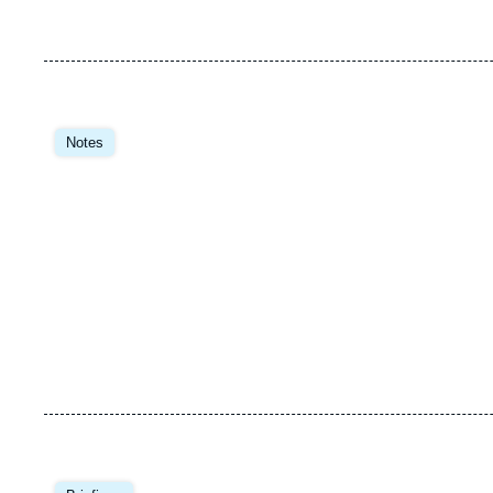
Image
principale
Notes
Image