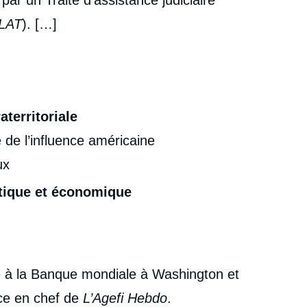
ar un Traité d’assistance judiciaire
MLAT
). […]
aterritoriale
e de l’influence américaine
ux
tique et économique
e à la Banque mondiale à Washington et
ice en chef de
L’Agefi Hebdo
.