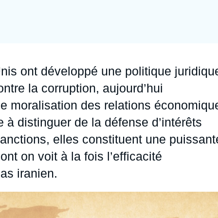
Ramses
Europe
R
S
Politique étrangère
Russie - Eurasie
D
T
Podcast
Afrique du Nord et Moyen-Orient
nis ont développé une politique juridiqu
ontre la corruption, aujourd’hui
de moralisation des relations économiqu
e à distinguer de la défense d’intérêts
nctions, elles constituent une puissant
 on voit à la fois l’efficacité
cas iranien.