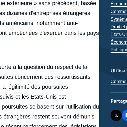
ique extérieure » sans précédent, basée
Thémat
Économ
analyse
Commerc
Des dizaines d’entreprises étrangères
Système
tifs américains, notamment anti-
Droit et 
sont empêchées d’exercer dans les pays
Région
États-U
Économi
Politiqu
heurte à la question du respect de la
Utilisa
suites concernent des ressortissants
Comment 
la légitimité des poursuites
suivis et les États-Unis est
Partag
oursuites se basent sur l’utilisation du
e
es étrangères restent souvent démunis
Marion LEBLANC-WOHRER, « Le droit, arme
erture
Le récent renforcement des législations
économique et géopolitique des États-Unis »,