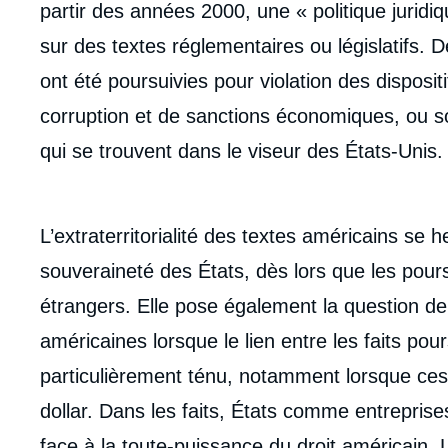
partir des années 2000, une « politique jurid
sur des textes réglementaires ou législatifs. 
ont été poursuivies pour violation des disposi
corruption et de sanctions économiques, ou 
qui se trouvent dans le viseur des États-Unis.
L’extraterritorialité des textes américains se 
souveraineté des États, dès lors que les pour
étrangers. Elle pose également la question de 
américaines lorsque le lien entre les faits pour
particulièrement ténu, notamment lorsque ces p
Imag
dollar. Dans les faits, États comme entrepris
de
couv
face à la toute-puissance du droit américain. 