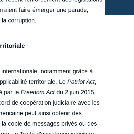
Politique étrangère, Articles, Ifri, 22 décembre 2019.
urraient faire émerger une parade,
cation
Copier
la corruption.
ritoriale
e internationale, notamment grâce à
plicabilité territoriale. Le
Patriot Act
,
é par le
Freedom Act
du 2 juin 2015,
cord de coopération judiciaire avec les
méricaine peut ainsi obtenir des
l, la copie de messages privés ou des