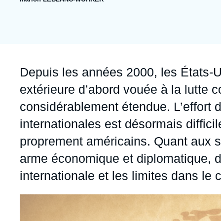
publication
Jeudi 17 septembre 2026 17:30
Partenariats et réseaux
Intelligence artificielle
Nous soutenir en tant que professionnel
Guerre en Ukraine
OTAN
Accroche
Depuis les années 2000, les États-U
extérieure d’abord vouée à la lutte c
considérablement étendue. L’effort 
internationales est désormais difficil
proprement américains. Quant aux sa
arme économique et diplomatique, dont
internationale et les limites dans le 
Image
principale