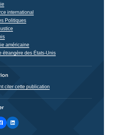
iques
ie
s
e international
s Politiques
justice
s
nis
e américaine
e étrangère des États-Unis
tion
citer cette publication
er