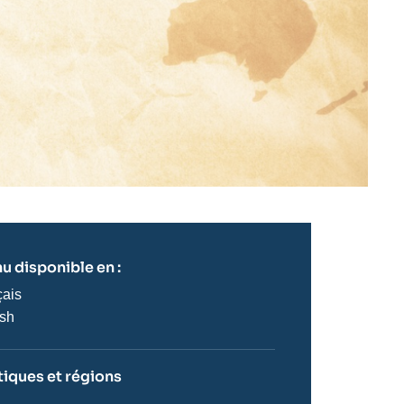
u disponible en :
çais
ish
iques et régions