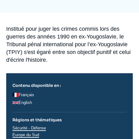
Se connecter
de
couverture
de
Nous soutenir
la
publication
Accroche
Institué pour juger les crimes commis lors des
guerres des années 1990 en ex-Yougoslavie, le
Tribunal pénal international pour l’ex-Yougoslavie
(TPIY) s'est égaré entre son objectif punitif et celui
d'écrire l'histoire.
Contenu disponible en :
Français
English
Régions et thématiques
Thématiques
Sécurité - Défense
analyses
Europe du Sud