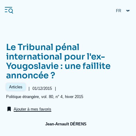
Aller
Panneau de gestion des cookies
au
contenu
principal
Le Tribunal pénal
Navigation
international pour l'ex-
principale
Yougoslavie : une faillite
L'Ifri
annoncée ?
Analyses
Articles
|
Date
01/12/2015
|
de
À propos de l'Ifri
Recherches fréquentes
Références
Politique étrangère, vol. 80, n° 4, hiver 2015
publication
Événements
L'Ifri en bref
Proche-Orient
Ajouter à mes favoris
Jean-Arnault DÉRENS
Image