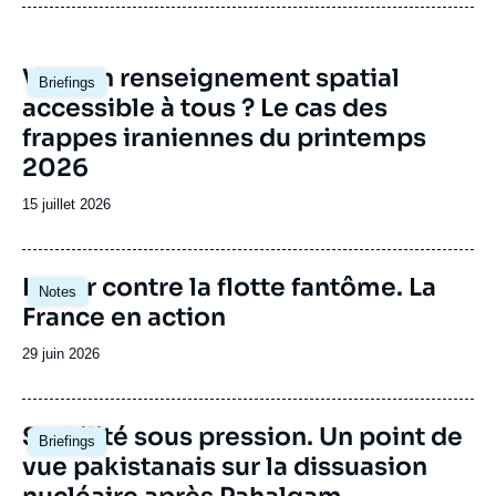
débat de défense national et international.
Image
Vers un renseignement spatial
Briefings
principale
accessible à tous ? Le cas des
frappes iraniennes du printemps
2026
Date
15 juillet 2026
de
publication
Image
Lutter contre la flotte fantôme. La
Notes
principale
France en action
Date
29 juin 2026
de
publication
Image
Stabilité sous pression. Un point de
Briefings
principale
vue pakistanais sur la dissuasion