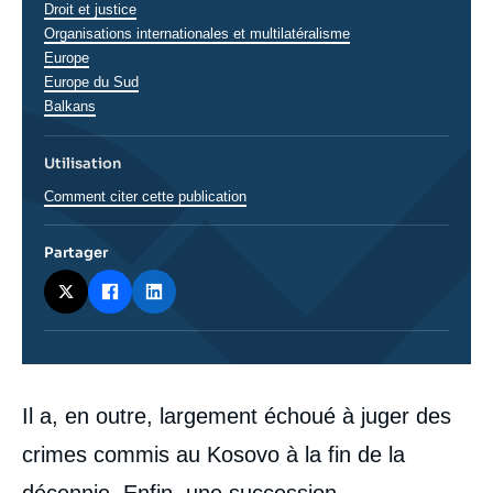
Droit et justice
Organisations internationales et multilatéralisme
Régions
Europe
Europe du Sud
Balkans
Utilisation
Comment citer cette publication
Partager
Corps
Il a, en outre, largement échoué à juger des
analyses
crimes commis au Kosovo à la fin de la