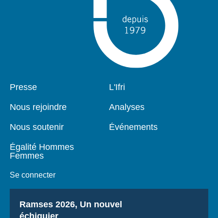
Pied
Presse
Navigation
L'Ifri
de
principale
page
Nous rejoindre
Analyses
Nous soutenir
Événements
Égalité Hommes
Femmes
Se connecter
Titre
Ramses 2026, Un nouvel
échiquier