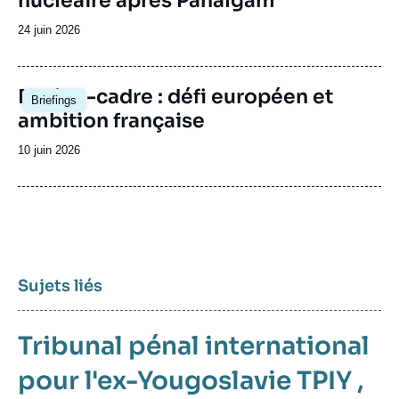
nucléaire après Pahalgam
Date
24 juin 2026
de
publication
Image
Nation-cadre : défi européen et
Briefings
principale
ambition française
Date
10 juin 2026
de
publication
Sujets liés
Tribunal pénal international
pour l'ex-Yougoslavie TPIY
,