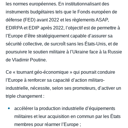
les normes européennes. En institutionnalisant des
instruments budgétaires tels que le Fonds européen de
Image
défense (FED) avant 2022 et les règlements ASAP,
de
couverture
EDIRPA et EDIP après 2022, l’objectif est de permettre à
de
la
l’Europe d’être stratégiquement capable d’assurer sa
publication
sécurité collective, de surcroît sans les États-Unis, et de
poursuivre le soutien militaire à l’Ukraine face à la Russie
de Vladimir Poutine.
Samuel B. H. FAURE, « Financer le
réarmement de l’Europe FED, EDIP, SAFE :
Ce «
tournant géo-économique » qui pourrait conduire
les instruments budgétaires de l’Union
l’Europe à renforcer sa capacité d’action militaro-
européenne », Briefings, Ifri, 19 février
2026.
industrielle, nécessite, selon ses promoteurs, d’activer un
Copier
triple changement :
accélérer la production industrielle d’équipements
militaires et leur acquisition en commun par les États
membres pour réarmer l’Europe ;