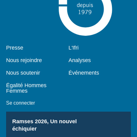
Pied
Presse
Navigation
L'Ifri
de
principale
page
Nous rejoindre
Analyses
Nous soutenir
Événements
Égalité Hommes
Femmes
Se connecter
Titre
Ramses 2026, Un nouvel
échiquier