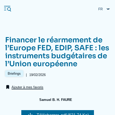
Aller
Panneau de gestion des cookies
au
contenu
principal
Financer le réarmement de
Navigation
l’Europe FED, EDIP, SAFE : les
principale
instruments budgétaires de
L'Ifri
l’Union européenne
Analyses
Briefings
|
Date
19/02/2026
de
À propos de l'Ifri
Recherches fréquentes
publication
Ajouter à mes favoris
Événements
L'Ifri en bref
Proche-Orient
Samuel B. H. FAURE
Image
de