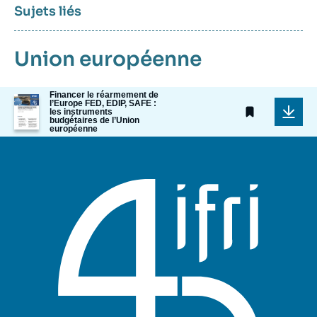
Sujets liés
Union européenne
Financer le réarmement de
Image
l’Europe FED, EDIP, SAFE :
de
les instruments
budgétaires de l’Union
couverture
européenne
de
la
publication