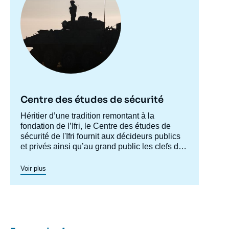
Centre des études de sécurité
Accroche
Héritier d’une tradition remontant à la
centre
fondation de l’Ifri, le Centre des études de
sécurité de l'Ifri fournit aux décideurs publics
et privés ainsi qu’au grand public les clefs de
compréhension des rapports de force et des
modes de conflictualité contemporains et à
Voir plus
venir. Par son positionnement à la jointure du
politique et de l’opérationnel, la crédibilité de
son équipe civilo-militaire et la diffusion large
de ses publications en français et en anglais,
le Centre des études de sécurité constitue
dans le paysage français des
think tanks
un