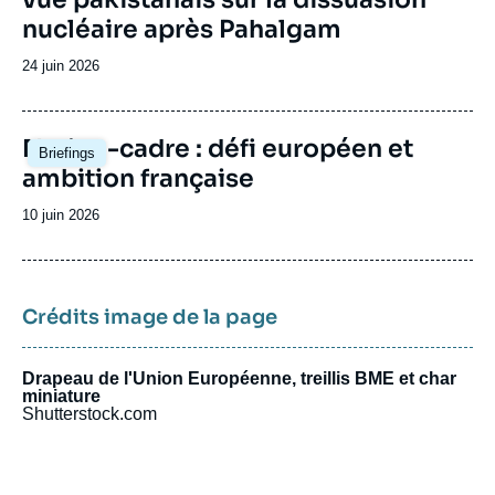
nucléaire après Pahalgam
Date
24 juin 2026
de
publication
Image
Nation-cadre : défi européen et
Briefings
principale
ambition française
Date
10 juin 2026
de
publication
Crédits image de la page
Drapeau de l'Union Européenne, treillis BME et char
miniature
Shutterstock.com