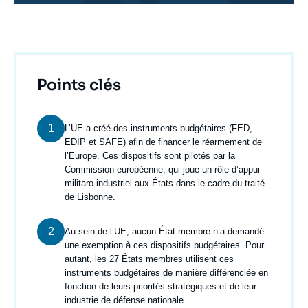
Titre
Points clés
1
Texte
L’UE a créé des instruments budgétaires (FED,
courant
EDIP et SAFE) afin de financer le réarmement de
l’Europe. Ces dispositifs sont pilotés par la
Commission européenne, qui joue un rôle d’appui
militaro-industriel aux États dans le cadre du traité
de Lisbonne.
2
Texte
Au sein de l’UE, aucun État membre n’a demandé
courant
une exemption à ces dispositifs budgétaires. Pour
autant, les 27 États membres utilisent ces
instruments budgétaires de manière différenciée en
fonction de leurs priorités stratégiques et de leur
industrie de défense nationale.