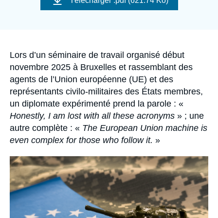
Télécharger
.pdf (621.74 Ko)
Se connecter
couverture
de
la
publication
Nous soutenir
Accroche
Lors d’un séminaire de travail organisé début
novembre 2025 à Bruxelles et rassemblant des
agents de l’Union européenne (UE) et des
représentants civilo-militaires des États membres,
un diplomate expérimenté prend la parole : «
Honestly, I am lost with all these acronyms
» ; une
autre complète : «
The European Union machine is
even complex for those who follow it.
»
Image
principale