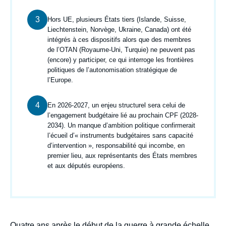
3
Texte
Hors UE, plusieurs États tiers (Islande, Suisse,
courant
Liechtenstein, Norvège, Ukraine, Canada) ont été
intégrés à ces dispositifs alors que des membres
de l’OTAN (Royaume-Uni, Turquie) ne peuvent pas
(encore) y participer, ce qui interroge les frontières
politiques de l’autonomisation stratégique de
l’Europe.
4
Texte
En 2026-2027, un enjeu structurel sera celui de
courant
l’engagement budgétaire lié au prochain CPF (2028-
2034). Un manque d’ambition politique confirmerait
l’écueil d’« instruments budgétaires sans capacité
d’intervention », responsabilité qui incombe, en
premier lieu, aux représentants des États membres
et aux députés européens.
body
Quatre ans après le début de la guerre à grande échelle