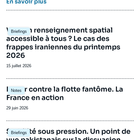
En savoir plus
pôle unique de recherche et d’influence sur le
débat de défense national et international.
Image
Vers un renseignement spatial
Briefings
principale
accessible à tous ? Le cas des
frappes iraniennes du printemps
2026
Date
15 juillet 2026
de
publication
Image
Lutter contre la flotte fantôme. La
Notes
principale
France en action
Date
29 juin 2026
de
publication
Image
Stabilité sous pression. Un point de
Briefings
principale
vue pakistanais sur la dissuasion