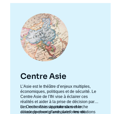
Image
principale
Centre Asie
Accroche
L’Asie est le théâtre d’enjeux multiples,
centre
économiques, politiques et de sécurité. Le
Centre Asie de l'Ifri vise à éclairer ces
réalités et aider à la prise de décision par
des recherches approfondies et le
Le Centre Asie structure sa recherche
développement d’une plateforme de
autour de deux grands axes : les relations