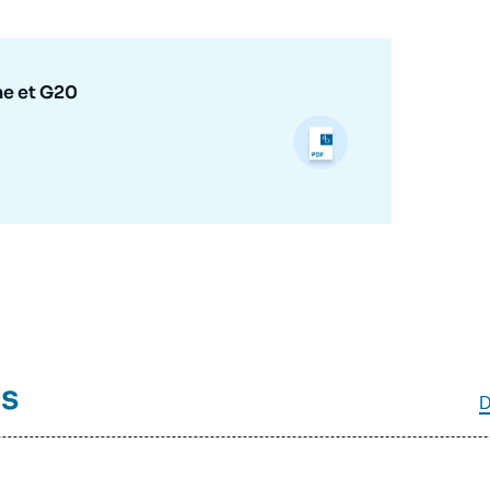
puissances, entre Ukraine et G20 », Articles, Ifri, 7 juin
2023.
Copier
ne et G20
és
D