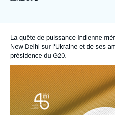
publication
Jeudi 17 septembre 2026 17:30
Partenariats et réseaux
Intelligence artificielle
Nous soutenir en tant que professionnel
Guerre en Ukraine
OTAN
Accroche
La quête de puissance indienne méri
New Delhi sur l'Ukraine et de ses am
présidence du G20.
Image
principale