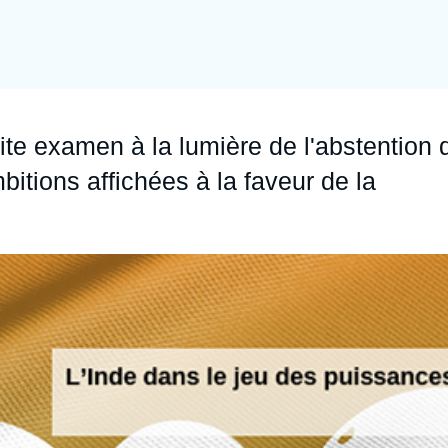
Ramses
Europe
R
S
Politique étrangère
Russie - Eurasie
D
T
Podcast
Afrique du Nord et Moyen-Orient
te examen à la lumière de l'abstention 
bitions affichées à la faveur de la