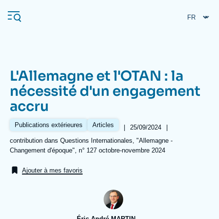
Aller
Panneau de gestion des cookies
au
contenu
principal
L'Allemagne et l'OTAN : la
Navigation
nécessité d'un engagement
principale
accru
L'Ifri
Publications extérieures
Articles
|
Date
25/09/2024
|
de
Analyses
Références
contribution dans Questions Internationales, "Allemagne -
publication
Changement d'époque", n° 127 octobre-novembre 2024
À propos de l'Ifri
Recherches fréquentes
Ajouter à mes favoris
Événements
L'Ifri en bref
Proche-Orient
Éric-André MARTIN