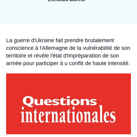
Se connecter
Image
de
Nous soutenir
couverture
de
la
publication
Accroche
La guerre d'Ukraine fait prendre brutalement
conscience à l'Allemagne de la vulnérabilité de son
territoire et révèle l'état d'impréparation de son
armée pour participer à u conflit de haute intensité.
Image
principale