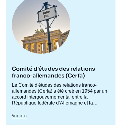
principale
Comité d'études des relations
franco-allemandes (Cerfa)
Accroche
Le Comité d'études des relations franco-
centre
allemandes (Cerfa) a été créé en 1954 par un
accord intergouvernemental entre la
République fédérale d’Allemagne et la
France, afin de mieux faire connaître
l'Allemagne en France et analyser les
Voir plus
relations franco-allemandes y compris dans
leurs dimensions européennes et
internationales. Dans ses conférences et