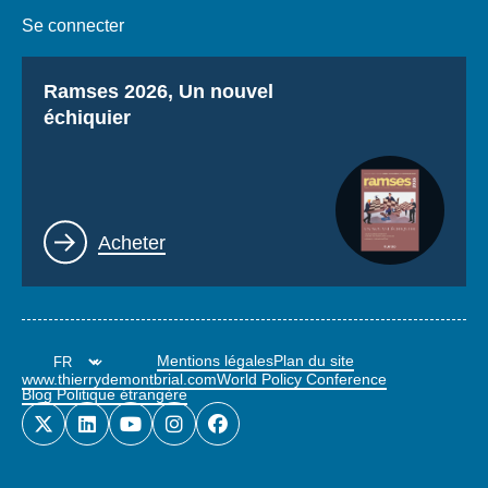
Se connecter
Titre
Ramses 2026, Un nouvel
échiquier
Lien
Acheter
Mentions légales
Plan du site
www.thierrydemontbrial.com
World Policy Conference
Blog Politique étrangère