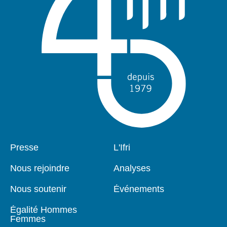
Pied
Presse
Navigation
L'Ifri
de
principale
page
Nous rejoindre
Analyses
Nous soutenir
Événements
Égalité Hommes
Femmes