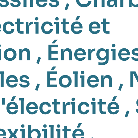
ctricité et
ion
,
Énergie
les
,
Éolien
,
'électricité
,
exibilité
,