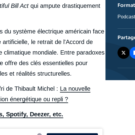
ou
Forma
ful Bill Act
qui ampute drastiquement
émissio
Catégor
Podcas
journali
tés du système électrique américain face
Partag
artificielle, le retrait de l'Accord de
e climatique mondiale. Entre paradoxes
 offre des clés essentielles pour
s et réalités structurelles.
Ifri de Thibault Michel :
La nouvelle
ion énergétique ou repli ?
, Spotify, Deezer, etc.