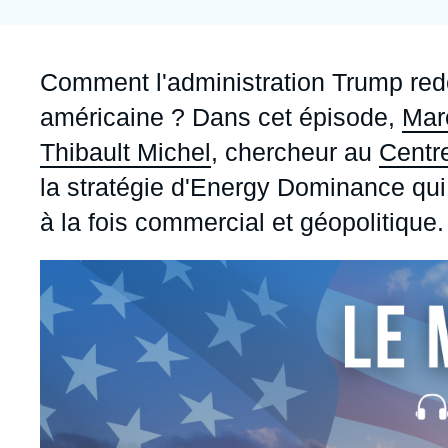
Jeudi 17 septembre 2026 17:30
Partenariats et réseaux
Intelligence artificielle
Nous soutenir en tant que professionnel
Guerre en Ukraine
Accroche
Comment l'administration Trump redes
OTAN
américaine ? Dans cet épisode,
Mar
Thibault Michel
, chercheur au
Centre
la stratégie d'
Energy Dominance
qui
à la fois commercial et géopolitique.
Image
principale
médiatique