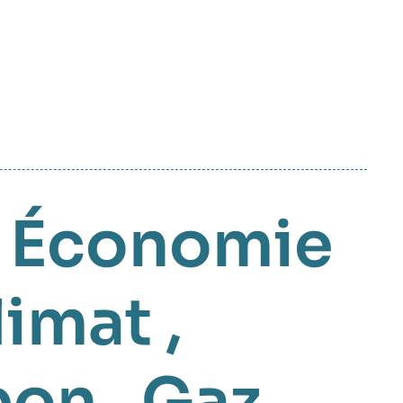
,
Économie
limat
,
bon
,
Gaz
,