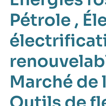
Pétrole
,
Éle
électrificat
renouvelab
Marché de l
Outils de fl