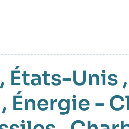
,
États-Unis
,
Énergie - C
ssiles
,
Char