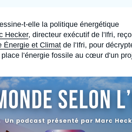
Ramses
Europe
R
S
Politique étrangère
Russie - Eurasie
D
T
sine-t-elle la politique énergétique
Podcast
Afrique du Nord et Moyen-Orient
c Hecker
, directeur exécutif de l'Ifri, reço
 Énergie et Climat
de l'Ifri, pour décrypt
 place l'énergie fossile au cœur d'un pro