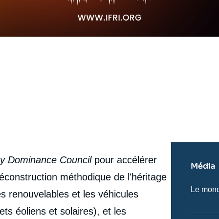
gy Dominance Council
pour accélérer
Média
 déconstruction méthodique de l'héritage
Nom
Le monde
s renouvelables et les véhicules
du
journal,
ts éoliens et solaires), et les
revue