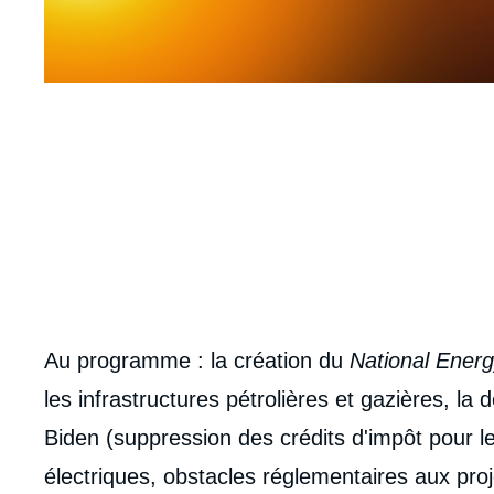
URL
de
Spotify
body
Au programme : la création du
National Ener
les infrastructures pétrolières et gazières, la
Biden (suppression des crédits d'impôt pour le
électriques, obstacles réglementaires aux proje