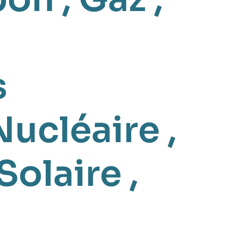
s
Nucléaire
,
Solaire
,