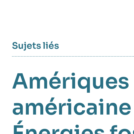
Sujets liés
Amériques
américaine
Énergies fo