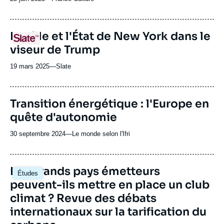
du
journal,
revue
URL
La ville et l'État de New York dans le
Logo
ou
de
viseur de Trump
Spotify
émission
19 mars 2025
—
Nom
Slate
du
journal,
revue
URL
Transition énergétique : l'Europe en
ou
de
quête d'autonomie
Spotify
émission
30 septembre 2024
—
Nom
Le monde selon l'Ifri
du
journal,
revue
Image
Les grands pays émetteurs
Études
ou
principale
peuvent-ils mettre en place un club
émission
climat ? Revue des débats
internationaux sur la tarification du