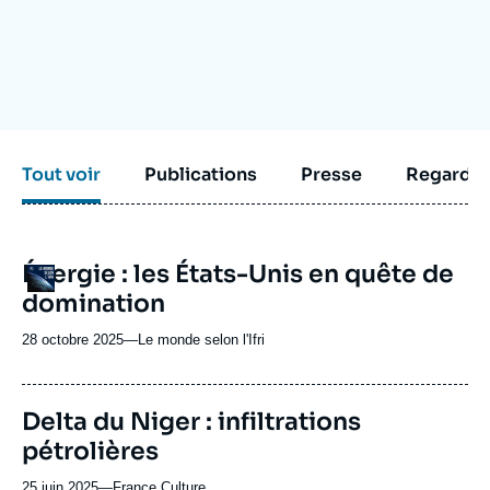
Se connecter
Nous soutenir
Tout voir
Publications
Presse
Regarder
URL
Énergie : les États-Unis en quête de
Logo
de
domination
Spotify
28 octobre 2025
—
Nom
Le monde selon l'Ifri
du
journal,
revue
Delta du Niger : infiltrations
ou
pétrolières
émission
25 juin 2025
—
Nom
France Culture