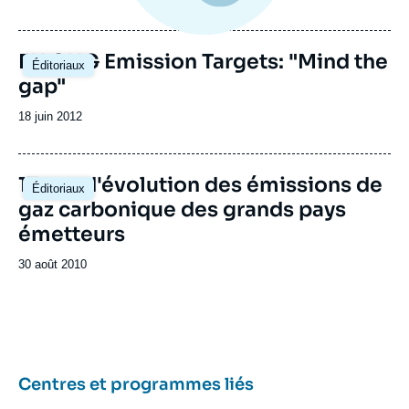
de
publication
EU GHG Emission Targets: "Mind the
Éditoriaux
gap"
Date
18 juin 2012
de
publication
17 ans d'évolution des émissions de
Éditoriaux
gaz carbonique des grands pays
émetteurs
Date
30 août 2010
de
publication
Centres et programmes liés