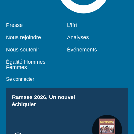
Pied
Presse
Navigation
L'Ifri
de
principale
page
Nous rejoindre
Analyses
Nous soutenir
Événements
Égalité Hommes
Femmes
Se connecter
Titre
Ramses 2026, Un nouvel
échiquier