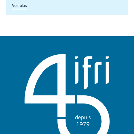
chaînes de valeur, et d'acceptabilité. Spécialisé dans l’étude
Voir plus
des politiques européennes de l’énergie et du climat, et des
marchés de l’énergie en Europe et dans le monde, ses travaux
portent aussi sur les stratégies énergétiques et climatiques des
grandes puissances comme les Etats-Unis, la Chine ou l’Inde.
Il offre une expertise reconnue, enrichie de collaborations
internationales et d'événements à Paris et à Bruxelles,
notamment.