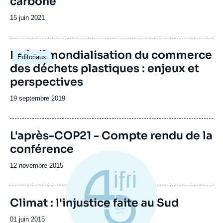
carbone
Date
15 juin 2021
de
publication
Image
La (dé)mondialisation du commerce
Éditoriaux
principale
des déchets plastiques : enjeux et
perspectives
Date
19 septembre 2019
de
publication
L'après-COP21 - Compte rendu de la
conférence
Date
12 novembre 2015
de
publication
Climat : l'injustice faite au Sud
Date
01 juin 2015