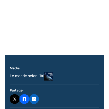
URL
de
Spotify
Média
Logo
Nom
Le monde selon l'Ifri
du
journal,
revue
Partager
ou
émission