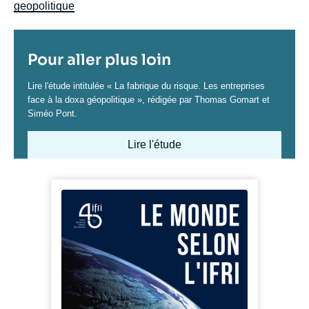
geopolitique
Titre
Pour aller plus loin
Contenu
Lire l'étude intitulée « La fabrique du risque. Les entreprises
face à la doxa géopolitique », rédigée par Thomas Gomart et
Siméo Pont.
Lire l'étude
Image
Iframe