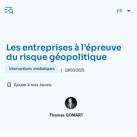
Aller
Panneau de gestion des cookies
au
contenu
principal
Les entreprises à l’épreuve
Navigation
du risque géopolitique
principale
L'Ifri
Interventions médiatiques
|
19/03/2025
Ajouter à mes favoris
Analyses
À propos de l'Ifri
Recherches fréquentes
Événements
L'Ifri en bref
Proche-Orient
Thomas GOMART