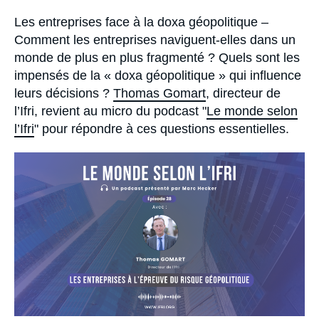
Se connecter
Accroche
Les entreprises face à la doxa géopolitique –
Comment les entreprises naviguent-elles dans un
Nous soutenir
monde de plus en plus fragmenté ? Quels sont les
impensés de la « doxa géopolitique » qui influence
leurs décisions ?
Thomas Gomart
, directeur de
l’Ifri, revient au micro du podcast "
Le monde selon
l’Ifri
" pour répondre à ces questions essentielles.
Image
principale
médiatique