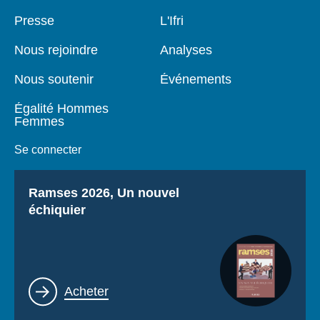
Pied
Presse
Navigation
L'Ifri
de
principale
page
Nous rejoindre
Analyses
Nous soutenir
Événements
Égalité Hommes
Femmes
Se connecter
Titre
Ramses 2026, Un nouvel
échiquier
Lien
Acheter