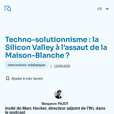
Aller
Panneau de gestion des cookies
au
contenu
principal
Techno-solutionnisme : la
Navigation
Silicon Valley à l’assaut de la
principale
Maison-Blanche ?
L'Ifri
Interventions médiatiques
|
12/05/2025
Analyses
Ajouter à mes favoris
À propos de l'Ifri
Recherches fréquentes
Événements
L'Ifri en bref
Proche-Orient
Benjamin PAJOT
invité de Marc Hecker, directeur adjoint de l'Ifri, dans
le podcast