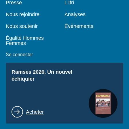
Pied
Presse
Navigation
L'Ifri
de
principale
page
Nous rejoindre
Analyses
Nous soutenir
Événements
Égalité Hommes
Femmes
Se connecter
Titre
Ramses 2026, Un nouvel
échiquier
Lien
Acheter