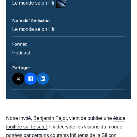
Nom
Le monde selon l'Ifri
du
journal,
revue
Nom de l'émission
ou
émission
Nom
Le monde selon l'Ifri
de
l'émission
Format
Catégorie
Podcast
journalistique
Partager
body
Notre invité,
Benjamin Pajot
, vient de publier une
étude
fouillée sur le sujet
. Il y décrypte les visions du monde
portées par certains courants influents de la Silicon