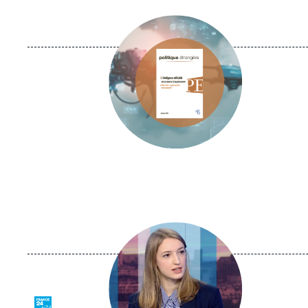
Image
principale
Image
principale
médiatique
Logo