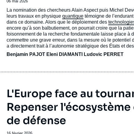
Date
06 mai 2026
de
Accroche
La nomination des chercheurs Alain Aspect puis Michel Dev
publication
leurs travaux en physique
quantique
témoigne de l’endurant
dans ce domaine. Alors que le déploiement des
technologie
encore qu’à son balbutiement, on pourrait croire que la patien
foisonnement de la recherche fondamentale laisse place à de
commettre une grave erreur, dans la mesure où le potentiel 
a directement trait à l’autonomie stratégique des États et de
Benjamin PAJOT
Eleni DIAMANTI Ludovic PERRET
L'Europe face au tourna
Repenser l'écosystème 
de défense
Date
16 février 2026