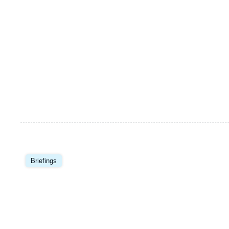
Image
principale
Briefings