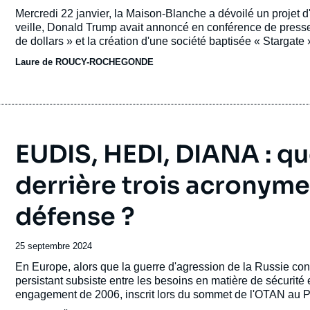
du
Accroche
Mercredi 22 janvier, la Maison-Blanche a dévoilé un projet d'i
journal,
veille, Donald Trump avait annoncé en conférence de presse 
revue
de dollars » et la création d'une société baptisée « Stargate »
ou
centers » dédiées à l'IA aux États-Unis.
Laure de ROUCY-ROCHEGONDE
émission
EUDIS, HEDI, DIANA : qu
derrière trois acronyme
défense ?
Date
25 septembre 2024
de
Accroche
En Europe, alors que la guerre d'agression de la Russie con
publication
persistant subsiste entre les besoins en matière de sécurit
engagement de 2006, inscrit lors du sommet de l'OTAN au P
traité de l'Atlantique Nord (OTAN) doivent consacrer au moins 