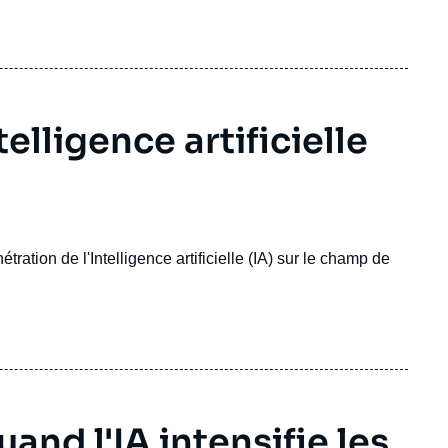
ainsi que la recherche et le développement. En 2024,
ectif, bien qu'il s'agisse d'une amélioration notable par
s (US), qui consacrent 3,38 % de leur PIB à la défense,
 défense des membres de l'OTAN.
telligence artificielle
ation de l'Intelligence artificielle (IA) sur le champ de
and l'IA intensifie les