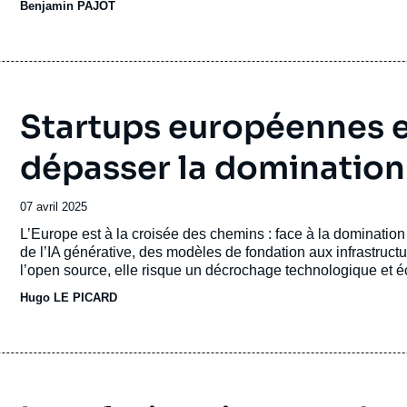
Benjamin PAJOT
émission
Startups européennes et
dépasser la domination
Date
07 avril 2025
de
Accroche
L’Europe est à la croisée des chemins : face à la domination
publication
de l’IA générative, des modèles de fondation aux infrastructu
l’open source, elle risque un décrochage technologique et 
aussi représenter une opportunité de transformation économi
Hugo LE PICARD
fois le PIB français. Mais pour en faire un moteur de renouv
d’indépendance technologique totale et construire un écosys
tout en renforçant ses propres capacités d’innovation.