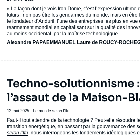
de
Accroche
« La façon dont je vois Iron Dome, c’est l’expression ultime 
publication
futurs : non pas être les gendarmes du monde, mais en être
le fondateur d’Anduril, l’une des entreprises les plus en vue d
réarmement mondial en capitalisant sur la qualité des inno
au moins occidental, par la maîtrise technologique.
Alexandre PAPAEMMANUEL
Laure de ROUCY-ROCHE
Techno-solutionnisme : l
l’assaut de la Maison-B
12 mai 2025
—
Nom
Le monde selon l'Ifri
du
Accroche
Faut-il tout attendre de la technologie ? Peut-elle résoudre
journal,
transition énergétique, en passant par la gouvernance des 
revue
selon l’Ifri
, nous interrogeons les fondements idéologiques e
ou