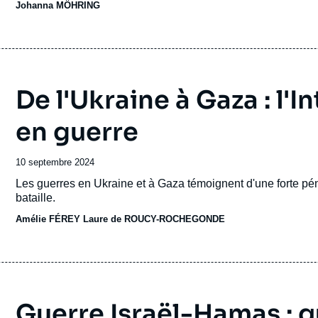
Johanna MÖHRING
défense, dont 20 % doivent être investis dans l'équipement 
seuls 23 Alliés sur 32 devraient atteindre ou dépasser cet obj
rapport aux trois pays en 2014. Ce total inclut les États-Uni
représentant près de 70 % de l'ensemble des dépenses de
De l'Ukraine à Gaza : l'In
en guerre
Date
10 septembre 2024
de
Accroche
Les guerres en Ukraine et à Gaza témoignent d'une forte pénétr
publication
bataille.
Amélie FÉREY
Laure de ROUCY-ROCHEGONDE
Guerre Israël-Hamas : qu