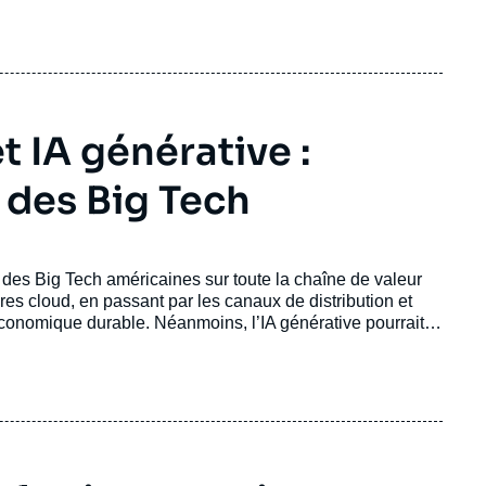
 IA générative :
 des Big Tech
 des Big Tech américaines sur toute la chaîne de valeur
res cloud, en passant par les canaux de distribution et
économique durable. Néanmoins, l’IA générative pourrait
que majeure, avec un potentiel de valeur estimé à 1,5
eau économique, l’Europe doit dépasser sa quête illusoire
tème capable de tirer parti des ressources des Big Tech