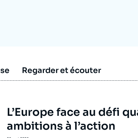
Ramses
Europe
R
S
Politique étrangère
Russie - Eurasie
D
T
Podcast
Afrique du Nord et Moyen-Orient
sse
Regarder et écouter
L’Europe face au défi qu
ambitions à l’action