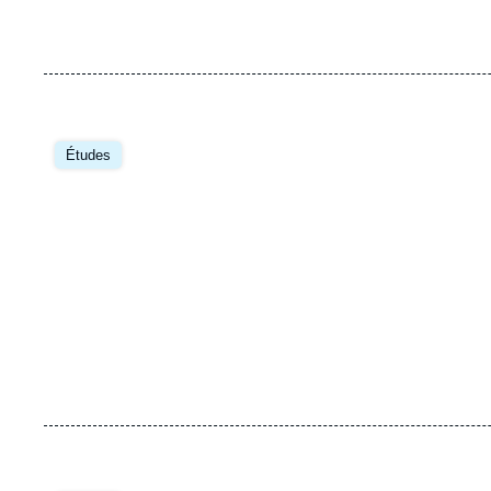
Image
principale
Études
Image