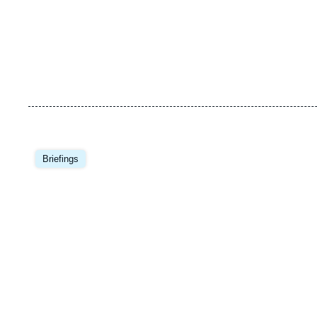
Image
principale
Briefings