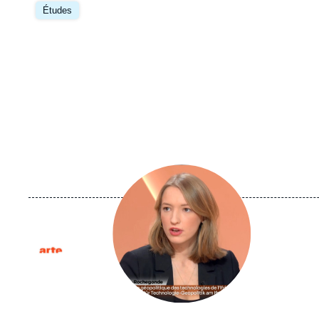
principale
Études
Image
principale
médiatique
Logo