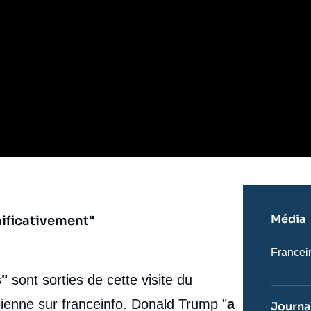
Média
nificativement"
Nom
Francei
du
journal,
s"
sont sorties de cette visite du
revue
ou
lienne
sur franceinfo. Donald Trump "
a
Journal
émissio