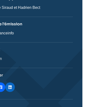
ste
e Siraud et Hadrien Bect
 l'émission
anceinfo
on
t
ie
on
stique
er