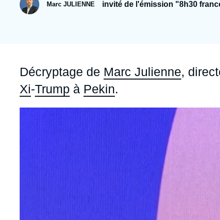
Jeudi 17 septembre 2026 17:30
invité de l'émission "8h30 franc
Marc JULIENNE
Partenariats et réseaux
Intelligence artificielle
Nous soutenir en tant que professionnel
Guerre en Ukraine
OTAN
Accroche
Décryptage de
Marc Julienne
, direc
Xi
-
Trump
à
Pekin
.
Image
principale
médiatique