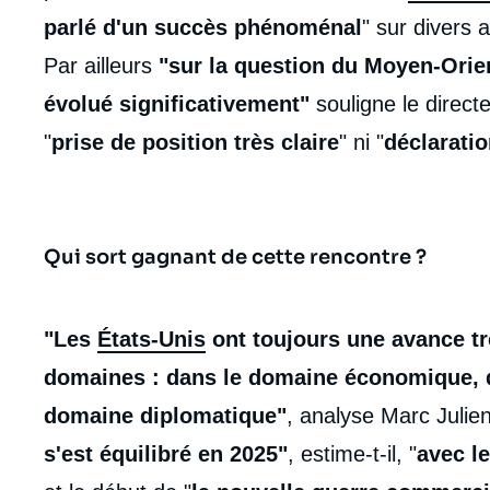
parlé d'un succès phénoménal
" sur divers
Par ailleurs
"sur la question du Moyen-Orien
évolué significativement"
souligne le direct
"
prise de position très claire
" ni "
déclaratio
Qui sort gagnant de cette rencontre ?
"Les
États-Unis
ont toujours une avance tr
domaines : dans le domaine économique, d
domaine diplomatique"
, analyse Marc Juli
s'est équilibré en 2025"
, estime-t-il, "
avec l