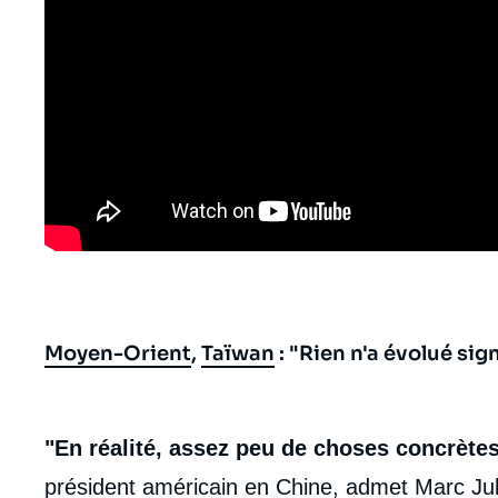
Moyen-Orient
,
Taïwan
: "Rien n'a évolué sig
body
"En réalité, assez peu de choses concrète
président américain en Chine, admet
Marc Ju