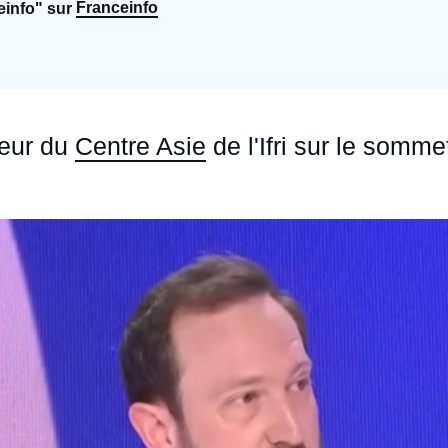
Franceinfo
einfo" sur
Ramses
Europe
R
S
Politique étrangère
Russie - Eurasie
D
T
Podcast
Afrique du Nord et Moyen-Orient
teur du
Centre Asie
de l'Ifri sur le somme