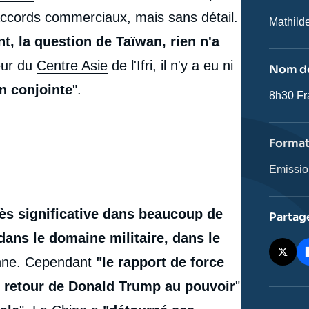
 accords commerciaux, mais sans détail.
Journali
Mathild
t, la question de Taïwan, rien n'a
eur du
Centre Asie
de l'Ifri, il n'y a eu ni
Nom de
n conjointe
".
Nom
8h30 Fr
de
l'émissi
Forma
Catégor
Emissi
journali
ès significative dans beaucoup de
Partag
ans le domaine militaire, dans le
enne. Cependant
"le rapport de force
e retour de Donald Trump au pouvoir
"