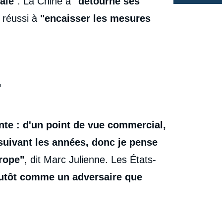
ale
".
La Chine a
"détourné ses
 réussi à
"encaisser les mesures
"
ante : d'un point de vue commercial,
suivant les années, donc je pense
urope"
, dit Marc Julienne. Les États-
lutôt comme un adversaire que