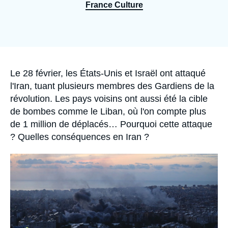
Se connecter
France Culture
Nous soutenir
Accroche
Le 28 février, les États-Unis et Israël ont attaqué
l'Iran, tuant plusieurs membres des Gardiens de la
révolution. Les pays voisins ont aussi été la cible
de bombes comme le Liban, où l'on compte plus
de 1 million de déplacés… Pourquoi cette attaque
? Quelles conséquences en Iran ?
Image
principale
médiatique