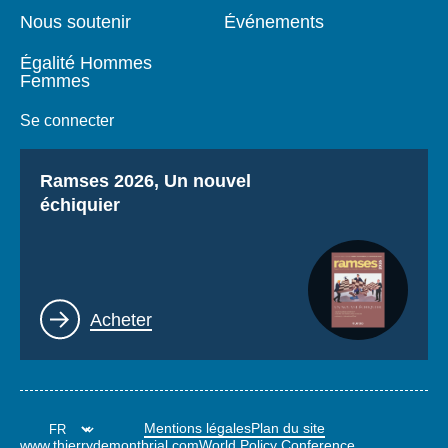
Nous soutenir
Événements
Égalité Hommes
Femmes
Se connecter
Titre
Ramses 2026, Un nouvel
échiquier
Lien
Acheter
Mentions légales
Plan du site
www.thierrydemontbrial.com
World Policy Conference