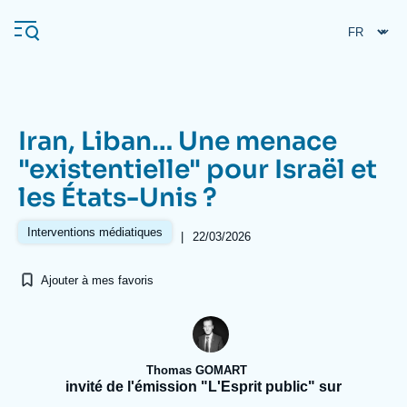
Aller
Panneau de gestion des cookies
au
contenu
principal
Iran, Liban… Une menace
Navigation
"existentielle" pour Israël et
principale
les États-Unis ?
L'Ifri
Interventions médiatiques
|
22/03/2026
Analyses
Ajouter à mes favoris
À propos de l'Ifri
Recherches fréquentes
Événements
L'Ifri en bref
Proche-Orient
Thomas GOMART
invité de l'émission "L'Esprit public" sur