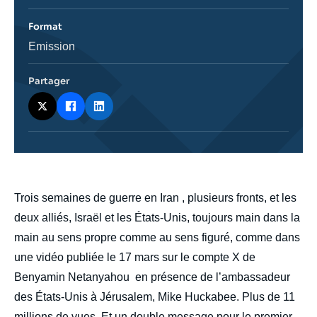
de
l'émission
Format
Catégorie
Emission
journalistique
Partager
body
Trois semaines de guerre en Iran , plusieurs fronts, et les
deux alliés, Israël et les États-Unis, toujours main dans la
main au sens propre comme au sens figuré, comme dans
une vidéo publiée le 17 mars sur le compte X de
Benyamin Netanyahou en présence de l’ambassadeur
des États-Unis à Jérusalem, Mike Huckabee. Plus de 11
millions de vues. Et un double message pour le premier