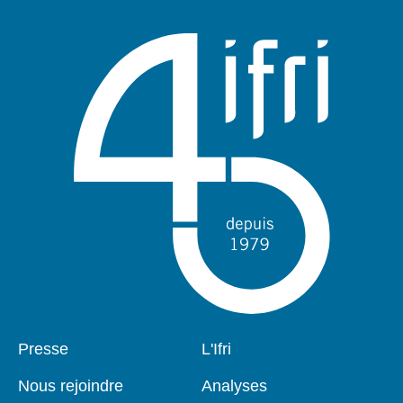
Pied
Presse
Navigation
L'Ifri
de
principale
page
Nous rejoindre
Analyses