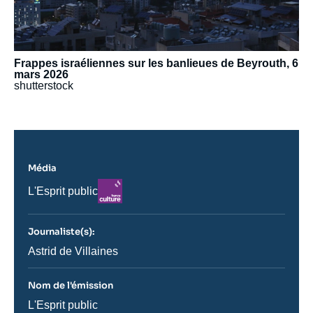
Frappes israéliennes sur les banlieues de Beyrouth, 6
mars 2026
shutterstock
Média
Logo
Nom
L'Esprit public
du
journal,
revue
Journaliste(s):
ou
émission
Journaliste
Astrid de Villaines
Nom de l'émission
Nom
L'Esprit public