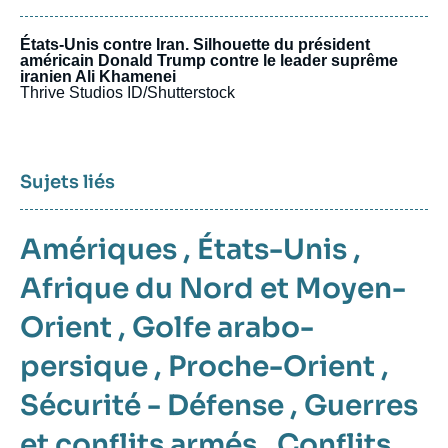
États-Unis contre Iran. Silhouette du président
américain Donald Trump contre le leader suprême
iranien Ali Khamenei
Thrive Studios ID/Shutterstock
Sujets liés
Amériques
,
États-Unis
,
Afrique du Nord et Moyen-
Orient
,
Golfe arabo-
persique
,
Proche-Orient
,
Sécurité - Défense
,
Guerres
et conflits armés
,
Conflits