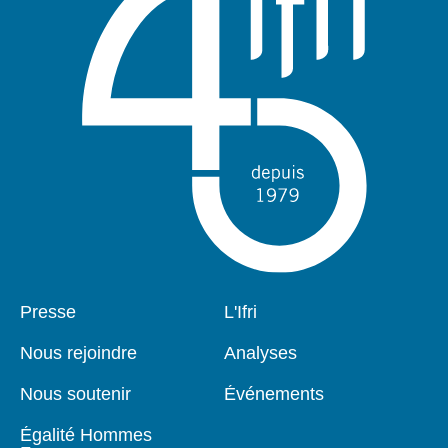
Pied
Presse
Navigation
L'Ifri
de
principale
page
Nous rejoindre
Analyses
Nous soutenir
Événements
Égalité Hommes