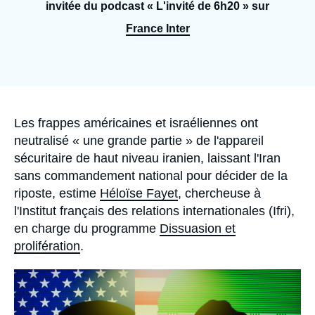
Se connecter
invitée du podcast « L'invité de 6h20 » sur
France Inter
Nous soutenir
Accroche
Les frappes américaines et israéliennes ont
neutralisé «
une grande partie
» de l'appareil
sécuritaire de haut niveau iranien, laissant l'Iran
sans commandement national pour décider de la
riposte, estime
Héloïse Fayet
, chercheuse à
l'Institut français des relations internationales (Ifri),
en charge du programme
Dissuasion et
prolifération
.
Image
principale
médiatique