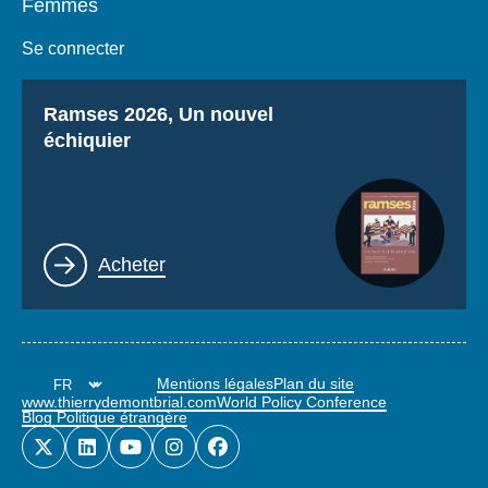
Femmes
Se connecter
Titre
Ramses 2026, Un nouvel
échiquier
Lien
Acheter
Mentions légales
Plan du site
www.thierrydemontbrial.com
World Policy Conference
Blog Politique étrangère