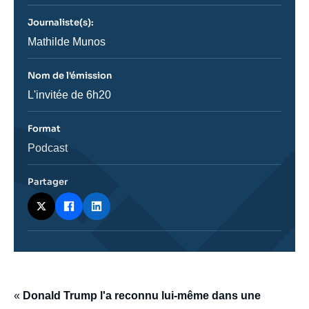
journal,
revue
Journaliste(s):
ou
émission
Journaliste
Mathilde Munos
Nom de l'émission
Nom
L'invitée de 6h20
de
l'émission
Format
Catégorie
Podcast
journalistique
Partager
body
«
Donald Trump l'a reconnu lui-même dans une