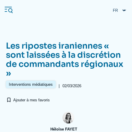
Aller
Panneau de gestion des cookies
au
contenu
principal
Les ripostes iraniennes «
Navigation
sont laissées à la discrétion
principale
de commandants régionaux
L'Ifri
»
Analyses
Interventions médiatiques
|
02/03/2026
À propos de l'Ifri
Recherches fréquentes
Ajouter à mes favoris
Événements
L'Ifri en bref
Proche-Orient
Héloïse FAYET