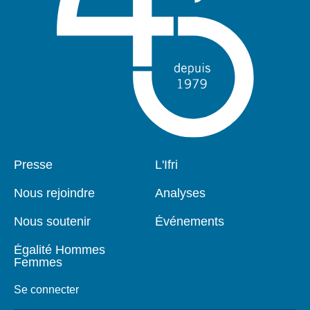
Pied
Presse
Navigation
L'Ifri
de
principale
page
Nous rejoindre
Analyses
Nous soutenir
Événements
Égalité Hommes
Femmes
Se connecter