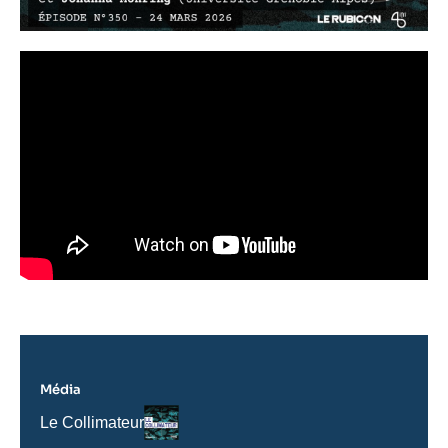
Média
Logo
Nom
Le Collimateur
du