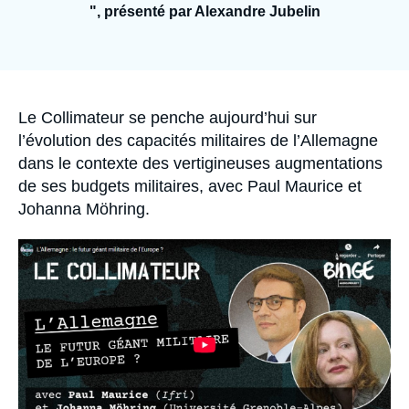
Se connecter
", présenté par Alexandre Jubelin
Nous soutenir
Accroche
Le Collimateur se penche aujourd’hui sur
l’évolution des capacités militaires de l’Allemagne
dans le contexte des vertigineuses augmentations
de ses budgets militaires, avec Paul Maurice et
Johanna Möhring.
Image
principale
médiatique