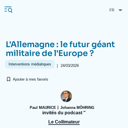
Aller
Panneau de gestion des cookies
au
contenu
principal
L'Allemagne : le futur géant
Navigation
militaire de l'Europe ?
principale
L'Ifri
Interventions médiatiques
|
24/03/2026
Ajouter à mes favoris
Analyses
À propos de l'Ifri
Recherches fréquentes
Événements
L'Ifri en bref
Proche-Orient
Paul MAURICE
Johanna MÖHRING
invités du podcast "
Le Collimateur