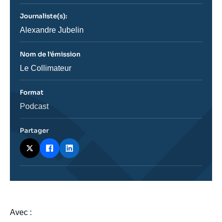
journal,
revue
Journaliste(s):
ou
émission
Journaliste
Alexandre Jubelin
Nom de l'émission
Nom
Le Collimateur
de
l'émission
Format
Catégorie
Podcast
journalistique
Partager
body
Avec :