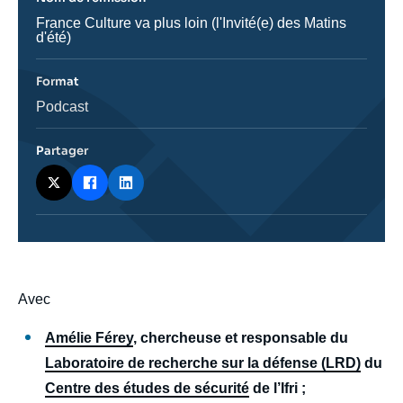
Nom
France Culture va plus loin (l'Invité(e) des Matins
de
d'été)
l'émission
Format
Catégorie
Podcast
journalistique
Partager
body
Avec
Amélie Férey
, chercheuse et responsable du
Laboratoire de recherche sur la défense (LRD)
du
Centre des études de sécurité
de l’Ifri ;