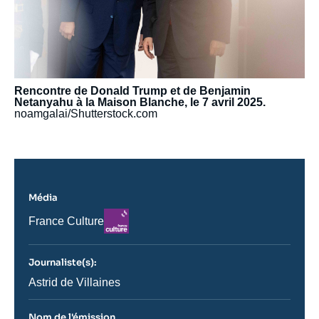
Rencontre de Donald Trump et de Benjamin
Netanyahu à la Maison Blanche, le 7 avril 2025.
noamgalai/Shutterstock.com
Média
Logo
Nom
France Culture
du
journal,
revue
Journaliste(s):
ou
émission
Journaliste
Astrid de Villaines
Nom de l'émission