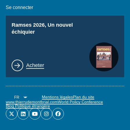
Se connecter
Titre
Ramses 2026, Un nouvel
échiquier
Lien
Acheter
Mentions légales
Plan du site
www.thierrydemontbrial.com
World Policy Conference
Blog Politique étrangère