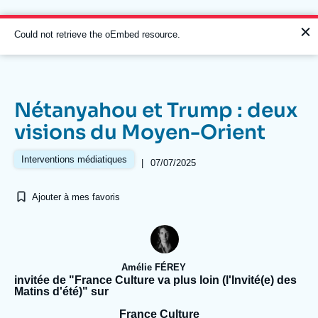
Aller
Panneau de gestion des cookies
au
contenu
Message
Could not retrieve the oEmbed resource.
principal
d'erreur
Nétanyahou et Trump : deux
Navigation
visions du Moyen-Orient
principale
L'Ifri
Interventions médiatiques
|
07/07/2025
Ajouter à mes favoris
Analyses
À propos de l'Ifri
Recherches fréquentes
Événements
L'Ifri en bref
Proche-Orient
Amélie FÉREY
invitée de "France Culture va plus loin (l'Invité(e) des
Matins d'été)" sur
France Culture