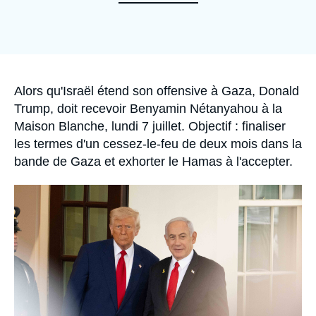
Se connecter
Nous soutenir
Accroche
Alors qu'Israël étend son offensive à Gaza, Donald
Trump, doit recevoir Benyamin Nétanyahou à la
Maison Blanche, lundi 7 juillet. Objectif : finaliser
les termes d'un cessez-le-feu de deux mois dans la
bande de Gaza et exhorter le Hamas à l'accepter.
Image
principale
médiatique