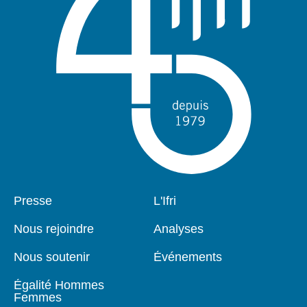
Pied
Presse
Navigation
L'Ifri
de
principale
page
Nous rejoindre
Analyses
Nous soutenir
Événements
Égalité Hommes
Femmes