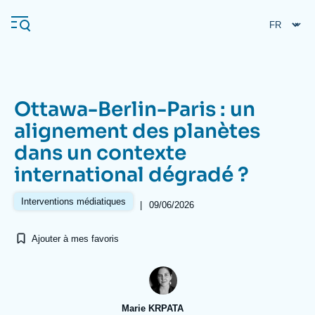
Aller
Panneau de gestion des cookies
au
contenu
principal
Ottawa-Berlin-Paris : un
Navigation
alignement des planètes
principale
dans un contexte
L'Ifri
international dégradé ?
Analyses
Interventions médiatiques
|
09/06/2026
À propos de l'Ifri
Recherches fréquentes
Ajouter à mes favoris
Événements
L'Ifri en bref
Proche-Orient
Marie KRPATA