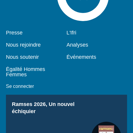
Pied
Presse
Navigation
L'Ifri
de
principale
page
Nous rejoindre
Analyses
Nous soutenir
Événements
Égalité Hommes
Femmes
Se connecter
Titre
Ramses 2026, Un nouvel
échiquier