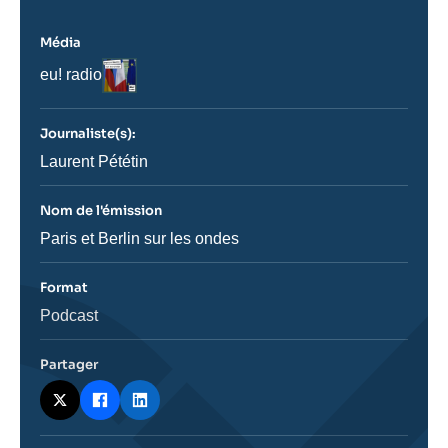
Média
Logo
Nom
eu! radio
du
journal,
revue
Journaliste(s):
ou
émission
Journaliste
Laurent Pététin
Nom de l'émission
Nom
Paris et Berlin sur les ondes
de
l'émission
Format
Catégorie
Podcast
journalistique
Partager