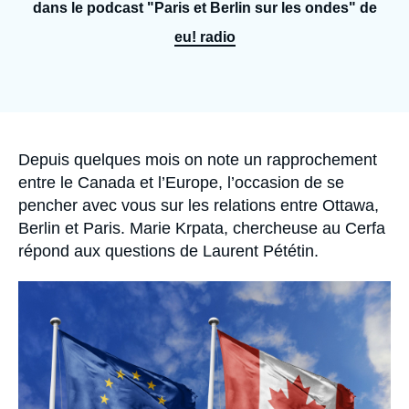
Se connecter
dans le podcast "Paris et Berlin sur les ondes" de
eu! radio
Nous soutenir
Accroche
Depuis quelques mois on note un rapprochement
entre le Canada et l’Europe, l’occasion de se
pencher avec vous sur les relations entre Ottawa,
Berlin et Paris.
Marie Krpata,
chercheuse au Cerfa
répond aux questions de Laurent Pététin.
Image
principale
médiatique