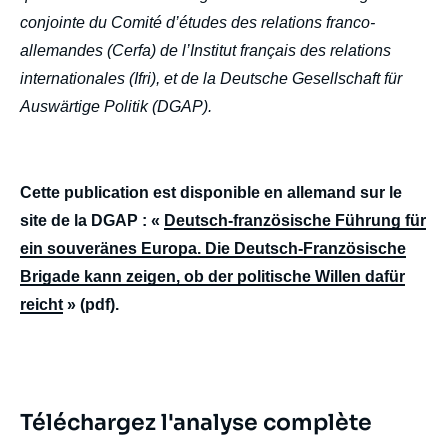
conjointe du Comité d’études des relations franco-
allemandes (Cerfa) de l’Institut français des relations
internationales (Ifri), et de la Deutsche Gesellschaft für
Auswärtige Politik (DGAP).
Image
de
Cette publication est disponible en allemand sur le
couverture
de
site de la DGAP : «
Deutsch-französische Führung für
la
publication
ein souveränes Europa. Die Deutsch-Französische
Brigade kann zeigen, ob der politische Willen dafür
reicht
» (pdf).
Jacob ROSS, Nicolas TÉTERCHEN, « La
brigade franco-allemande et la relance de la
défense européenne », Briefings, Ifri, 8 avril
2025.
Copier
Téléchargez l'analyse complète