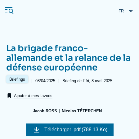
Aller
Panneau de gestion des cookies
au
contenu
principal
La brigade franco-
Navigation
allemande et la relance de la
principale
défense européenne
L'Ifri
Briefings
|
Date
08/04/2025
|
Références
Briefing de l'Ifri, 8 avril 2025
de
Analyses
publication
Ajouter à mes favoris
À propos de l'Ifri
Recherches fréquentes
Événements
L'Ifri en bref
Proche-Orient
Jacob ROSS
Nicolas TÉTERCHEN
Image
de
Télécharger
.pdf (788.13 Ko)
couverture
de