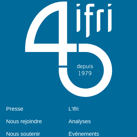
Pied
Presse
Navigation
L'Ifri
de
principale
page
Nous rejoindre
Analyses
Nous soutenir
Événements