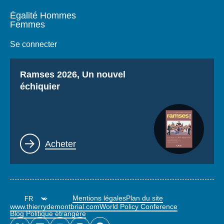
Égalité Hommes
Femmes
Se connecter
Titre
Ramses 2026, Un nouvel
échiquier
Lien
Acheter
Mentions légales
Plan du site
www.thierrydemontbrial.com
World Policy Conference
Blog Politique étrangère