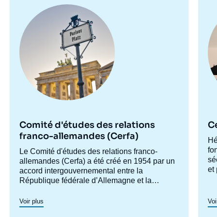
Image
Im
principale
pr
Comité d'études des relations
C
franco-allemandes (Cerfa)
Ac
Hé
ce
fo
Accroche
Le Comité d'études des relations franco-
sé
centre
allemandes (Cerfa) a été créé en 1954 par un
et
accord intergouvernemental entre la
co
République fédérale d’Allemagne et la
mo
France, afin de mieux faire connaître
ve
l'Allemagne en France et analyser les
Voir plus
Voi
po
relations franco-allemandes y compris dans