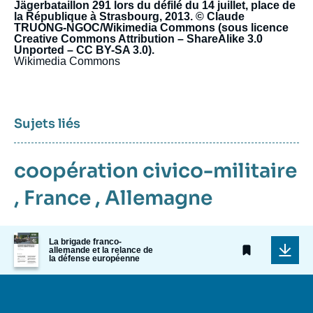
Jägerbataillon 291 lors du défilé du 14 juillet, place de
la République à Strasbourg, 2013. © Claude
TRUONG-NGOC/Wikimedia Commons (sous licence
Creative Commons Attribution – ShareAlike 3.0
Unported – CC BY-SA 3.0).
Wikimedia Commons
Sujets liés
coopération civico-militaire
,
France
,
Allemagne
Image
La brigade franco-
de
allemande et la relance de
la défense européenne
couverture
de
la
publication