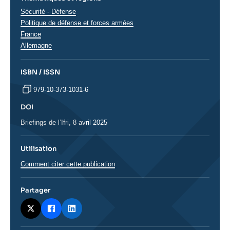
Thématiques
Sécurité - Défense
analyses
Politique de défense et forces armées
Régions
France
Allemagne
ISBN / ISSN
979-10-373-1031-6
DOI
DOI
Briefings de l’Ifri, 8 avril 2025
Utilisation
Comment citer cette publication
Partager