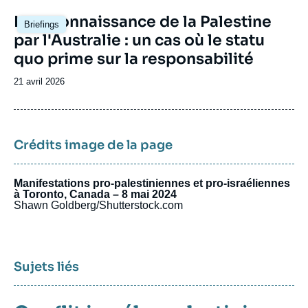
Image
La reconnaissance de la Palestine
Briefings
principale
par l'Australie : un cas où le statu
quo prime sur la responsabilité
Date
21 avril 2026
de
publication
Crédits image de la page
Manifestations pro-palestiniennes et pro-israéliennes
à Toronto, Canada – 8 mai 2024
Shawn Goldberg/Shutterstock.com
Sujets liés