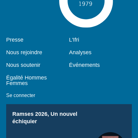
Pied
Presse
Navigation
L'Ifri
de
principale
page
Nous rejoindre
Analyses
Nous soutenir
Événements
Égalité Hommes
Femmes
Se connecter
Titre
Ramses 2026, Un nouvel
échiquier