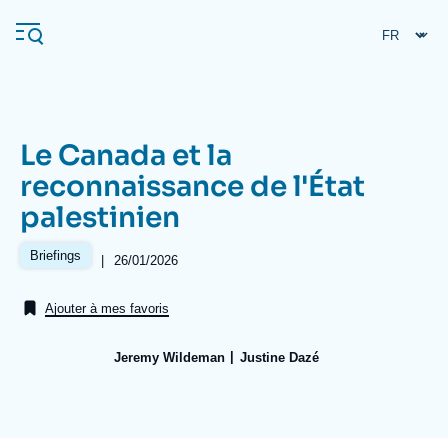
Aller
Panneau de gestion des cookies
au
contenu
principal
Le Canada et la
Navigation
reconnaissance de l'État
principale
palestinien
L'Ifri
Briefings
|
Date
26/01/2026
de
Analyses
publication
Ajouter à mes favoris
À propos de l'Ifri
Recherches fréquentes
Événements
L'Ifri en bref
Proche-Orient
Jeremy Wildeman
Justine Dazé
Image
de
couverture
de