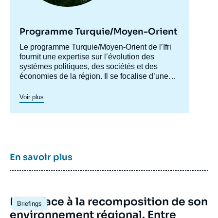
Jeremy Wildeman, Justine Dazé, « Le
Canada et la reconnaissance de l'État
palestinien », Briefings, Ifri, 26 janvier 2026.
Programme Turquie/Moyen-Orient
Copier
Accroche
Le programme Turquie/Moyen-Orient de l’Ifri
centre
fournit une expertise sur l’évolution des
systèmes politiques, des sociétés et des
économies de la région. Il se focalise d’une
part sur les évolutions en Turquie et au Levant
(influences turque et iranienne, risque de
Voir plus
morcellement des États de la région,
recompositions diplomatiques), et également
au Maghreb (insertion du Maghreb dans les
circuits mondiaux, relations politiques et
économiques avec l’Europe et avec l’Afrique
sub-saharienne…).
En savoir plus
Image
L’Iran face à la recomposition de son
Briefings
principale
environnement régional. Entre