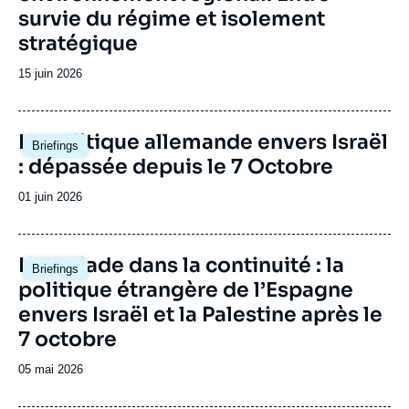
survie du régime et isolement
stratégique
Date
15 juin 2026
de
publication
Image
La politique allemande envers Israël
Briefings
principale
: dépassée depuis le 7 Octobre
Date
01 juin 2026
de
publication
Image
L'escalade dans la continuité : la
Briefings
principale
politique étrangère de l’Espagne
envers Israël et la Palestine après le
7 octobre
Date
05 mai 2026
de
publication