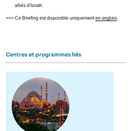
alliés d'Israël.
>>> Ce Briefing est disponible uniquement
en anglais
.
Centres et programmes liés
Image
Image
principale
de
couverture
de
la
publication