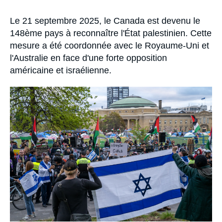
Se connecter
la
publication
Accroche
Le 21 septembre 2025, le Canada est devenu le
Nous soutenir
148ème pays à reconnaître l'État palestinien. Cette
mesure a été coordonnée avec le Royaume-Uni et
l'Australie en face d'une forte opposition
américaine et israélienne.
Image
principale