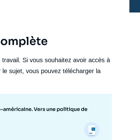
compétition sino-américaine. Vers une politique de
non-alignement ? », Briefings, Ifri, 2 décembre 2022.
cation
Copier
 complète
travail. Si vous souhaitez avoir accès à
 le sujet, vous pouvez télécharger la
o-américaine. Vers une politique de