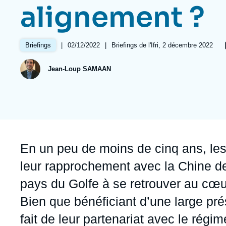
Jeudi 17 septembre 2026 17:30
alignement ?
Partenariats et réseaux
Intelligence artificielle
Nous soutenir en tant que professionnel
Guerre en Ukraine
|
Date
02/12/2022
|
Références
Briefings de l'Ifri, 2 décembre 2022
Briefings
OTAN
de
publication
Jean-Loup SAMAAN
Accroche
En un peu de moins de cinq ans, les
leur rapprochement avec la Chine de 
pays du Golfe à se retrouver au cœur
Bien que bénéficiant d’une large pré
fait de leur partenariat avec le régi