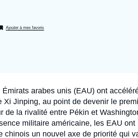
Ramses
Europe
R
S
Politique étrangère
Russie - Eurasie
D
T
Ajouter à mes favoris
Podcast
Afrique du Nord et Moyen-Orient
 Émirats arabes unis (EAU) ont accélér
Xi Jinping, au point de devenir le prem
 de la rivalité entre Pékin et Washingto
sence militaire américaine, les EAU ont
me chinois un nouvel axe de priorité qui v