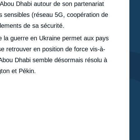
 Abou Dhabi autour de son partenariat
 sensibles (réseau 5G, coopération de
dements de sa sécurité.
de la guerre en Ukraine permet aux pays
 retrouver en position de force vis-à-
 Abou Dhabi semble désormais résolu à
gton et Pékin.
e
Jean-Loup SAMAAN, « Les Émirats arabes unis et la
erture