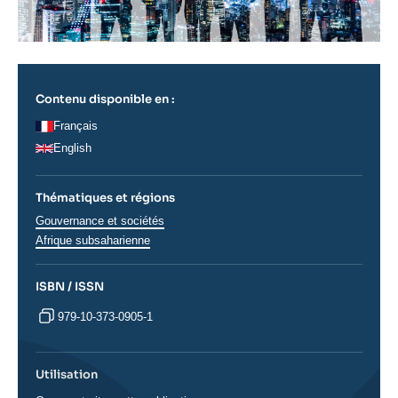
Contenu disponible en :
Français
English
Thématiques et régions
Thématiques
Gouvernance et sociétés
analyses
Régions
Afrique subsaharienne
ISBN / ISSN
979-10-373-0905-1
Utilisation