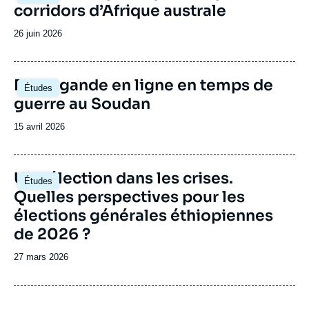
vi
corridors d’Afrique australe
ur
pr
Date
26 juin 2026
de
publication
Image
Propagande en ligne en temps de
Études
principale
guerre au Soudan
Date
15 avril 2026
de
publication
Image
Une élection dans les crises.
Études
principale
Quelles perspectives pour les
élections générales éthiopiennes
de 2026 ?
Date
27 mars 2026
de
publication