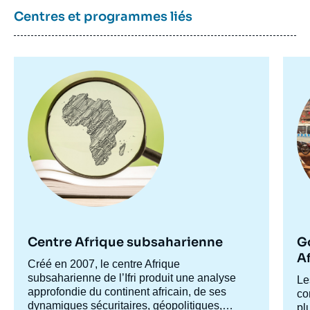
de
couverture
Centres et programmes liés
de
la
publication
Image
Im
principale
pr
Max BOUCHET, « L'influence de la
diplomatie stratégique infranationale dans
les relations internationales », Briefings, Ifri,
16 septembre 2024.
Copier
Centre Afrique subsaharienne
Go
A
Accroche
Créé en 2007, le centre Afrique
centre
subsaharienne de l’Ifri produit une analyse
Ac
Le
approfondie du continent africain, de ses
ce
co
dynamiques sécuritaires, géopolitiques,
pl