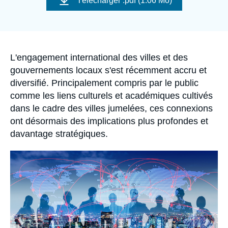
Télécharger
.pdf (1.06 Mo)
Se connecter
couverture
de
la
publication
Nous soutenir
Accroche
L'engagement international des villes et des
gouvernements locaux s'est récemment accru et
diversifié. Principalement compris par le public
comme les liens culturels et académiques cultivés
dans le cadre des villes jumelées, ces connexions
ont désormais des implications plus profondes et
davantage stratégiques.
Image
principale