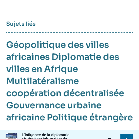
Sujets liés
Géopolitique des villes
africaines
Diplomatie des
villes en Afrique
Multilatéralisme
coopération décentralisée
Gouvernance urbaine
africaine
Politique étrangère
Image
L'influence de la diplomatie
stratégique infranationale