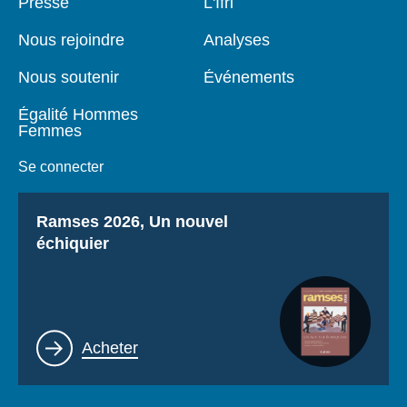
Pied
Presse
Navigation
L'Ifri
de
principale
page
Nous rejoindre
Analyses
Nous soutenir
Événements
Égalité Hommes
Femmes
Se connecter
Titre
Ramses 2026, Un nouvel
échiquier
Lien
Acheter