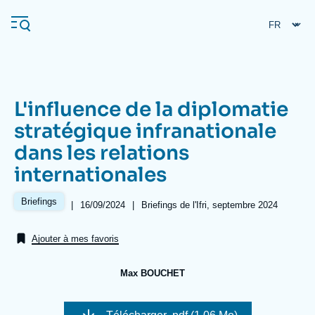
Aller
Panneau de gestion des cookies
au
contenu
principal
L'influence de la diplomatie
Navigation
stratégique infranationale
principale
dans les relations
L'Ifri
internationales
Analyses
Briefings
|
Date
16/09/2024
|
Références
Briefings de l'Ifri, septembre 2024
de
À propos de l'Ifri
Recherches fréquentes
publication
Ajouter à mes favoris
Événements
L'Ifri en bref
Proche-Orient
Max BOUCHET
Image
de