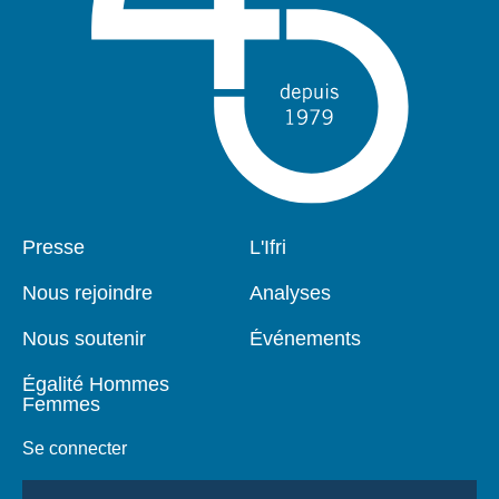
Pied
Presse
Navigation
L'Ifri
de
principale
page
Nous rejoindre
Analyses
Nous soutenir
Événements
Égalité Hommes
Femmes
Se connecter