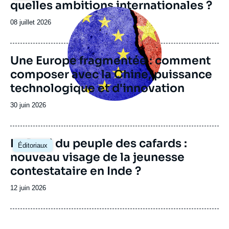
quelles ambitions internationales ?
Image
principale
Date
08 juillet 2026
Françoise NICOLAS, « Asie de l’Est : la
de
communauté économique impossible »,
publication
Chapitre d'ouvrage, Ifri, 31 décembre 2014.
Copier
Une Europe fragmentée : comment
composer avec la Chine, puissance
technologique et d'innovation
Date
30 juin 2026
de
publication
Image
Le Parti du peuple des cafards :
Éditoriaux
principale
nouveau visage de la jeunesse
contestataire en Inde ?
Date
12 juin 2026
de
publication