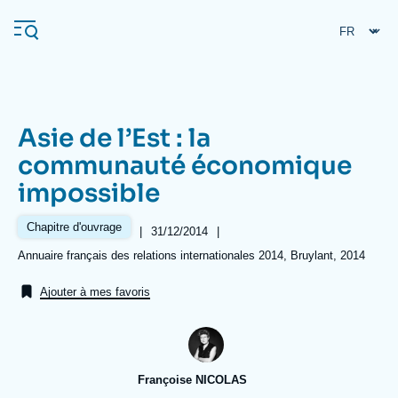
Aller
Panneau de gestion des cookies
au
contenu
principal
Asie de l’Est : la
Navigation
communauté économique
principale
impossible
L'Ifri
Chapitre d'ouvrage
|
Date
31/12/2014
|
de
Analyses
Références
Annuaire français des relations internationales 2014, Bruylant, 2014
publication
À propos de l'Ifri
Recherches fréquentes
Ajouter à mes favoris
Événements
L'Ifri en bref
Proche-Orient
Françoise NICOLAS